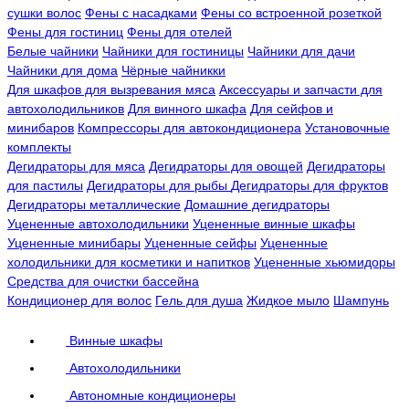
сушки волос
Фены с насадками
Фены со встроенной розеткой
Фены для гостиниц
Фены для отелей
Белые чайники
Чайники для гостиницы
Чайники для дачи
Чайники для дома
Чёрные чайникки
Для шкафов для вызревания мяса
Аксессуары и запчасти для
автохолодильников
Для винного шкафа
Для сейфов и
минибаров
Компрессоры для автокондиционера
Установочные
комплекты
Дегидраторы для мяса
Дегидраторы для овощей
Дегидраторы
для пастилы
Дегидраторы для рыбы
Дегидраторы для фруктов
Дегидраторы металлические
Домашние дегидраторы
Уцененные автохолодильники
Уцененные винные шкафы
Уцененные минибары
Уцененные сейфы
Уцененные
холодильники для косметики и напитков
Уцененные хьюмидоры
Средства для очистки бассейна
Кондиционер для волос
Гель для душа
Жидкое мыло
Шампунь
Винные шкафы
Автохолодильники
Автономные кондиционеры