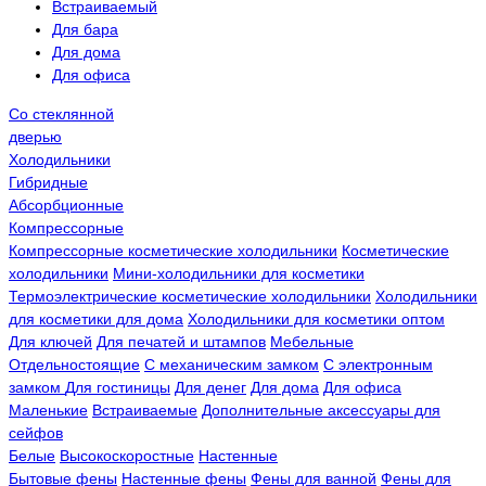
Встраиваемый
Для бара
Для дома
Для офиса
Со стеклянной
дверью
Холодильники
Гибридные
Абсорбционные
Компрессорные
Компрессорные косметические холодильники
Косметические
холодильники
Мини-холодильники для косметики
Термоэлектрические косметические холодильники
Холодильники
для косметики для дома
Холодильники для косметики оптом
Для ключей
Для печатей и штампов
Мебельные
Отдельностоящие
С механическим замком
С электронным
замком
Для гостиницы
Для денег
Для дома
Для офиса
Маленькие
Встраиваемые
Дополнительные аксессуары для
сейфов
Белые
Высокоскоростные
Настенные
Бытовые фены
Настенные фены
Фены для ванной
Фены для