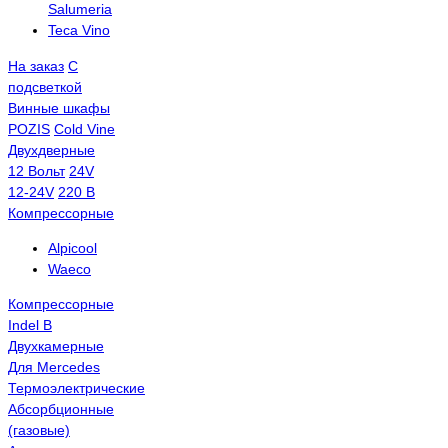
Salumeria
Teca Vino
На заказ
С
подсветкой
Винные шкафы
POZIS
Сold Vine
Двухдверные
12 Вольт
24V
12-24V
220 В
Компрессорные
Alpicool
Waeco
Компрессорные
Indel B
Двухкамерные
Для Mercedes
Термоэлектрические
Абсорбционные
(газовые)