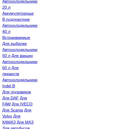
Автохолодильники
20 л
Аккумуляторные
В подлокотник
Автохолодильники
40 л
Встраиваемые
Для рыбалки
Автохолодильники
50 л
Для вакцин
Автохолодильники
60 л
Для
лекарств
Автохолодильники
Indel B
Для грузовиков
Для DAF
Для
FAW
Для IVECO
Для Scania
Для
Volvo
Для
КАМАЗ
Для МАЗ
Для автобусов