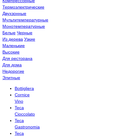
Компрессорные
Термоэлектрические
Двухзонные
Мультитемпературные
Монотемпературные
Белые
Черные
Из дерева
Узкие
Маленькие
Высокие
Для ресторана
Для дома
Недорогие
Элитные
Bottigliera
Cornice
Vino
Teca
Cioccolato
Teca
Gastronomia
Teca