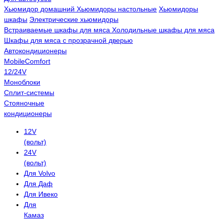
Хьюмидор домашний
Хьюмидоры настольные
Хьюмидоры
шкафы
Электрические хьюмидоры
Встраиваемые шкафы для мяса
Холодильные шкафы для мяса
Шкафы для мяса с прозрачной дверью
Автокондиционеры
MobileComfort
12/24V
Моноблоки
Сплит-системы
Стояночные
кондиционеры
12V
(вольт)
24V
(вольт)
Для Volvo
Для Даф
Для Ивеко
Для
Камаз