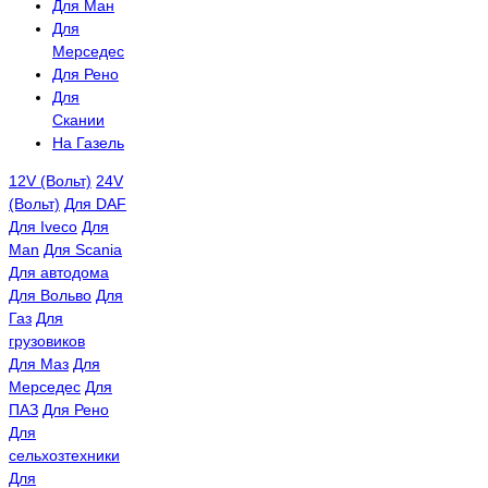
Для Ман
Для
Мерседес
Для Рено
Для
Скании
На Газель
12V (Вольт)
24V
(Вольт)
Для DAF
Для Iveco
Для
Man
Для Scania
Для автодома
Для Вольво
Для
Газ
Для
грузовиков
Для Маз
Для
Мерседес
Для
ПАЗ
Для Рено
Для
сельхозтехники
Для