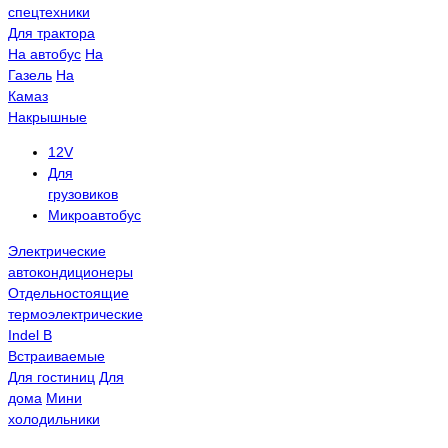
спецтехники
Для трактора
На автобус
На
Газель
На
Камаз
Накрышные
12V
Для
грузовиков
Микроавтобус
Электрические
автокондиционеры
Отдельностоящие
термоэлектрические
Indel B
Встраиваемые
Для гостиниц
Для
дома
Мини
холодильники