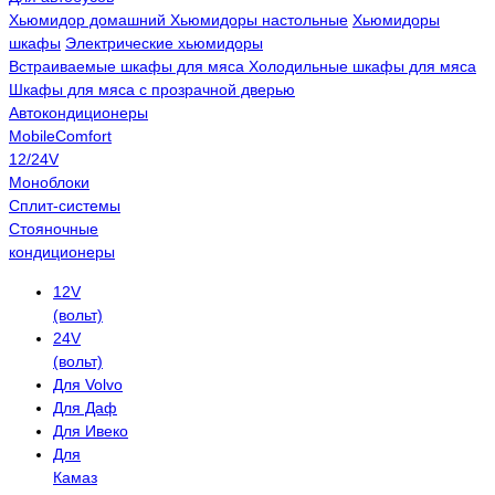
Хьюмидор домашний
Хьюмидоры настольные
Хьюмидоры
шкафы
Электрические хьюмидоры
Встраиваемые шкафы для мяса
Холодильные шкафы для мяса
Шкафы для мяса с прозрачной дверью
Автокондиционеры
MobileComfort
12/24V
Моноблоки
Сплит-системы
Стояночные
кондиционеры
12V
(вольт)
24V
(вольт)
Для Volvo
Для Даф
Для Ивеко
Для
Камаз