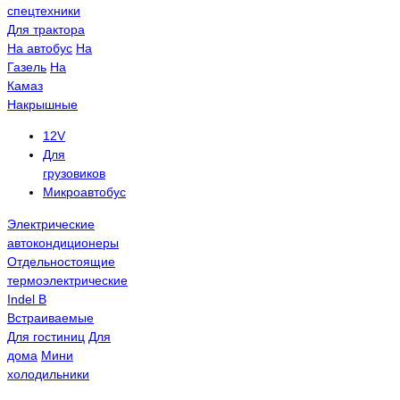
спецтехники
Для трактора
На автобус
На
Газель
На
Камаз
Накрышные
12V
Для
грузовиков
Микроавтобус
Электрические
автокондиционеры
Отдельностоящие
термоэлектрические
Indel B
Встраиваемые
Для гостиниц
Для
дома
Мини
холодильники