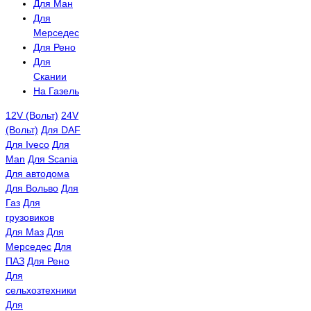
Для Ман
Для
Мерседес
Для Рено
Для
Скании
На Газель
12V (Вольт)
24V
(Вольт)
Для DAF
Для Iveco
Для
Man
Для Scania
Для автодома
Для Вольво
Для
Газ
Для
грузовиков
Для Маз
Для
Мерседес
Для
ПАЗ
Для Рено
Для
сельхозтехники
Для