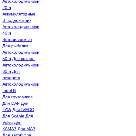
Автохолодильники
20 л
Аккумуляторные
В подлокотник
Автохолодильники
40 л
Встраиваемые
Для рыбалки
Автохолодильники
50 л
Для вакцин
Автохолодильники
60 л
Для
лекарств
Автохолодильники
Indel B
Для грузовиков
Для DAF
Для
FAW
Для IVECO
Для Scania
Для
Volvo
Для
КАМАЗ
Для МАЗ
Для автобусов