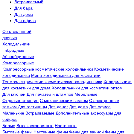
Встраиваемый
Для бара
Для дома
Для офиса
Со стеклянной
дверью
Холодильники
Гибридные
Абсорбционные
Компрессорные
Компрессорные косметические холодильники
Косметические
холодильники
Мини-холодильники для косметики
Термоэлектрические косметические холодильники
Холодильники
для косметики для дома
Холодильники для косметики оптом
Для ключей
Для печатей и штампов
Мебельные
Отдельностоящие
С механическим замком
С электронным
замком
Для гостиницы
Для денег
Для дома
Для офиса
Маленькие
Встраиваемые
Дополнительные аксессуары для
сейфов
Белые
Высокоскоростные
Настенные
Бытовые фены
Настенные фены
Фены для ванной
Фены для