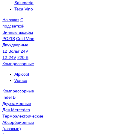
Salumeria
Teca Vino
На заказ
С
подсветкой
Винные шкафы
POZIS
Сold Vine
Двухдверные
12 Вольт
24V
12-24V
220 В
Компрессорные
Alpicool
Waeco
Компрессорные
Indel B
Двухкамерные
Для Mercedes
Термоэлектрические
Абсорбционные
(газовые)