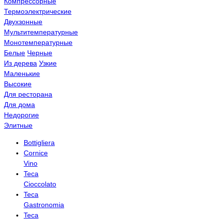
Компрессорные
Термоэлектрические
Двухзонные
Мультитемпературные
Монотемпературные
Белые
Черные
Из дерева
Узкие
Маленькие
Высокие
Для ресторана
Для дома
Недорогие
Элитные
Bottigliera
Cornice
Vino
Teca
Cioccolato
Teca
Gastronomia
Teca