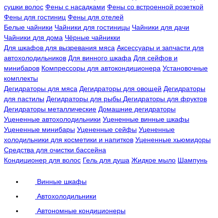
сушки волос
Фены с насадками
Фены со встроенной розеткой
Фены для гостиниц
Фены для отелей
Белые чайники
Чайники для гостиницы
Чайники для дачи
Чайники для дома
Чёрные чайникки
Для шкафов для вызревания мяса
Аксессуары и запчасти для
автохолодильников
Для винного шкафа
Для сейфов и
минибаров
Компрессоры для автокондиционера
Установочные
комплекты
Дегидраторы для мяса
Дегидраторы для овощей
Дегидраторы
для пастилы
Дегидраторы для рыбы
Дегидраторы для фруктов
Дегидраторы металлические
Домашние дегидраторы
Уцененные автохолодильники
Уцененные винные шкафы
Уцененные минибары
Уцененные сейфы
Уцененные
холодильники для косметики и напитков
Уцененные хьюмидоры
Средства для очистки бассейна
Кондиционер для волос
Гель для душа
Жидкое мыло
Шампунь
Винные шкафы
Автохолодильники
Автономные кондиционеры