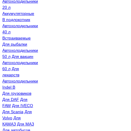
Автохолодильники
20 л
Аккумуляторные
В подлокотник
Автохолодильники
40 л
Встраиваемые
Для рыбалки
Автохолодильники
50 л
Для вакцин
Автохолодильники
60 л
Для
лекарств
Автохолодильники
Indel B
Для грузовиков
Для DAF
Для
FAW
Для IVECO
Для Scania
Для
Volvo
Для
КАМАЗ
Для МАЗ
Для автобусов