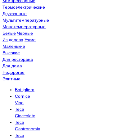
Компрессорные
Термоэлектрические
Двухзонные
Мультитемпературные
Монотемпературные
Белые
Черные
Из дерева
Узкие
Маленькие
Высокие
Для ресторана
Для дома
Недорогие
Элитные
Bottigliera
Cornice
Vino
Teca
Cioccolato
Teca
Gastronomia
Teca