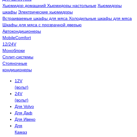
Хьюмидор домашний
Хьюмидоры настольные
Хьюмидоры
шкафы
Электрические хьюмидоры
Встраиваемые шкафы для мяса
Холодильные шкафы для мяса
Шкафы для мяса с прозрачной дверью
Автокондиционеры
MobileComfort
12/24V
Моноблоки
Сплит-системы
Стояночные
кондиционеры
12V
(вольт)
24V
(вольт)
Для Volvo
Для Даф
Для Ивеко
Для
Камаз