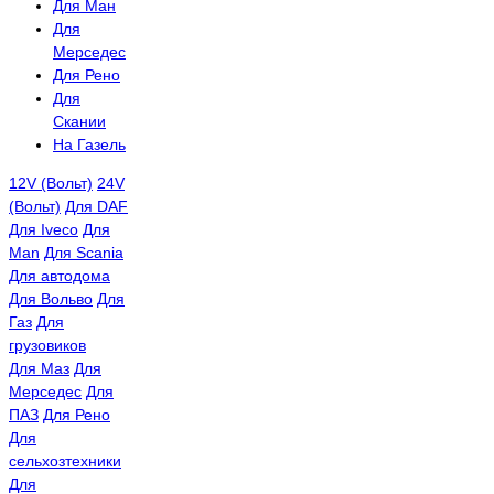
Для Ман
Для
Мерседес
Для Рено
Для
Скании
На Газель
12V (Вольт)
24V
(Вольт)
Для DAF
Для Iveco
Для
Man
Для Scania
Для автодома
Для Вольво
Для
Газ
Для
грузовиков
Для Маз
Для
Мерседес
Для
ПАЗ
Для Рено
Для
сельхозтехники
Для