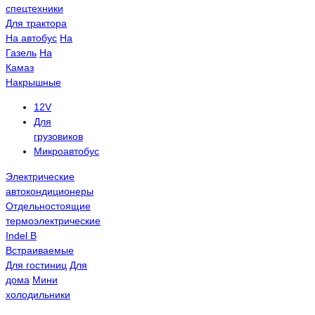
спецтехники
Для трактора
На автобус
На
Газель
На
Камаз
Накрышные
12V
Для
грузовиков
Микроавтобус
Электрические
автокондиционеры
Отдельностоящие
термоэлектрические
Indel B
Встраиваемые
Для гостиниц
Для
дома
Мини
холодильники