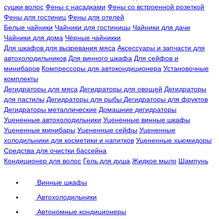
сушки волос
Фены с насадками
Фены со встроенной розеткой
Фены для гостиниц
Фены для отелей
Белые чайники
Чайники для гостиницы
Чайники для дачи
Чайники для дома
Чёрные чайникки
Для шкафов для вызревания мяса
Аксессуары и запчасти для
автохолодильников
Для винного шкафа
Для сейфов и
минибаров
Компрессоры для автокондиционера
Установочные
комплекты
Дегидраторы для мяса
Дегидраторы для овощей
Дегидраторы
для пастилы
Дегидраторы для рыбы
Дегидраторы для фруктов
Дегидраторы металлические
Домашние дегидраторы
Уцененные автохолодильники
Уцененные винные шкафы
Уцененные минибары
Уцененные сейфы
Уцененные
холодильники для косметики и напитков
Уцененные хьюмидоры
Средства для очистки бассейна
Кондиционер для волос
Гель для душа
Жидкое мыло
Шампунь
Винные шкафы
Автохолодильники
Автономные кондиционеры