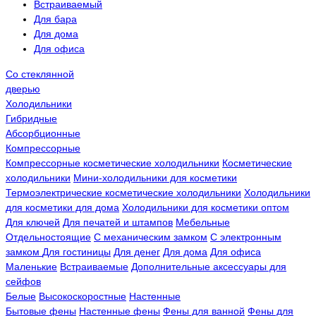
Встраиваемый
Для бара
Для дома
Для офиса
Со стеклянной
дверью
Холодильники
Гибридные
Абсорбционные
Компрессорные
Компрессорные косметические холодильники
Косметические
холодильники
Мини-холодильники для косметики
Термоэлектрические косметические холодильники
Холодильники
для косметики для дома
Холодильники для косметики оптом
Для ключей
Для печатей и штампов
Мебельные
Отдельностоящие
С механическим замком
С электронным
замком
Для гостиницы
Для денег
Для дома
Для офиса
Маленькие
Встраиваемые
Дополнительные аксессуары для
сейфов
Белые
Высокоскоростные
Настенные
Бытовые фены
Настенные фены
Фены для ванной
Фены для