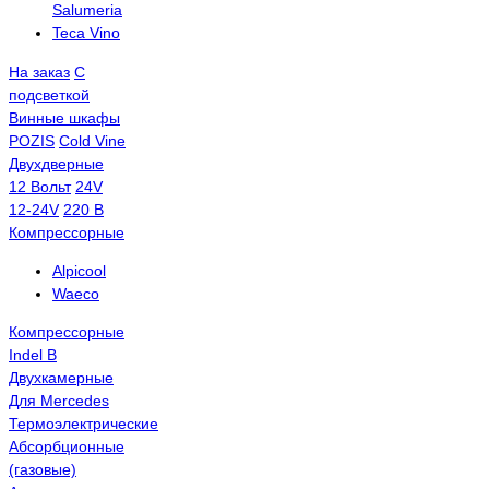
Salumeria
Teca Vino
На заказ
С
подсветкой
Винные шкафы
POZIS
Сold Vine
Двухдверные
12 Вольт
24V
12-24V
220 В
Компрессорные
Alpicool
Waeco
Компрессорные
Indel B
Двухкамерные
Для Mercedes
Термоэлектрические
Абсорбционные
(газовые)