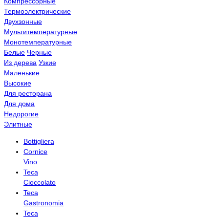
Компрессорные
Термоэлектрические
Двухзонные
Мультитемпературные
Монотемпературные
Белые
Черные
Из дерева
Узкие
Маленькие
Высокие
Для ресторана
Для дома
Недорогие
Элитные
Bottigliera
Cornice
Vino
Teca
Cioccolato
Teca
Gastronomia
Teca