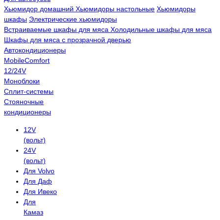
Хьюмидор домашний
Хьюмидоры настольные
Хьюмидоры
шкафы
Электрические хьюмидоры
Встраиваемые шкафы для мяса
Холодильные шкафы для мяса
Шкафы для мяса с прозрачной дверью
Автокондиционеры
MobileComfort
12/24V
Моноблоки
Сплит-системы
Стояночные
кондиционеры
12V
(вольт)
24V
(вольт)
Для Volvo
Для Даф
Для Ивеко
Для
Камаз