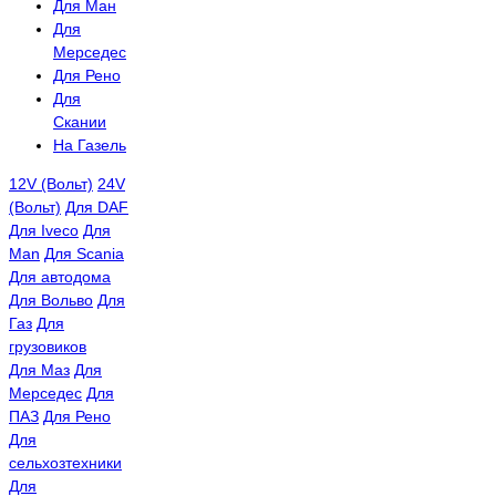
Для Ман
Для
Мерседес
Для Рено
Для
Скании
На Газель
12V (Вольт)
24V
(Вольт)
Для DAF
Для Iveco
Для
Man
Для Scania
Для автодома
Для Вольво
Для
Газ
Для
грузовиков
Для Маз
Для
Мерседес
Для
ПАЗ
Для Рено
Для
сельхозтехники
Для