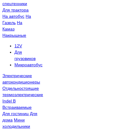
спецтехники
Для трактора
На автобус
На
Газель
На
Камаз
Накрышные
12V
Для
грузовиков
Микроавтобус
Электрические
автокондиционеры
Отдельностоящие
термоэлектрические
Indel B
Встраиваемые
Для гостиниц
Для
дома
Мини
холодильники