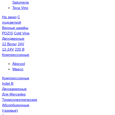
Salumeria
Teca Vino
На заказ
С
подсветкой
Винные шкафы
POZIS
Сold Vine
Двухдверные
12 Вольт
24V
12-24V
220 В
Компрессорные
Alpicool
Waeco
Компрессорные
Indel B
Двухкамерные
Для Mercedes
Термоэлектрические
Абсорбционные
(газовые)