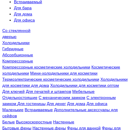
Встраиваемый
Для бара
Для дома
Для офиса
Со стеклянной
дверью
Холодильники
Гибридные
Абсорбционные
Компрессорные
Компрессорные косметические холодильники
Косметические
холодильники
Мини-холодильники для косметики
Термоэлектрические косметические холодильники
Холодильники
для косметики для дома
Холодильники для косметики оптом
Для ключей
Для печатей и штампов
Мебельные
Отдельностоящие
С механическим замком
С электронным
замком
Для гостиницы
Для денег
Для дома
Для офиса
Маленькие
Встраиваемые
Дополнительные аксессуары для
сейфов
Белые
Высокоскоростные
Настенные
Бытовые фены
Настенные фены
Фены для ванной
Фены для