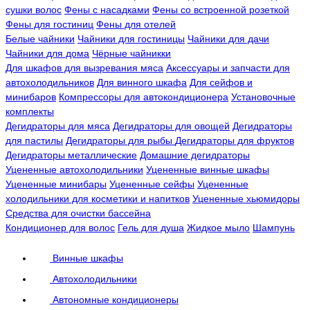
сушки волос
Фены с насадками
Фены со встроенной розеткой
Фены для гостиниц
Фены для отелей
Белые чайники
Чайники для гостиницы
Чайники для дачи
Чайники для дома
Чёрные чайникки
Для шкафов для вызревания мяса
Аксессуары и запчасти для
автохолодильников
Для винного шкафа
Для сейфов и
минибаров
Компрессоры для автокондиционера
Установочные
комплекты
Дегидраторы для мяса
Дегидраторы для овощей
Дегидраторы
для пастилы
Дегидраторы для рыбы
Дегидраторы для фруктов
Дегидраторы металлические
Домашние дегидраторы
Уцененные автохолодильники
Уцененные винные шкафы
Уцененные минибары
Уцененные сейфы
Уцененные
холодильники для косметики и напитков
Уцененные хьюмидоры
Средства для очистки бассейна
Кондиционер для волос
Гель для душа
Жидкое мыло
Шампунь
Винные шкафы
Автохолодильники
Автономные кондиционеры