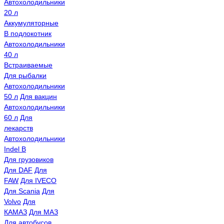
Автохолодильники
20 л
Аккумуляторные
В подлокотник
Автохолодильники
40 л
Встраиваемые
Для рыбалки
Автохолодильники
50 л
Для вакцин
Автохолодильники
60 л
Для
лекарств
Автохолодильники
Indel B
Для грузовиков
Для DAF
Для
FAW
Для IVECO
Для Scania
Для
Volvo
Для
КАМАЗ
Для МАЗ
Для автобусов