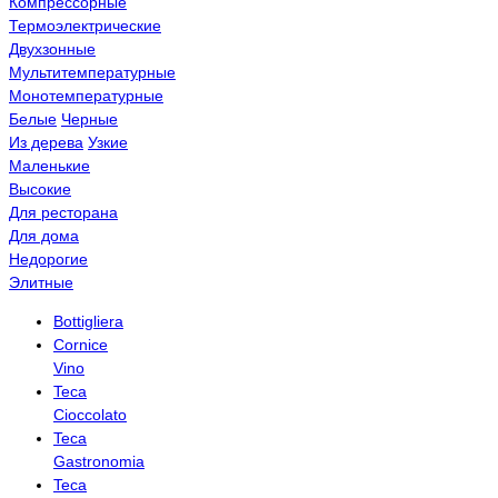
Компрессорные
Термоэлектрические
Двухзонные
Мультитемпературные
Монотемпературные
Белые
Черные
Из дерева
Узкие
Маленькие
Высокие
Для ресторана
Для дома
Недорогие
Элитные
Bottigliera
Cornice
Vino
Teca
Cioccolato
Teca
Gastronomia
Teca