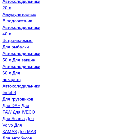
Автохолодильники
20 л
Аккумуляторные
В подлокотник
Автохолодильники
40 л
Встраиваемые
Для рыбалки
Автохолодильники
50 л
Для вакцин
Автохолодильники
60 л
Для
лекарств
Автохолодильники
Indel B
Для грузовиков
Для DAF
Для
FAW
Для IVECO
Для Scania
Для
Volvo
Для
КАМАЗ
Для МАЗ
Для автобусов