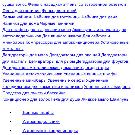
сушки волос
Фены с насадками
Фены со встроенной розеткой
Фены для гостиниц
Фены для отелей
Белые чайники
Чайники для гостиницы
Чайники для дачи
Чайники для дома
Чёрные чайникки
Для шкафов для вызревания мяса
Аксессуары и запчасти для
автохолодильников
Для винного шкафа
Для сейфов и
минибаров
Компрессоры для автокондиционера
Установочные
комплекты
Дегидраторы для мяса
Дегидраторы для овощей
Дегидраторы
для пастилы
Дегидраторы для рыбы
Дегидраторы для фруктов
Дегидраторы металлические
Домашние дегидраторы
Уцененные автохолодильники
Уцененные винные шкафы
Уцененные минибары
Уцененные сейфы
Уцененные
холодильники для косметики и напитков
Уцененные хьюмидоры
Средства для очистки бассейна
Кондиционер для волос
Гель для душа
Жидкое мыло
Шампунь
Винные шкафы
Автохолодильники
Автономные кондиционеры