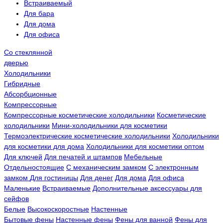
Встраиваемый
Для бара
Для дома
Для офиса
Со стеклянной
дверью
Холодильники
Гибридные
Абсорбционные
Компрессорные
Компрессорные косметические холодильники
Косметические
холодильники
Мини-холодильники для косметики
Термоэлектрические косметические холодильники
Холодильники
для косметики для дома
Холодильники для косметики оптом
Для ключей
Для печатей и штампов
Мебельные
Отдельностоящие
С механическим замком
С электронным
замком
Для гостиницы
Для денег
Для дома
Для офиса
Маленькие
Встраиваемые
Дополнительные аксессуары для
сейфов
Белые
Высокоскоростные
Настенные
Бытовые фены
Настенные фены
Фены для ванной
Фены для