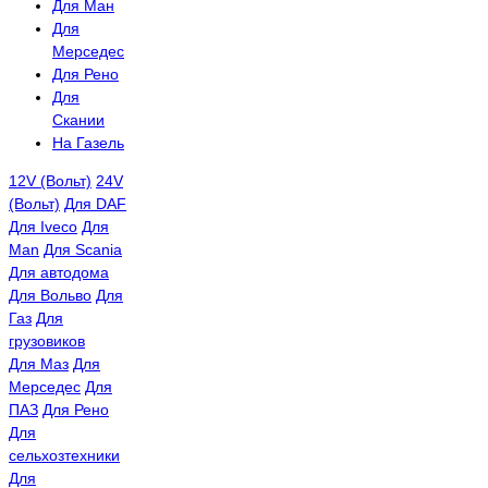
Для Ман
Для
Мерседес
Для Рено
Для
Скании
На Газель
12V (Вольт)
24V
(Вольт)
Для DAF
Для Iveco
Для
Man
Для Scania
Для автодома
Для Вольво
Для
Газ
Для
грузовиков
Для Маз
Для
Мерседес
Для
ПАЗ
Для Рено
Для
сельхозтехники
Для