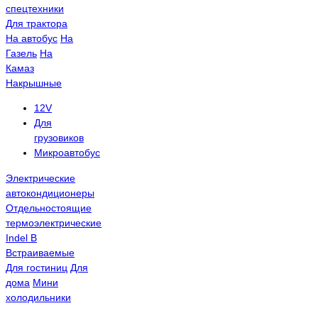
спецтехники
Для трактора
На автобус
На
Газель
На
Камаз
Накрышные
12V
Для
грузовиков
Микроавтобус
Электрические
автокондиционеры
Отдельностоящие
термоэлектрические
Indel B
Встраиваемые
Для гостиниц
Для
дома
Мини
холодильники