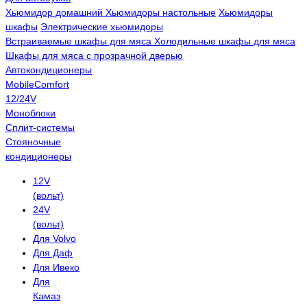
Хьюмидор домашний
Хьюмидоры настольные
Хьюмидоры
шкафы
Электрические хьюмидоры
Встраиваемые шкафы для мяса
Холодильные шкафы для мяса
Шкафы для мяса с прозрачной дверью
Автокондиционеры
MobileComfort
12/24V
Моноблоки
Сплит-системы
Стояночные
кондиционеры
12V
(вольт)
24V
(вольт)
Для Volvo
Для Даф
Для Ивеко
Для
Камаз