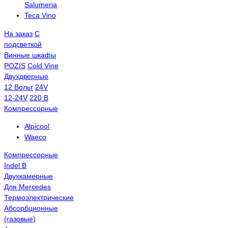
Salumeria
Teca Vino
На заказ
С
подсветкой
Винные шкафы
POZIS
Сold Vine
Двухдверные
12 Вольт
24V
12-24V
220 В
Компрессорные
Alpicool
Waeco
Компрессорные
Indel B
Двухкамерные
Для Mercedes
Термоэлектрические
Абсорбционные
(газовые)