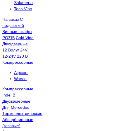
Salumeria
Teca Vino
На заказ
С
подсветкой
Винные шкафы
POZIS
Сold Vine
Двухдверные
12 Вольт
24V
12-24V
220 В
Компрессорные
Alpicool
Waeco
Компрессорные
Indel B
Двухкамерные
Для Mercedes
Термоэлектрические
Абсорбционные
(газовые)