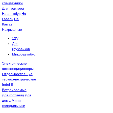
спецтехники
Для трактора
На автобус
На
Газель
На
Камаз
Накрышные
12V
Для
грузовиков
Микроавтобус
Электрические
автокондиционеры
Отдельностоящие
термоэлектрические
Indel B
Встраиваемые
Для гостиниц
Для
дома
Мини
холодильники