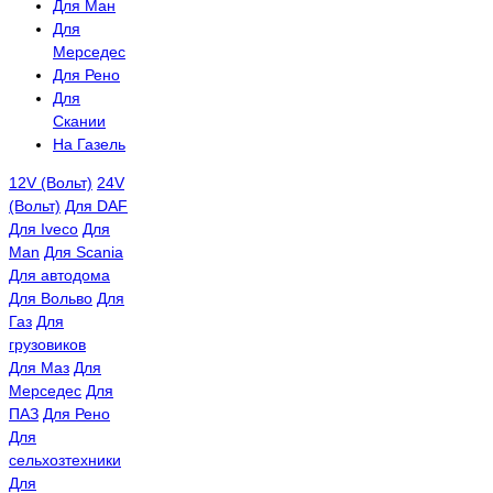
Для Ман
Для
Мерседес
Для Рено
Для
Скании
На Газель
12V (Вольт)
24V
(Вольт)
Для DAF
Для Iveco
Для
Man
Для Scania
Для автодома
Для Вольво
Для
Газ
Для
грузовиков
Для Маз
Для
Мерседес
Для
ПАЗ
Для Рено
Для
сельхозтехники
Для