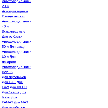
Автохолодильники
20 л
Аккумуляторные
В подлокотник
Автохолодильники
40 л
Встраиваемые
Для рыбалки
Автохолодильники
50 л
Для вакцин
Автохолодильники
60 л
Для
лекарств
Автохолодильники
Indel B
Для грузовиков
Для DAF
Для
FAW
Для IVECO
Для Scania
Для
Volvo
Для
КАМАЗ
Для МАЗ
Для автобусов