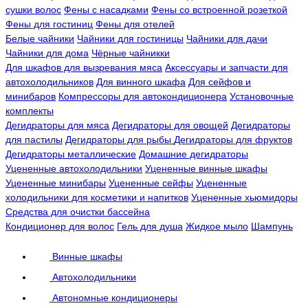
сушки волос
Фены с насадками
Фены со встроенной розеткой
Фены для гостиниц
Фены для отелей
Белые чайники
Чайники для гостиницы
Чайники для дачи
Чайники для дома
Чёрные чайникки
Для шкафов для вызревания мяса
Аксессуары и запчасти для
автохолодильников
Для винного шкафа
Для сейфов и
минибаров
Компрессоры для автокондиционера
Установочные
комплекты
Дегидраторы для мяса
Дегидраторы для овощей
Дегидраторы
для пастилы
Дегидраторы для рыбы
Дегидраторы для фруктов
Дегидраторы металлические
Домашние дегидраторы
Уцененные автохолодильники
Уцененные винные шкафы
Уцененные минибары
Уцененные сейфы
Уцененные
холодильники для косметики и напитков
Уцененные хьюмидоры
Средства для очистки бассейна
Кондиционер для волос
Гель для душа
Жидкое мыло
Шампунь
Винные шкафы
Автохолодильники
Автономные кондиционеры