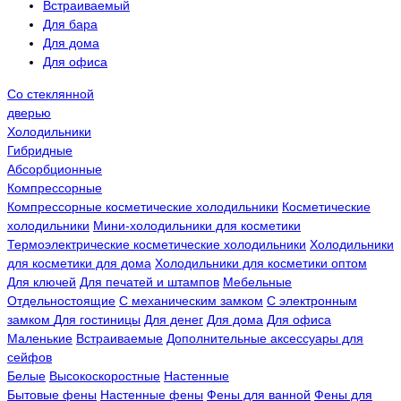
Встраиваемый
Для бара
Для дома
Для офиса
Со стеклянной
дверью
Холодильники
Гибридные
Абсорбционные
Компрессорные
Компрессорные косметические холодильники
Косметические
холодильники
Мини-холодильники для косметики
Термоэлектрические косметические холодильники
Холодильники
для косметики для дома
Холодильники для косметики оптом
Для ключей
Для печатей и штампов
Мебельные
Отдельностоящие
С механическим замком
С электронным
замком
Для гостиницы
Для денег
Для дома
Для офиса
Маленькие
Встраиваемые
Дополнительные аксессуары для
сейфов
Белые
Высокоскоростные
Настенные
Бытовые фены
Настенные фены
Фены для ванной
Фены для