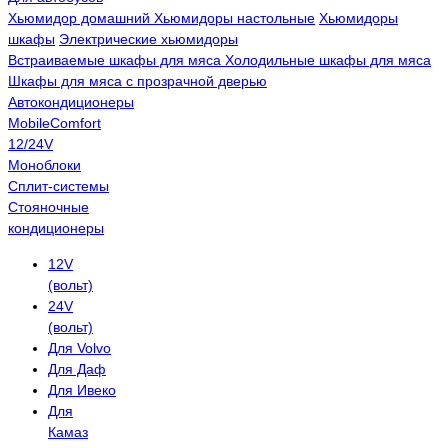
Хьюмидор домашний
Хьюмидоры настольные
Хьюмидоры
шкафы
Электрические хьюмидоры
Встраиваемые шкафы для мяса
Холодильные шкафы для мяса
Шкафы для мяса с прозрачной дверью
Автокондиционеры
MobileComfort
12/24V
Моноблоки
Сплит-системы
Стояночные
кондиционеры
12V
(вольт)
24V
(вольт)
Для Volvo
Для Даф
Для Ивеко
Для
Камаз