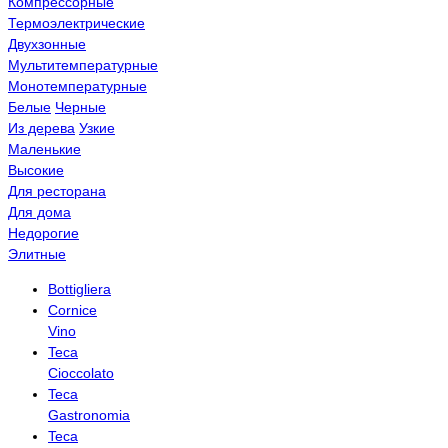
Компрессорные
Термоэлектрические
Двухзонные
Мультитемпературные
Монотемпературные
Белые
Черные
Из дерева
Узкие
Маленькие
Высокие
Для ресторана
Для дома
Недорогие
Элитные
Bottigliera
Cornice
Vino
Teca
Cioccolato
Teca
Gastronomia
Teca