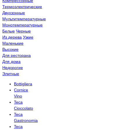
Компрессорные
Термоэлектрические
Двухзонные
Мультитемпературные
Монотемпературные
Белые
Черные
Из дерева
Узкие
Маленькие
Высокие
Для ресторана
Для дома
Недорогие
Элитные
Bottigliera
Cornice
Vino
Teca
Cioccolato
Teca
Gastronomia
Teca