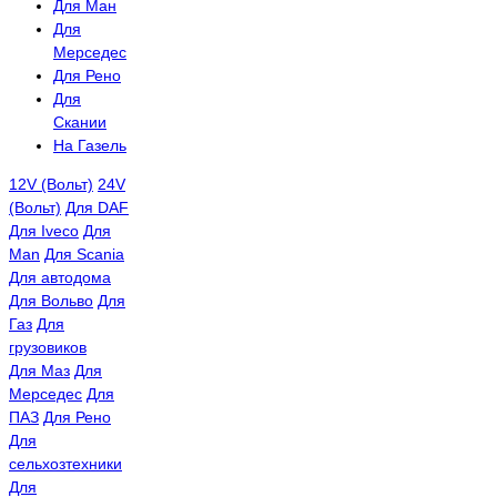
Для Ман
Для
Мерседес
Для Рено
Для
Скании
На Газель
12V (Вольт)
24V
(Вольт)
Для DAF
Для Iveco
Для
Man
Для Scania
Для автодома
Для Вольво
Для
Газ
Для
грузовиков
Для Маз
Для
Мерседес
Для
ПАЗ
Для Рено
Для
сельхозтехники
Для