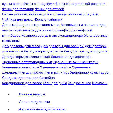
сушки волос
Фены с насадками
Фены со встроенной розеткой
Фены для гостиниц
Фены для отелей
Белые чайники
Чайники для гостиницы
Чайники для дачи
Чайники для дома
Чёрные чайникки
Для шкафов для вызревания мяса
Аксессуары и запчасти для
автохолодильников
Для винного шкафа
Для сейфов и
минибаров
Компрессоры для автокондиционера
Установочные
комплекты
Дегидраторы для мяса
Дегидраторы для овощей
Дегидраторы
для пастилы
Дегидраторы для рыбы
Дегидраторы для фруктов
Дегидраторы металлические
Домашние дегидраторы
Уцененные автохолодильники
Уцененные винные шкафы
Уцененные минибары
Уцененные сейфы
Уцененные
холодильники для косметики и напитков
Уцененные хьюмидоры
Средства для очистки бассейна
Кондиционер для волос
Гель для душа
Жидкое мыло
Шампунь
Винные шкафы
Автохолодильники
Автономные кондиционеры