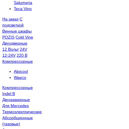
Salumeria
Teca Vino
На заказ
С
подсветкой
Винные шкафы
POZIS
Сold Vine
Двухдверные
12 Вольт
24V
12-24V
220 В
Компрессорные
Alpicool
Waeco
Компрессорные
Indel B
Двухкамерные
Для Mercedes
Термоэлектрические
Абсорбционные
(газовые)