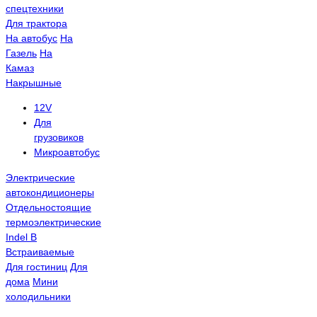
спецтехники
Для трактора
На автобус
На
Газель
На
Камаз
Накрышные
12V
Для
грузовиков
Микроавтобус
Электрические
автокондиционеры
Отдельностоящие
термоэлектрические
Indel B
Встраиваемые
Для гостиниц
Для
дома
Мини
холодильники