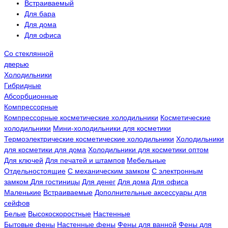
Встраиваемый
Для бара
Для дома
Для офиса
Со стеклянной
дверью
Холодильники
Гибридные
Абсорбционные
Компрессорные
Компрессорные косметические холодильники
Косметические
холодильники
Мини-холодильники для косметики
Термоэлектрические косметические холодильники
Холодильники
для косметики для дома
Холодильники для косметики оптом
Для ключей
Для печатей и штампов
Мебельные
Отдельностоящие
С механическим замком
С электронным
замком
Для гостиницы
Для денег
Для дома
Для офиса
Маленькие
Встраиваемые
Дополнительные аксессуары для
сейфов
Белые
Высокоскоростные
Настенные
Бытовые фены
Настенные фены
Фены для ванной
Фены для