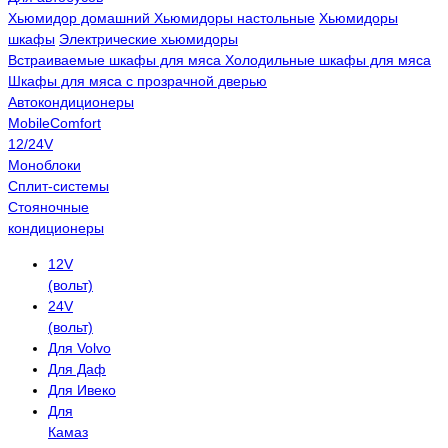
Хьюмидор домашний
Хьюмидоры настольные
Хьюмидоры
шкафы
Электрические хьюмидоры
Встраиваемые шкафы для мяса
Холодильные шкафы для мяса
Шкафы для мяса с прозрачной дверью
Автокондиционеры
MobileComfort
12/24V
Моноблоки
Сплит-системы
Стояночные
кондиционеры
12V
(вольт)
24V
(вольт)
Для Volvo
Для Даф
Для Ивеко
Для
Камаз