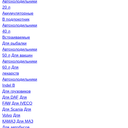
Автохолодильники
20 л
Аккумуляторные
В подлокотник
Автохолодильники
40 л
Встраиваемые
Для рыбалки
Автохолодильники
50 л
Для вакцин
Автохолодильники
60 л
Для
лекарств
Автохолодильники
Indel B
Для грузовиков
Для DAF
Для
FAW
Для IVECO
Для Scania
Для
Volvo
Для
КАМАЗ
Для МАЗ
Для автобусов