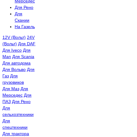
Мерседес
Для Рено
Для
Скании
На Газель
12V (Вольт)
24V
(Вольт)
Для DAF
Для Iveco
Для
Man
Для Scania
Для автодома
Для Вольво
Для
Газ
Для
грузовиков
Для Маз
Для
Мерседес
Для
ПАЗ
Для Рено
Для
сельхозтехники
Для
спецтехники
Для трактора