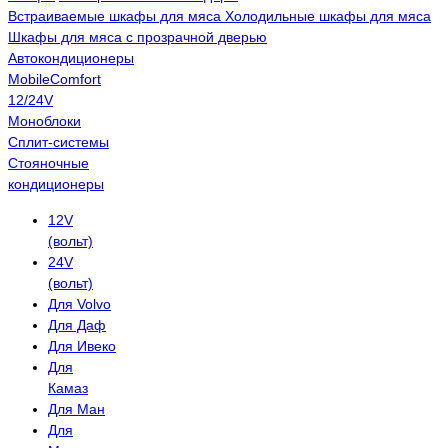
Встраиваемые шкафы для мяса
Холодильные шкафы для мяса
Шкафы для мяса с прозрачной дверью
Автокондиционеры
MobileComfort
12/24V
Моноблоки
Сплит-системы
Стояночные
кондиционеры
12V
(вольт)
24V
(вольт)
Для Volvo
Для Даф
Для Ивеко
Для
Камаз
Для Ман
Для