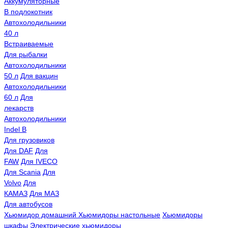
Аккумуляторные
В подлокотник
Автохолодильники
40 л
Встраиваемые
Для рыбалки
Автохолодильники
50 л
Для вакцин
Автохолодильники
60 л
Для
лекарств
Автохолодильники
Indel B
Для грузовиков
Для DAF
Для
FAW
Для IVECO
Для Scania
Для
Volvo
Для
КАМАЗ
Для МАЗ
Для автобусов
Хьюмидор домашний
Хьюмидоры настольные
Хьюмидоры
шкафы
Электрические хьюмидоры