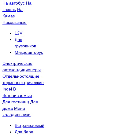
На автобус
На
Газель
На
Камаз
Накрышные
12V
Для
грузовиков
Микроавтобус
Электрические
автокондиционеры
Отдельностоящие
термоэлектрические
Indel B
Встраиваемые
Для гостиниц
Для
дома
Мини
холодильники
Встраиваемый
Для бара