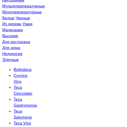
Мультитемпературные
Монотемпературные
Белые
Черные
Из дерева
Узкие
Маленькие
Высокие
Для ресторана
Для дома
Недорогие
Элитные
Bottigliera
Cornice
Vino
Teca
Cioccolato
Teca
Gastronomia
Teca
Salumeria
Teca Vino