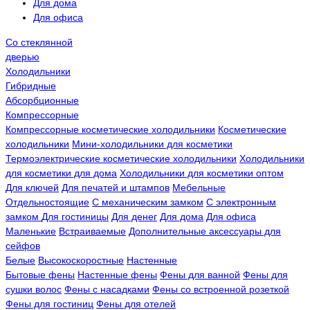
Для дома
Для офиса
Со стеклянной
дверью
Холодильники
Гибридные
Абсорбционные
Компрессорные
Компрессорные косметические холодильники
Косметические
холодильники
Мини-холодильники для косметики
Термоэлектрические косметические холодильники
Холодильники
для косметики для дома
Холодильники для косметики оптом
Для ключей
Для печатей и штампов
Мебельные
Отдельностоящие
С механическим замком
С электронным
замком
Для гостиницы
Для денег
Для дома
Для офиса
Маленькие
Встраиваемые
Дополнительные аксессуары для
сейфов
Белые
Высокоскоростные
Настенные
Бытовые фены
Настенные фены
Фены для ванной
Фены для
сушки волос
Фены с насадками
Фены со встроенной розеткой
Фены для гостиниц
Фены для отелей