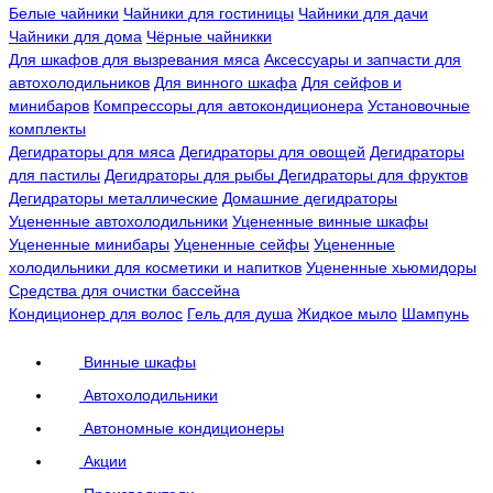
Белые чайники
Чайники для гостиницы
Чайники для дачи
Чайники для дома
Чёрные чайникки
Для шкафов для вызревания мяса
Аксессуары и запчасти для
автохолодильников
Для винного шкафа
Для сейфов и
минибаров
Компрессоры для автокондиционера
Установочные
комплекты
Дегидраторы для мяса
Дегидраторы для овощей
Дегидраторы
для пастилы
Дегидраторы для рыбы
Дегидраторы для фруктов
Дегидраторы металлические
Домашние дегидраторы
Уцененные автохолодильники
Уцененные винные шкафы
Уцененные минибары
Уцененные сейфы
Уцененные
холодильники для косметики и напитков
Уцененные хьюмидоры
Средства для очистки бассейна
Кондиционер для волос
Гель для душа
Жидкое мыло
Шампунь
Винные шкафы
Автохолодильники
Автономные кондиционеры
Акции