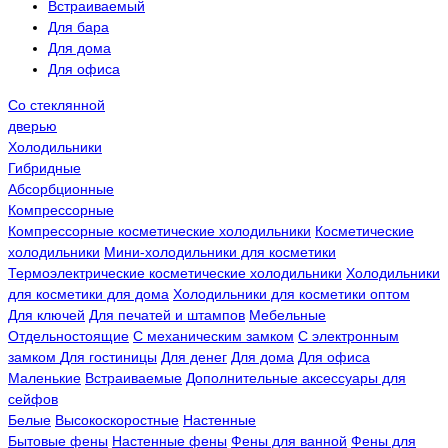
Встраиваемый
Для бара
Для дома
Для офиса
Со стеклянной
дверью
Холодильники
Гибридные
Абсорбционные
Компрессорные
Компрессорные косметические холодильники
Косметические
холодильники
Мини-холодильники для косметики
Термоэлектрические косметические холодильники
Холодильники
для косметики для дома
Холодильники для косметики оптом
Для ключей
Для печатей и штампов
Мебельные
Отдельностоящие
С механическим замком
С электронным
замком
Для гостиницы
Для денег
Для дома
Для офиса
Маленькие
Встраиваемые
Дополнительные аксессуары для
сейфов
Белые
Высокоскоростные
Настенные
Бытовые фены
Настенные фены
Фены для ванной
Фены для