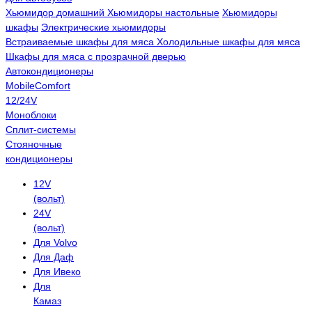
Хьюмидор домашний
Хьюмидоры настольные
Хьюмидоры
шкафы
Электрические хьюмидоры
Встраиваемые шкафы для мяса
Холодильные шкафы для мяса
Шкафы для мяса с прозрачной дверью
Автокондиционеры
MobileComfort
12/24V
Моноблоки
Сплит-системы
Стояночные
кондиционеры
12V
(вольт)
24V
(вольт)
Для Volvo
Для Даф
Для Ивеко
Для
Камаз