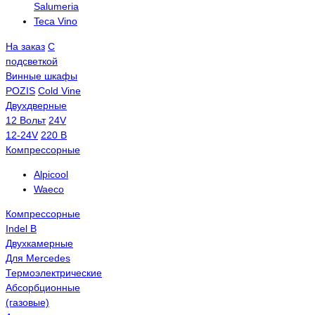
Salumeria
Teca Vino
На заказ
С
подсветкой
Винные шкафы
POZIS
Сold Vine
Двухдверные
12 Вольт
24V
12-24V
220 В
Компрессорные
Alpicool
Waeco
Компрессорные
Indel B
Двухкамерные
Для Mercedes
Термоэлектрические
Абсорбционные
(газовые)