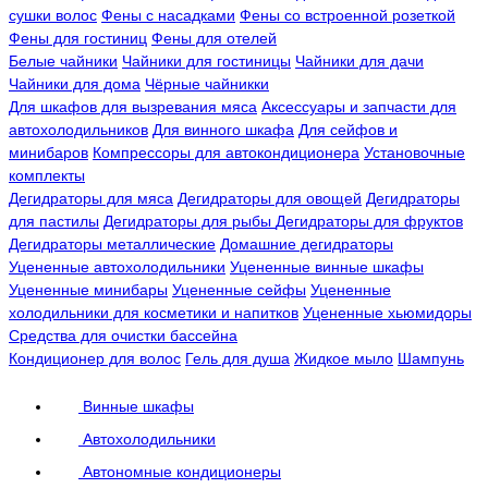
сушки волос
Фены с насадками
Фены со встроенной розеткой
Фены для гостиниц
Фены для отелей
Белые чайники
Чайники для гостиницы
Чайники для дачи
Чайники для дома
Чёрные чайникки
Для шкафов для вызревания мяса
Аксессуары и запчасти для
автохолодильников
Для винного шкафа
Для сейфов и
минибаров
Компрессоры для автокондиционера
Установочные
комплекты
Дегидраторы для мяса
Дегидраторы для овощей
Дегидраторы
для пастилы
Дегидраторы для рыбы
Дегидраторы для фруктов
Дегидраторы металлические
Домашние дегидраторы
Уцененные автохолодильники
Уцененные винные шкафы
Уцененные минибары
Уцененные сейфы
Уцененные
холодильники для косметики и напитков
Уцененные хьюмидоры
Средства для очистки бассейна
Кондиционер для волос
Гель для душа
Жидкое мыло
Шампунь
Винные шкафы
Автохолодильники
Автономные кондиционеры