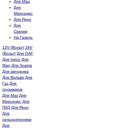
Для Ман
Для
Мерседес
Для Рено
Для
Скании
На Газель
12V (Вольт)
24V
(Вольт)
Для DAF
Для Iveco
Для
Man
Для Scania
Для автодома
Для Вольво
Для
Газ
Для
грузовиков
Для Маз
Для
Мерседес
Для
ПАЗ
Для Рено
Для
сельхозтехники
Для