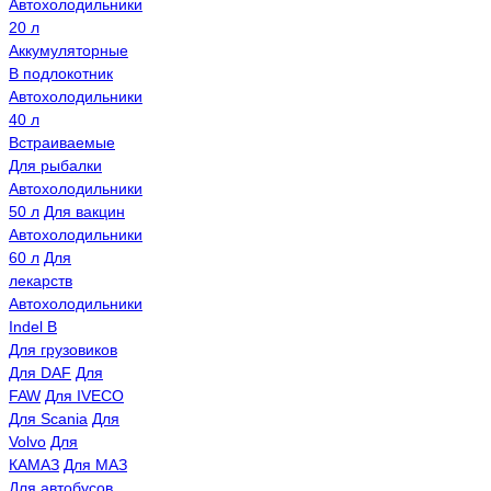
Автохолодильники
20 л
Аккумуляторные
В подлокотник
Автохолодильники
40 л
Встраиваемые
Для рыбалки
Автохолодильники
50 л
Для вакцин
Автохолодильники
60 л
Для
лекарств
Автохолодильники
Indel B
Для грузовиков
Для DAF
Для
FAW
Для IVECO
Для Scania
Для
Volvo
Для
КАМАЗ
Для МАЗ
Для автобусов