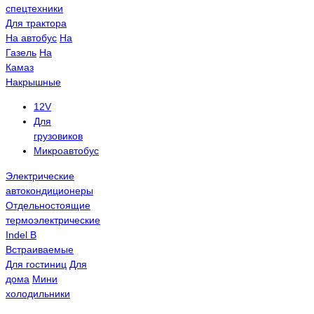
спецтехники
Для трактора
На автобус
На
Газель
На
Камаз
Накрышные
12V
Для
грузовиков
Микроавтобус
Электрические
автокондиционеры
Отдельностоящие
термоэлектрические
Indel B
Встраиваемые
Для гостиниц
Для
дома
Мини
холодильники