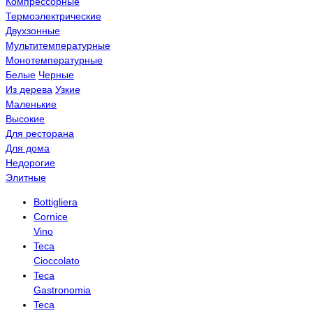
Компрессорные
Термоэлектрические
Двухзонные
Мультитемпературные
Монотемпературные
Белые
Черные
Из дерева
Узкие
Маленькие
Высокие
Для ресторана
Для дома
Недорогие
Элитные
Bottigliera
Cornice
Vino
Teca
Cioccolato
Teca
Gastronomia
Teca