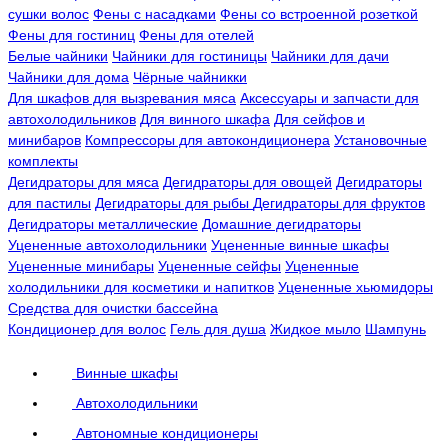
сушки волос
Фены с насадками
Фены со встроенной розеткой
Фены для гостиниц
Фены для отелей
Белые чайники
Чайники для гостиницы
Чайники для дачи
Чайники для дома
Чёрные чайникки
Для шкафов для вызревания мяса
Аксессуары и запчасти для
автохолодильников
Для винного шкафа
Для сейфов и
минибаров
Компрессоры для автокондиционера
Установочные
комплекты
Дегидраторы для мяса
Дегидраторы для овощей
Дегидраторы
для пастилы
Дегидраторы для рыбы
Дегидраторы для фруктов
Дегидраторы металлические
Домашние дегидраторы
Уцененные автохолодильники
Уцененные винные шкафы
Уцененные минибары
Уцененные сейфы
Уцененные
холодильники для косметики и напитков
Уцененные хьюмидоры
Средства для очистки бассейна
Кондиционер для волос
Гель для душа
Жидкое мыло
Шампунь
Винные шкафы
Автохолодильники
Автономные кондиционеры