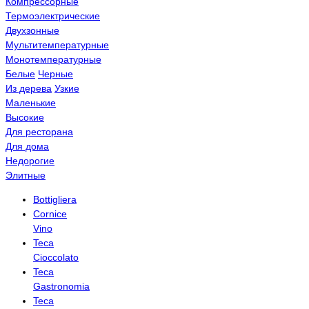
Компрессорные
Термоэлектрические
Двухзонные
Мультитемпературные
Монотемпературные
Белые
Черные
Из дерева
Узкие
Маленькие
Высокие
Для ресторана
Для дома
Недорогие
Элитные
Bottigliera
Cornice
Vino
Teca
Cioccolato
Teca
Gastronomia
Teca