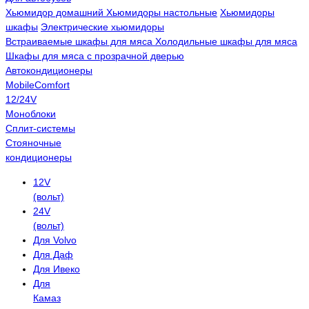
Хьюмидор домашний
Хьюмидоры настольные
Хьюмидоры
шкафы
Электрические хьюмидоры
Встраиваемые шкафы для мяса
Холодильные шкафы для мяса
Шкафы для мяса с прозрачной дверью
Автокондиционеры
MobileComfort
12/24V
Моноблоки
Сплит-системы
Стояночные
кондиционеры
12V
(вольт)
24V
(вольт)
Для Volvo
Для Даф
Для Ивеко
Для
Камаз