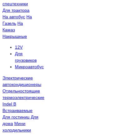
спецтехники
Для трактора
На автобус
На
Газель
На
Камаз
Накрышные
12V
Для
грузовиков
Микроавтобус
Электрические
автокондиционеры
Отдельностоящие
термоэлектрические
Indel B
Встраиваемые
Для гостиниц
Для
дома
Мини
холодильники