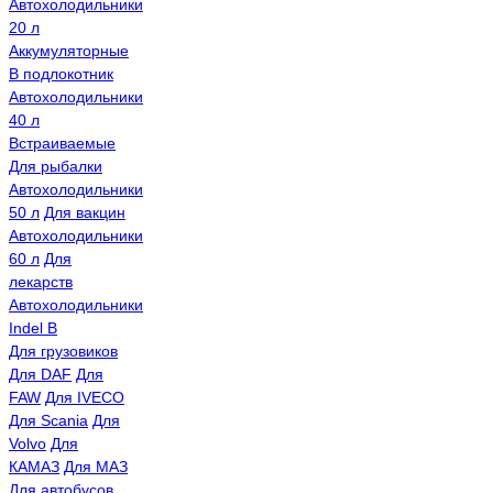
Автохолодильники
20 л
Аккумуляторные
В подлокотник
Автохолодильники
40 л
Встраиваемые
Для рыбалки
Автохолодильники
50 л
Для вакцин
Автохолодильники
60 л
Для
лекарств
Автохолодильники
Indel B
Для грузовиков
Для DAF
Для
FAW
Для IVECO
Для Scania
Для
Volvo
Для
КАМАЗ
Для МАЗ
Для автобусов