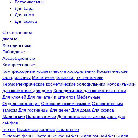
Встраиваемый
Для бара
Для дома
Для офиса
Со стеклянной
дверью
Холодильники
Гибридные
Абсорбционные
Компрессорные
Компрессорные косметические холодильники
Косметические
холодильники
Мини-холодильники для косметики
Термоэлектрические косметические холодильники
Холодильники
для косметики для дома
Холодильники для косметики оптом
Для ключей
Для печатей и штампов
Мебельные
Отдельностоящие
С механическим замком
С электронным
замком
Для гостиницы
Для денег
Для дома
Для офиса
Маленькие
Встраиваемые
Дополнительные аксессуары для
сейфов
Белые
Высокоскоростные
Настенные
Бытовые фены
Настенные фены
Фены для ванной
Фены для