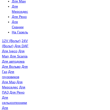
Для Ман
Для
Мерседес
Для Рено
Для
Скании
На Газель
12V (Вольт)
24V
(Вольт)
Для DAF
Для Iveco
Для
Man
Для Scania
Для автодома
Для Вольво
Для
Газ
Для
грузовиков
Для Маз
Для
Мерседес
Для
ПАЗ
Для Рено
Для
сельхозтехники
Для