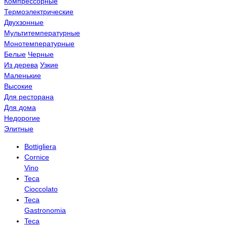
Компрессорные
Термоэлектрические
Двухзонные
Мультитемпературные
Монотемпературные
Белые
Черные
Из дерева
Узкие
Маленькие
Высокие
Для ресторана
Для дома
Недорогие
Элитные
Bottigliera
Cornice
Vino
Teca
Cioccolato
Teca
Gastronomia
Teca