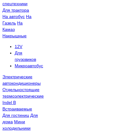
спецтехники
Для трактора
На автобус
На
Газель
На
Камаз
Накрышные
12V
Для
грузовиков
Микроавтобус
Электрические
автокондиционеры
Отдельностоящие
термоэлектрические
Indel B
Встраиваемые
Для гостиниц
Для
дома
Мини
холодильники