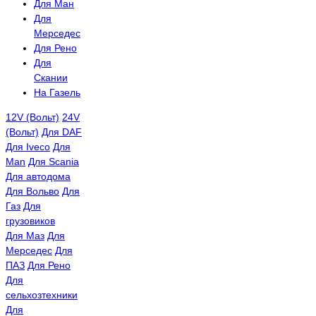
Для Ман
Для
Мерседес
Для Рено
Для
Скании
На Газель
12V (Вольт)
24V
(Вольт)
Для DAF
Для Iveco
Для
Man
Для Scania
Для автодома
Для Вольво
Для
Газ
Для
грузовиков
Для Маз
Для
Мерседес
Для
ПАЗ
Для Рено
Для
сельхозтехники
Для