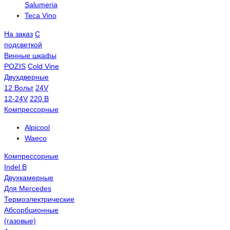
Salumeria
Teca Vino
На заказ
С
подсветкой
Винные шкафы
POZIS
Сold Vine
Двухдверные
12 Вольт
24V
12-24V
220 В
Компрессорные
Alpicool
Waeco
Компрессорные
Indel B
Двухкамерные
Для Mercedes
Термоэлектрические
Абсорбционные
(газовые)