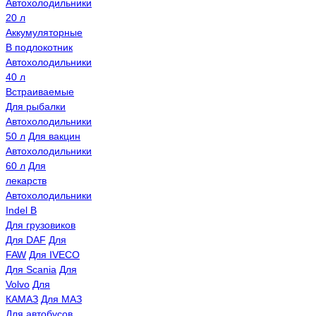
Автохолодильники
20 л
Аккумуляторные
В подлокотник
Автохолодильники
40 л
Встраиваемые
Для рыбалки
Автохолодильники
50 л
Для вакцин
Автохолодильники
60 л
Для
лекарств
Автохолодильники
Indel B
Для грузовиков
Для DAF
Для
FAW
Для IVECO
Для Scania
Для
Volvo
Для
КАМАЗ
Для МАЗ
Для автобусов