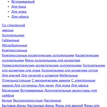
Встраиваемый
Для бара
Для дома
Для офиса
Со стеклянной
дверью
Холодильники
Гибридные
Абсорбционные
Компрессорные
Компрессорные косметические холодильники
Косметические
холодильники
Мини-холодильники для косметики
Термоэлектрические косметические холодильники
Холодильники
для косметики для дома
Холодильники для косметики оптом
Для ключей
Для печатей и штампов
Мебельные
Отдельностоящие
С механическим замком
С электронным
замком
Для гостиницы
Для денег
Для дома
Для офиса
Маленькие
Встраиваемые
Дополнительные аксессуары для
сейфов
Белые
Высокоскоростные
Настенные
Бытовые фены
Настенные фены
Фены для ванной
Фены для