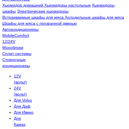
Хьюмидор домашний
Хьюмидоры настольные
Хьюмидоры
шкафы
Электрические хьюмидоры
Встраиваемые шкафы для мяса
Холодильные шкафы для мяса
Шкафы для мяса с прозрачной дверью
Автокондиционеры
MobileComfort
12/24V
Моноблоки
Сплит-системы
Стояночные
кондиционеры
12V
(вольт)
24V
(вольт)
Для Volvo
Для Даф
Для Ивеко
Для
Камаз