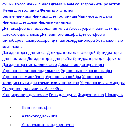
сушки волос
Фены с насадками
Фены со встроенной розеткой
Фены для гостиниц
Фены для отелей
Белые чайники
Чайники для гостиницы
Чайники для дачи
Чайники для дома
Чёрные чайникки
Для шкафов для вызревания мяса
Аксессуары и запчасти для
автохолодильников
Для винного шкафа
Для сейфов и
минибаров
Компрессоры для автокондиционера
Установочные
комплекты
Дегидраторы для мяса
Дегидраторы для овощей
Дегидраторы
для пастилы
Дегидраторы для рыбы
Дегидраторы для фруктов
Дегидраторы металлические
Домашние дегидраторы
Уцененные автохолодильники
Уцененные винные шкафы
Уцененные минибары
Уцененные сейфы
Уцененные
холодильники для косметики и напитков
Уцененные хьюмидоры
Средства для очистки бассейна
Кондиционер для волос
Гель для душа
Жидкое мыло
Шампунь
Винные шкафы
Автохолодильники
Автономные кондиционеры