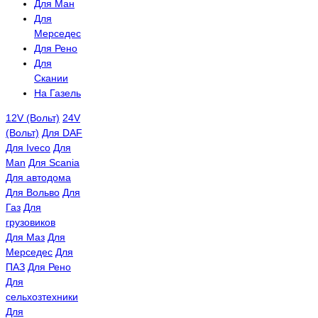
Для Ман
Для
Мерседес
Для Рено
Для
Скании
На Газель
12V (Вольт)
24V
(Вольт)
Для DAF
Для Iveco
Для
Man
Для Scania
Для автодома
Для Вольво
Для
Газ
Для
грузовиков
Для Маз
Для
Мерседес
Для
ПАЗ
Для Рено
Для
сельхозтехники
Для