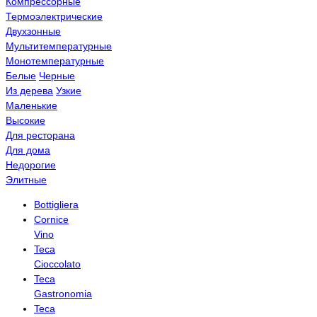
Компрессорные
Термоэлектрические
Двухзонные
Мультитемпературные
Монотемпературные
Белые
Черные
Из дерева
Узкие
Маленькие
Высокие
Для ресторана
Для дома
Недорогие
Элитные
Bottigliera
Cornice
Vino
Teca
Cioccolato
Teca
Gastronomia
Teca