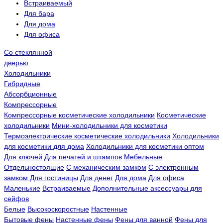
Встраиваемый
Для бара
Для дома
Для офиса
Со стеклянной
дверью
Холодильники
Гибридные
Абсорбционные
Компрессорные
Компрессорные косметические холодильники
Косметические
холодильники
Мини-холодильники для косметики
Термоэлектрические косметические холодильники
Холодильники
для косметики для дома
Холодильники для косметики оптом
Для ключей
Для печатей и штампов
Мебельные
Отдельностоящие
С механическим замком
С электронным
замком
Для гостиницы
Для денег
Для дома
Для офиса
Маленькие
Встраиваемые
Дополнительные аксессуары для
сейфов
Белые
Высокоскоростные
Настенные
Бытовые фены
Настенные фены
Фены для ванной
Фены для