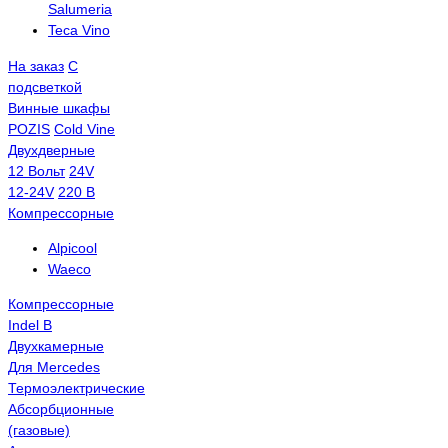
Salumeria
Teca Vino
На заказ
С
подсветкой
Винные шкафы
POZIS
Сold Vine
Двухдверные
12 Вольт
24V
12-24V
220 В
Компрессорные
Alpicool
Waeco
Компрессорные
Indel B
Двухкамерные
Для Mercedes
Термоэлектрические
Абсорбционные
(газовые)