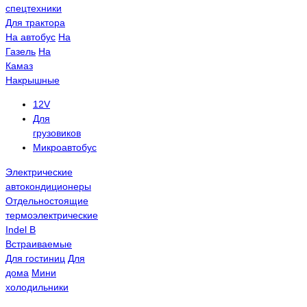
спецтехники
Для трактора
На автобус
На
Газель
На
Камаз
Накрышные
12V
Для
грузовиков
Микроавтобус
Электрические
автокондиционеры
Отдельностоящие
термоэлектрические
Indel B
Встраиваемые
Для гостиниц
Для
дома
Мини
холодильники