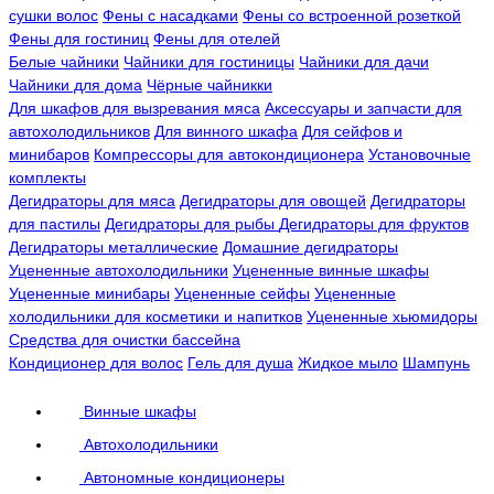
сушки волос
Фены с насадками
Фены со встроенной розеткой
Фены для гостиниц
Фены для отелей
Белые чайники
Чайники для гостиницы
Чайники для дачи
Чайники для дома
Чёрные чайникки
Для шкафов для вызревания мяса
Аксессуары и запчасти для
автохолодильников
Для винного шкафа
Для сейфов и
минибаров
Компрессоры для автокондиционера
Установочные
комплекты
Дегидраторы для мяса
Дегидраторы для овощей
Дегидраторы
для пастилы
Дегидраторы для рыбы
Дегидраторы для фруктов
Дегидраторы металлические
Домашние дегидраторы
Уцененные автохолодильники
Уцененные винные шкафы
Уцененные минибары
Уцененные сейфы
Уцененные
холодильники для косметики и напитков
Уцененные хьюмидоры
Средства для очистки бассейна
Кондиционер для волос
Гель для душа
Жидкое мыло
Шампунь
Винные шкафы
Автохолодильники
Автономные кондиционеры