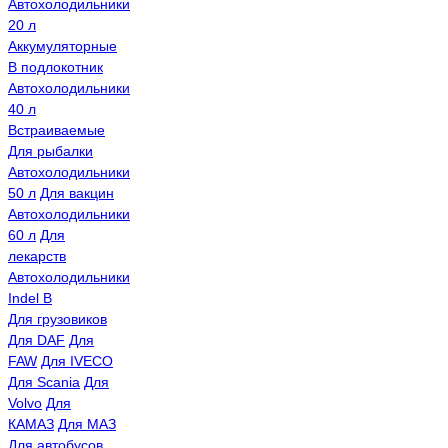
Автохолодильники
20 л
Аккумуляторные
В подлокотник
Автохолодильники
40 л
Встраиваемые
Для рыбалки
Автохолодильники
50 л
Для вакцин
Автохолодильники
60 л
Для
лекарств
Автохолодильники
Indel B
Для грузовиков
Для DAF
Для
FAW
Для IVECO
Для Scania
Для
Volvo
Для
КАМАЗ
Для МАЗ
Для автобусов