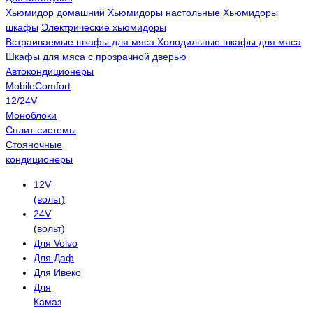
Хьюмидор домашний
Хьюмидоры настольные
Хьюмидоры
шкафы
Электрические хьюмидоры
Встраиваемые шкафы для мяса
Холодильные шкафы для мяса
Шкафы для мяса с прозрачной дверью
Автокондиционеры
MobileComfort
12/24V
Моноблоки
Сплит-системы
Стояночные
кондиционеры
12V
(вольт)
24V
(вольт)
Для Volvo
Для Даф
Для Ивеко
Для
Камаз