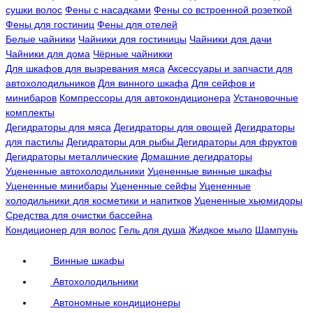
сушки волос
Фены с насадками
Фены со встроенной розеткой
Фены для гостиниц
Фены для отелей
Белые чайники
Чайники для гостиницы
Чайники для дачи
Чайники для дома
Чёрные чайникки
Для шкафов для вызревания мяса
Аксессуары и запчасти для
автохолодильников
Для винного шкафа
Для сейфов и
минибаров
Компрессоры для автокондиционера
Установочные
комплекты
Дегидраторы для мяса
Дегидраторы для овощей
Дегидраторы
для пастилы
Дегидраторы для рыбы
Дегидраторы для фруктов
Дегидраторы металлические
Домашние дегидраторы
Уцененные автохолодильники
Уцененные винные шкафы
Уцененные минибары
Уцененные сейфы
Уцененные
холодильники для косметики и напитков
Уцененные хьюмидоры
Средства для очистки бассейна
Кондиционер для волос
Гель для душа
Жидкое мыло
Шампунь
Винные шкафы
Автохолодильники
Автономные кондиционеры