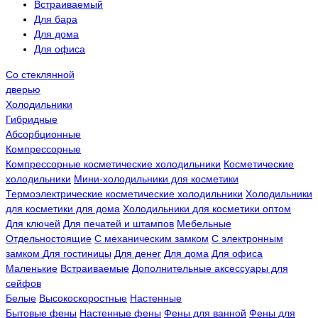
Встраиваемый
Для бара
Для дома
Для офиса
Со стеклянной
дверью
Холодильники
Гибридные
Абсорбционные
Компрессорные
Компрессорные косметические холодильники
Косметические
холодильники
Мини-холодильники для косметики
Термоэлектрические косметические холодильники
Холодильники
для косметики для дома
Холодильники для косметики оптом
Для ключей
Для печатей и штампов
Мебельные
Отдельностоящие
С механическим замком
С электронным
замком
Для гостиницы
Для денег
Для дома
Для офиса
Маленькие
Встраиваемые
Дополнительные аксессуары для
сейфов
Белые
Высокоскоростные
Настенные
Бытовые фены
Настенные фены
Фены для ванной
Фены для