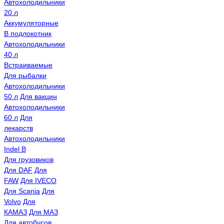
Автохолодильники
20 л
Аккумуляторные
В подлокотник
Автохолодильники
40 л
Встраиваемые
Для рыбалки
Автохолодильники
50 л
Для вакцин
Автохолодильники
60 л
Для
лекарств
Автохолодильники
Indel B
Для грузовиков
Для DAF
Для
FAW
Для IVECO
Для Scania
Для
Volvo
Для
КАМАЗ
Для МАЗ
Для автобусов