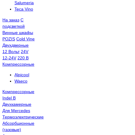
Salumeria
Teca Vino
На заказ
С
подсветкой
Винные шкафы
POZIS
Сold Vine
Двухдверные
12 Вольт
24V
12-24V
220 В
Компрессорные
Alpicool
Waeco
Компрессорные
Indel B
Двухкамерные
Для Mercedes
Термоэлектрические
Абсорбционные
(газовые)