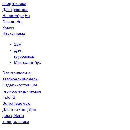
спецтехники
Для трактора
На автобус
На
Газель
На
Камаз
Накрышные
12V
Для
грузовиков
Микроавтобус
Электрические
автокондиционеры
Отдельностоящие
термоэлектрические
Indel B
Встраиваемые
Для гостиниц
Для
дома
Мини
холодильники