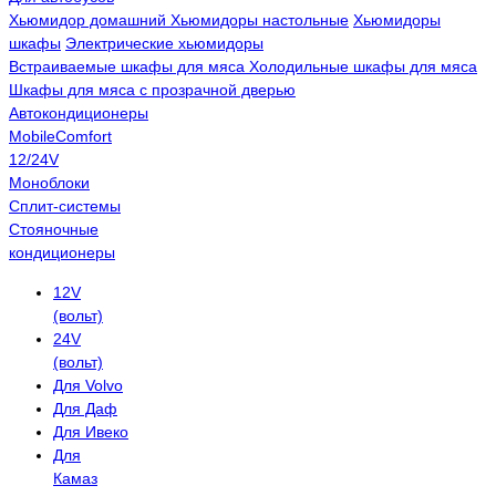
Хьюмидор домашний
Хьюмидоры настольные
Хьюмидоры
шкафы
Электрические хьюмидоры
Встраиваемые шкафы для мяса
Холодильные шкафы для мяса
Шкафы для мяса с прозрачной дверью
Автокондиционеры
MobileComfort
12/24V
Моноблоки
Сплит-системы
Стояночные
кондиционеры
12V
(вольт)
24V
(вольт)
Для Volvo
Для Даф
Для Ивеко
Для
Камаз