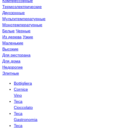
Компрессорные
Термоэлектрические
Двухзонные
Мультитемпературные
Монотемпературные
Белые
Черные
Из дерева
Узкие
Маленькие
Высокие
Для ресторана
Для дома
Недорогие
Элитные
Bottigliera
Cornice
Vino
Teca
Cioccolato
Teca
Gastronomia
Teca