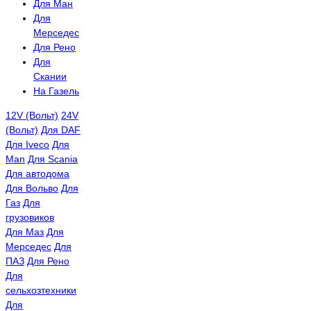
Для Ман
Для
Мерседес
Для Рено
Для
Скании
На Газель
12V (Вольт)
24V
(Вольт)
Для DAF
Для Iveco
Для
Man
Для Scania
Для автодома
Для Вольво
Для
Газ
Для
грузовиков
Для Маз
Для
Мерседес
Для
ПАЗ
Для Рено
Для
сельхозтехники
Для