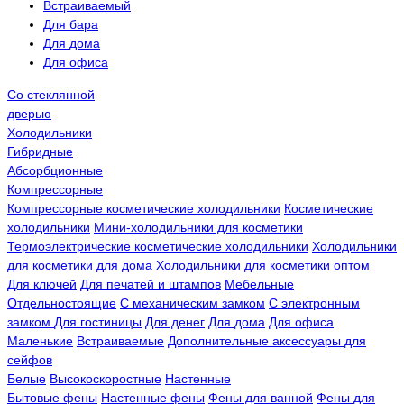
Встраиваемый
Для бара
Для дома
Для офиса
Со стеклянной
дверью
Холодильники
Гибридные
Абсорбционные
Компрессорные
Компрессорные косметические холодильники
Косметические
холодильники
Мини-холодильники для косметики
Термоэлектрические косметические холодильники
Холодильники
для косметики для дома
Холодильники для косметики оптом
Для ключей
Для печатей и штампов
Мебельные
Отдельностоящие
С механическим замком
С электронным
замком
Для гостиницы
Для денег
Для дома
Для офиса
Маленькие
Встраиваемые
Дополнительные аксессуары для
сейфов
Белые
Высокоскоростные
Настенные
Бытовые фены
Настенные фены
Фены для ванной
Фены для