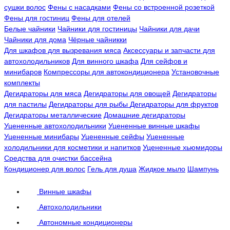
сушки волос
Фены с насадками
Фены со встроенной розеткой
Фены для гостиниц
Фены для отелей
Белые чайники
Чайники для гостиницы
Чайники для дачи
Чайники для дома
Чёрные чайникки
Для шкафов для вызревания мяса
Аксессуары и запчасти для
автохолодильников
Для винного шкафа
Для сейфов и
минибаров
Компрессоры для автокондиционера
Установочные
комплекты
Дегидраторы для мяса
Дегидраторы для овощей
Дегидраторы
для пастилы
Дегидраторы для рыбы
Дегидраторы для фруктов
Дегидраторы металлические
Домашние дегидраторы
Уцененные автохолодильники
Уцененные винные шкафы
Уцененные минибары
Уцененные сейфы
Уцененные
холодильники для косметики и напитков
Уцененные хьюмидоры
Средства для очистки бассейна
Кондиционер для волос
Гель для душа
Жидкое мыло
Шампунь
Винные шкафы
Автохолодильники
Автономные кондиционеры