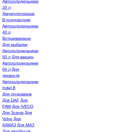
Автохолодильники
20 л
Аккумуляторные
В подлокотник
Автохолодильники
40 л
Встраиваемые
Для рыбалки
Автохолодильники
50 л
Для вакцин
Автохолодильники
60 л
Для
лекарств
Автохолодильники
Indel B
Для грузовиков
Для DAF
Для
FAW
Для IVECO
Для Scania
Для
Volvo
Для
КАМАЗ
Для МАЗ
Для автобусов