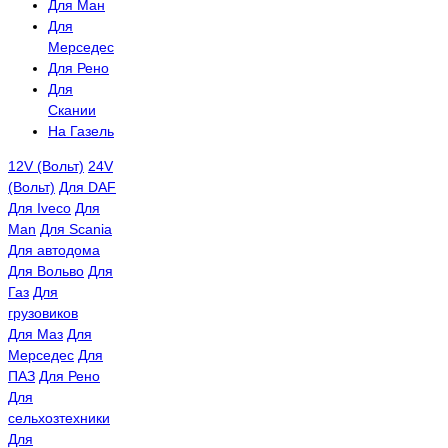
Для Ман
Для
Мерседес
Для Рено
Для
Скании
На Газель
12V (Вольт)
24V
(Вольт)
Для DAF
Для Iveco
Для
Man
Для Scania
Для автодома
Для Вольво
Для
Газ
Для
грузовиков
Для Маз
Для
Мерседес
Для
ПАЗ
Для Рено
Для
сельхозтехники
Для