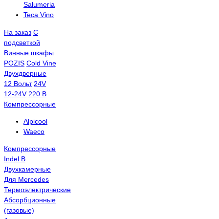
Salumeria
Teca Vino
На заказ
С
подсветкой
Винные шкафы
POZIS
Сold Vine
Двухдверные
12 Вольт
24V
12-24V
220 В
Компрессорные
Alpicool
Waeco
Компрессорные
Indel B
Двухкамерные
Для Mercedes
Термоэлектрические
Абсорбционные
(газовые)