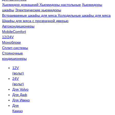
Хьюмидор домашний
Хьюмидоры настольные
Хьюмидоры
шкафы
Электрические хьюмидоры
Встраиваемые шкафы для мяса
Холодильные шкафы для мяса
Шкафы для мяса с прозрачной дверью
Автокондиционеры
MobileComfort
12/24V
Моноблоки
Сплит-системы
Стояночные
кондиционеры
12V
(вольт)
24V
(вольт)
Для Volvo
Для Даф
Для Ивеко
Для
Камаз