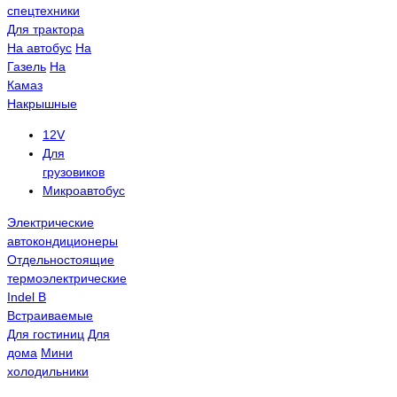
спецтехники
Для трактора
На автобус
На
Газель
На
Камаз
Накрышные
12V
Для
грузовиков
Микроавтобус
Электрические
автокондиционеры
Отдельностоящие
термоэлектрические
Indel B
Встраиваемые
Для гостиниц
Для
дома
Мини
холодильники