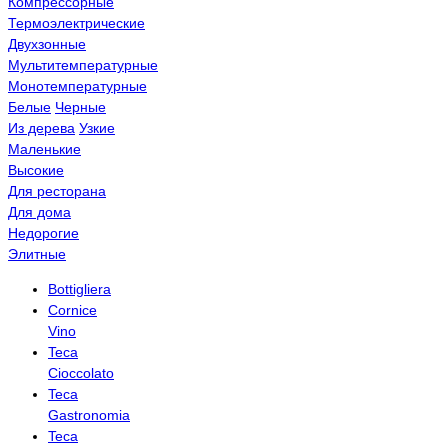
Компрессорные
Термоэлектрические
Двухзонные
Мультитемпературные
Монотемпературные
Белые
Черные
Из дерева
Узкие
Маленькие
Высокие
Для ресторана
Для дома
Недорогие
Элитные
Bottigliera
Cornice
Vino
Teca
Cioccolato
Teca
Gastronomia
Teca