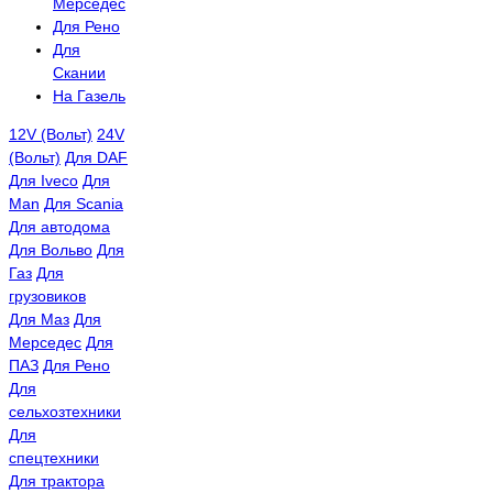
Мерседес
Для Рено
Для
Скании
На Газель
12V (Вольт)
24V
(Вольт)
Для DAF
Для Iveco
Для
Man
Для Scania
Для автодома
Для Вольво
Для
Газ
Для
грузовиков
Для Маз
Для
Мерседес
Для
ПАЗ
Для Рено
Для
сельхозтехники
Для
спецтехники
Для трактора