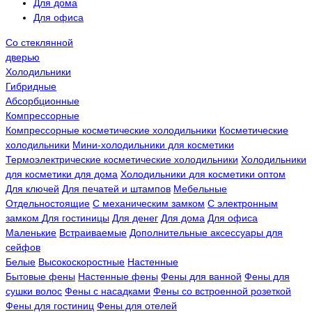
Для дома
Для офиса
Со стеклянной
дверью
Холодильники
Гибридные
Абсорбционные
Компрессорные
Компрессорные косметические холодильники
Косметические
холодильники
Мини-холодильники для косметики
Термоэлектрические косметические холодильники
Холодильники
для косметики для дома
Холодильники для косметики оптом
Для ключей
Для печатей и штампов
Мебельные
Отдельностоящие
С механическим замком
С электронным
замком
Для гостиницы
Для денег
Для дома
Для офиса
Маленькие
Встраиваемые
Дополнительные аксессуары для
сейфов
Белые
Высокоскоростные
Настенные
Бытовые фены
Настенные фены
Фены для ванной
Фены для
сушки волос
Фены с насадками
Фены со встроенной розеткой
Фены для гостиниц
Фены для отелей