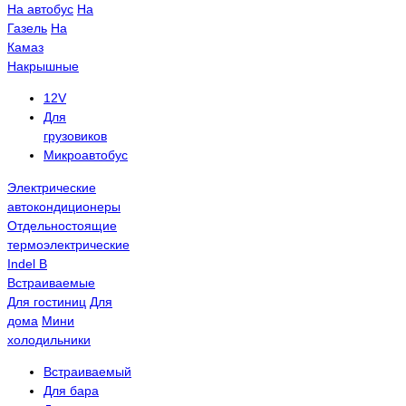
На автобус
На
Газель
На
Камаз
Накрышные
12V
Для
грузовиков
Микроавтобус
Электрические
автокондиционеры
Отдельностоящие
термоэлектрические
Indel B
Встраиваемые
Для гостиниц
Для
дома
Мини
холодильники
Встраиваемый
Для бара