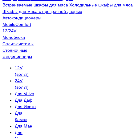
Встраиваемые шкафы для мяса
Холодильные шкафы для мяса
Шкафы для мяса с прозрачной дверью
Автокондиционеры
MobileComfort
12/24V
Моноблоки
Сплит-системы
Стояночные
кондиционеры
12V
(вольт)
24V
(вольт)
Для Volvo
Для Даф
Для Ивеко
Для
Камаз
Для Ман
Для