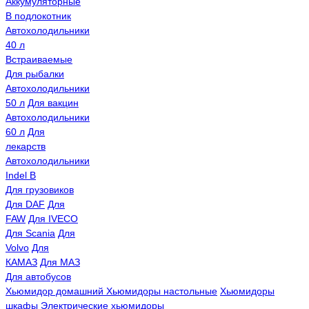
Аккумуляторные
В подлокотник
Автохолодильники
40 л
Встраиваемые
Для рыбалки
Автохолодильники
50 л
Для вакцин
Автохолодильники
60 л
Для
лекарств
Автохолодильники
Indel B
Для грузовиков
Для DAF
Для
FAW
Для IVECO
Для Scania
Для
Volvo
Для
КАМАЗ
Для МАЗ
Для автобусов
Хьюмидор домашний
Хьюмидоры настольные
Хьюмидоры
шкафы
Электрические хьюмидоры