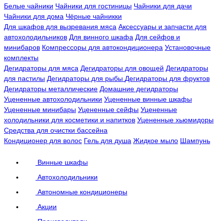
Белые чайники
Чайники для гостиницы
Чайники для дачи
Чайники для дома
Чёрные чайникки
Для шкафов для вызревания мяса
Аксессуары и запчасти для
автохолодильников
Для винного шкафа
Для сейфов и
минибаров
Компрессоры для автокондиционера
Установочные
комплекты
Дегидраторы для мяса
Дегидраторы для овощей
Дегидраторы
для пастилы
Дегидраторы для рыбы
Дегидраторы для фруктов
Дегидраторы металлические
Домашние дегидраторы
Уцененные автохолодильники
Уцененные винные шкафы
Уцененные минибары
Уцененные сейфы
Уцененные
холодильники для косметики и напитков
Уцененные хьюмидоры
Средства для очистки бассейна
Кондиционер для волос
Гель для душа
Жидкое мыло
Шампунь
Винные шкафы
Автохолодильники
Автономные кондиционеры
Акции