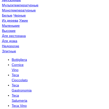
Мультитемпературные
Монотемпературные
Белые
Черные
Из дерева
Узкие
Маленькие
Высокие
Для ресторана
Для дома
Недорогие
Элитные
Bottigliera
Cornice
Vino
Teca
Cioccolato
Teca
Gastronomia
Teca
Salumeria
Teca Vino