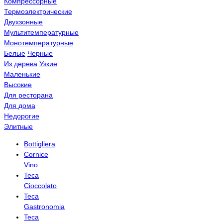
Компрессорные
Термоэлектрические
Двухзонные
Мультитемпературные
Монотемпературные
Белые
Черные
Из дерева
Узкие
Маленькие
Высокие
Для ресторана
Для дома
Недорогие
Элитные
Bottigliera
Cornice
Vino
Teca
Cioccolato
Teca
Gastronomia
Teca