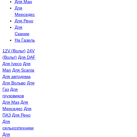
Для Ман
Для
Мерседес
Для Рено
Для
Скании
На Газель
12V (Вольт)
24V
(Вольт)
Для DAF
Для Iveco
Для
Man
Для Scania
Для автодома
Для Вольво
Для
Газ
Для
грузовиков
Для Маз
Для
Мерседес
Для
ПАЗ
Для Рено
Для
сельхозтехники
Для