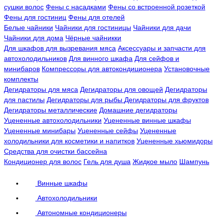
сушки волос
Фены с насадками
Фены со встроенной розеткой
Фены для гостиниц
Фены для отелей
Белые чайники
Чайники для гостиницы
Чайники для дачи
Чайники для дома
Чёрные чайникки
Для шкафов для вызревания мяса
Аксессуары и запчасти для
автохолодильников
Для винного шкафа
Для сейфов и
минибаров
Компрессоры для автокондиционера
Установочные
комплекты
Дегидраторы для мяса
Дегидраторы для овощей
Дегидраторы
для пастилы
Дегидраторы для рыбы
Дегидраторы для фруктов
Дегидраторы металлические
Домашние дегидраторы
Уцененные автохолодильники
Уцененные винные шкафы
Уцененные минибары
Уцененные сейфы
Уцененные
холодильники для косметики и напитков
Уцененные хьюмидоры
Средства для очистки бассейна
Кондиционер для волос
Гель для душа
Жидкое мыло
Шампунь
Винные шкафы
Автохолодильники
Автономные кондиционеры