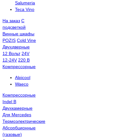
Salumeria
Teca Vino
На заказ
С
подсветкой
Винные шкафы
POZIS
Сold Vine
Двухдверные
12 Вольт
24V
12-24V
220 В
Компрессорные
Alpicool
Waeco
Компрессорные
Indel B
Двухкамерные
Для Mercedes
Термоэлектрические
Абсорбционные
(газовые)