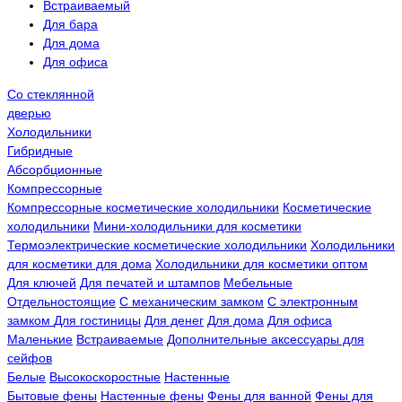
Встраиваемый
Для бара
Для дома
Для офиса
Со стеклянной
дверью
Холодильники
Гибридные
Абсорбционные
Компрессорные
Компрессорные косметические холодильники
Косметические
холодильники
Мини-холодильники для косметики
Термоэлектрические косметические холодильники
Холодильники
для косметики для дома
Холодильники для косметики оптом
Для ключей
Для печатей и штампов
Мебельные
Отдельностоящие
С механическим замком
С электронным
замком
Для гостиницы
Для денег
Для дома
Для офиса
Маленькие
Встраиваемые
Дополнительные аксессуары для
сейфов
Белые
Высокоскоростные
Настенные
Бытовые фены
Настенные фены
Фены для ванной
Фены для