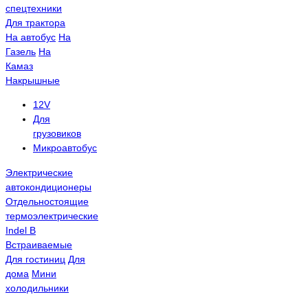
спецтехники
Для трактора
На автобус
На
Газель
На
Камаз
Накрышные
12V
Для
грузовиков
Микроавтобус
Электрические
автокондиционеры
Отдельностоящие
термоэлектрические
Indel B
Встраиваемые
Для гостиниц
Для
дома
Мини
холодильники