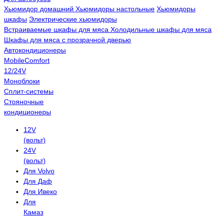
Хьюмидор домашний
Хьюмидоры настольные
Хьюмидоры
шкафы
Электрические хьюмидоры
Встраиваемые шкафы для мяса
Холодильные шкафы для мяса
Шкафы для мяса с прозрачной дверью
Автокондиционеры
MobileComfort
12/24V
Моноблоки
Сплит-системы
Стояночные
кондиционеры
12V
(вольт)
24V
(вольт)
Для Volvo
Для Даф
Для Ивеко
Для
Камаз