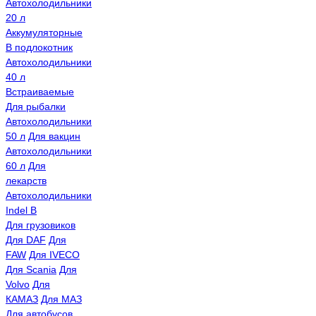
Автохолодильники
20 л
Аккумуляторные
В подлокотник
Автохолодильники
40 л
Встраиваемые
Для рыбалки
Автохолодильники
50 л
Для вакцин
Автохолодильники
60 л
Для
лекарств
Автохолодильники
Indel B
Для грузовиков
Для DAF
Для
FAW
Для IVECO
Для Scania
Для
Volvo
Для
КАМАЗ
Для МАЗ
Для автобусов