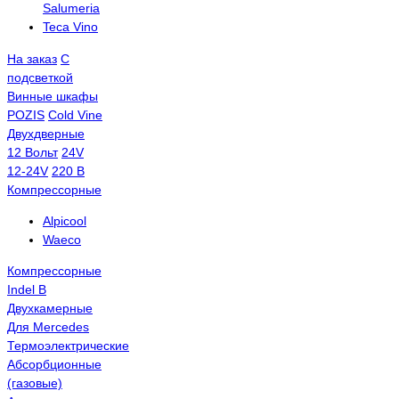
Salumeria
Teca Vino
На заказ
С
подсветкой
Винные шкафы
POZIS
Сold Vine
Двухдверные
12 Вольт
24V
12-24V
220 В
Компрессорные
Alpicool
Waeco
Компрессорные
Indel B
Двухкамерные
Для Mercedes
Термоэлектрические
Абсорбционные
(газовые)