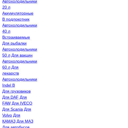
Автохолодильники
20 л
Аккумуляторные
В подлокотник
Автохолодильники
40 л
Встраиваемые
Для рыбалки
Автохолодильники
50 л
Для вакцин
Автохолодильники
60 л
Для
лекарств
Автохолодильники
Indel B
Для грузовиков
Для DAF
Для
FAW
Для IVECO
Для Scania
Для
Volvo
Для
КАМАЗ
Для МАЗ
Для автобусов