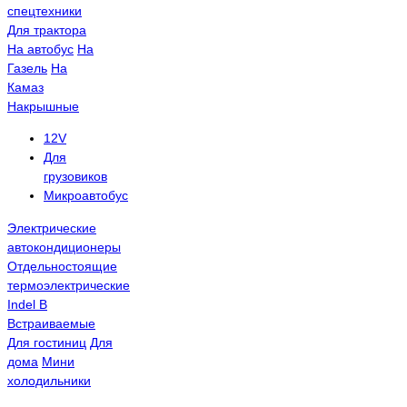
спецтехники
Для трактора
На автобус
На
Газель
На
Камаз
Накрышные
12V
Для
грузовиков
Микроавтобус
Электрические
автокондиционеры
Отдельностоящие
термоэлектрические
Indel B
Встраиваемые
Для гостиниц
Для
дома
Мини
холодильники