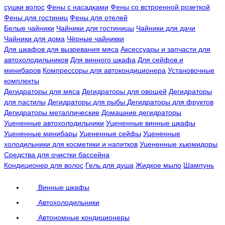
сушки волос
Фены с насадками
Фены со встроенной розеткой
Фены для гостиниц
Фены для отелей
Белые чайники
Чайники для гостиницы
Чайники для дачи
Чайники для дома
Чёрные чайникки
Для шкафов для вызревания мяса
Аксессуары и запчасти для
автохолодильников
Для винного шкафа
Для сейфов и
минибаров
Компрессоры для автокондиционера
Установочные
комплекты
Дегидраторы для мяса
Дегидраторы для овощей
Дегидраторы
для пастилы
Дегидраторы для рыбы
Дегидраторы для фруктов
Дегидраторы металлические
Домашние дегидраторы
Уцененные автохолодильники
Уцененные винные шкафы
Уцененные минибары
Уцененные сейфы
Уцененные
холодильники для косметики и напитков
Уцененные хьюмидоры
Средства для очистки бассейна
Кондиционер для волос
Гель для душа
Жидкое мыло
Шампунь
Винные шкафы
Автохолодильники
Автономные кондиционеры