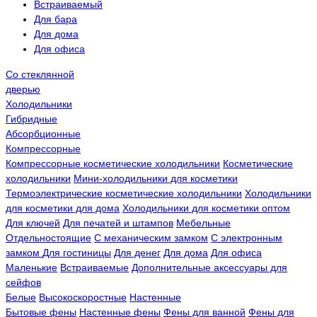
Встраиваемый
Для бара
Для дома
Для офиса
Со стеклянной
дверью
Холодильники
Гибридные
Абсорбционные
Компрессорные
Компрессорные косметические холодильники
Косметические
холодильники
Мини-холодильники для косметики
Термоэлектрические косметические холодильники
Холодильники
для косметики для дома
Холодильники для косметики оптом
Для ключей
Для печатей и штампов
Мебельные
Отдельностоящие
С механическим замком
С электронным
замком
Для гостиницы
Для денег
Для дома
Для офиса
Маленькие
Встраиваемые
Дополнительные аксессуары для
сейфов
Белые
Высокоскоростные
Настенные
Бытовые фены
Настенные фены
Фены для ванной
Фены для