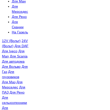
Для Ман
Для
Мерседес
Для Рено
Для
Скании
На Газель
12V (Вольт)
24V
(Вольт)
Для DAF
Для Iveco
Для
Man
Для Scania
Для автодома
Для Вольво
Для
Газ
Для
грузовиков
Для Маз
Для
Мерседес
Для
ПАЗ
Для Рено
Для
сельхозтехники
Для