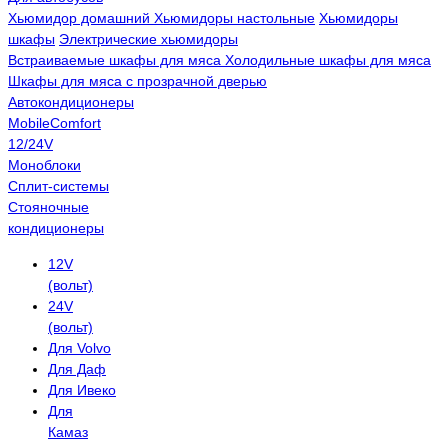
Хьюмидор домашний
Хьюмидоры настольные
Хьюмидоры
шкафы
Электрические хьюмидоры
Встраиваемые шкафы для мяса
Холодильные шкафы для мяса
Шкафы для мяса с прозрачной дверью
Автокондиционеры
MobileComfort
12/24V
Моноблоки
Сплит-системы
Стояночные
кондиционеры
12V
(вольт)
24V
(вольт)
Для Volvo
Для Даф
Для Ивеко
Для
Камаз