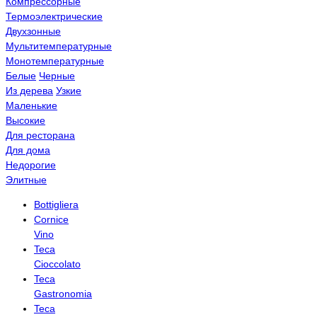
Компрессорные
Термоэлектрические
Двухзонные
Мультитемпературные
Монотемпературные
Белые
Черные
Из дерева
Узкие
Маленькие
Высокие
Для ресторана
Для дома
Недорогие
Элитные
Bottigliera
Cornice
Vino
Teca
Cioccolato
Teca
Gastronomia
Teca