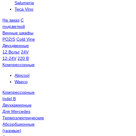
Salumeria
Teca Vino
На заказ
С
подсветкой
Винные шкафы
POZIS
Сold Vine
Двухдверные
12 Вольт
24V
12-24V
220 В
Компрессорные
Alpicool
Waeco
Компрессорные
Indel B
Двухкамерные
Для Mercedes
Термоэлектрические
Абсорбционные
(газовые)