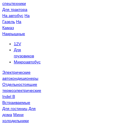
спецтехники
Для трактора
На автобус
На
Газель
На
Камаз
Накрышные
12V
Для
грузовиков
Микроавтобус
Электрические
автокондиционеры
Отдельностоящие
термоэлектрические
Indel B
Встраиваемые
Для гостиниц
Для
дома
Мини
холодильники