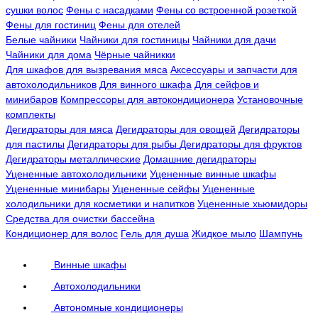
сушки волос
Фены с насадками
Фены со встроенной розеткой
Фены для гостиниц
Фены для отелей
Белые чайники
Чайники для гостиницы
Чайники для дачи
Чайники для дома
Чёрные чайникки
Для шкафов для вызревания мяса
Аксессуары и запчасти для
автохолодильников
Для винного шкафа
Для сейфов и
минибаров
Компрессоры для автокондиционера
Установочные
комплекты
Дегидраторы для мяса
Дегидраторы для овощей
Дегидраторы
для пастилы
Дегидраторы для рыбы
Дегидраторы для фруктов
Дегидраторы металлические
Домашние дегидраторы
Уцененные автохолодильники
Уцененные винные шкафы
Уцененные минибары
Уцененные сейфы
Уцененные
холодильники для косметики и напитков
Уцененные хьюмидоры
Средства для очистки бассейна
Кондиционер для волос
Гель для душа
Жидкое мыло
Шампунь
Винные шкафы
Автохолодильники
Автономные кондиционеры