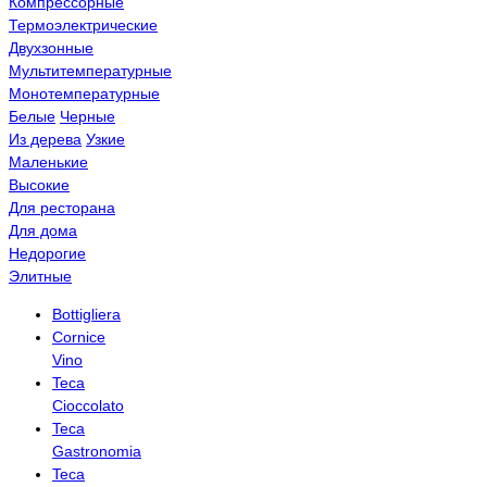
Компрессорные
Термоэлектрические
Двухзонные
Мультитемпературные
Монотемпературные
Белые
Черные
Из дерева
Узкие
Маленькие
Высокие
Для ресторана
Для дома
Недорогие
Элитные
Bottigliera
Cornice
Vino
Teca
Cioccolato
Teca
Gastronomia
Teca