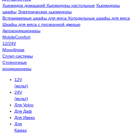
Хьюмидор домашний
Хьюмидоры настольные
Хьюмидоры
шкафы
Электрические хьюмидоры
Встраиваемые шкафы для мяса
Холодильные шкафы для мяса
Шкафы для мяса с прозрачной дверью
Автокондиционеры
MobileComfort
12/24V
Моноблоки
Сплит-системы
Стояночные
кондиционеры
12V
(вольт)
24V
(вольт)
Для Volvo
Для Даф
Для Ивеко
Для
Камаз