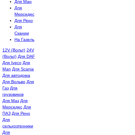
Для Ман
Для
Мерседес
Для Рено
Для
Скании
На Газель
12V (Вольт)
24V
(Вольт)
Для DAF
Для Iveco
Для
Man
Для Scania
Для автодома
Для Вольво
Для
Газ
Для
грузовиков
Для Маз
Для
Мерседес
Для
ПАЗ
Для Рено
Для
сельхозтехники
Для