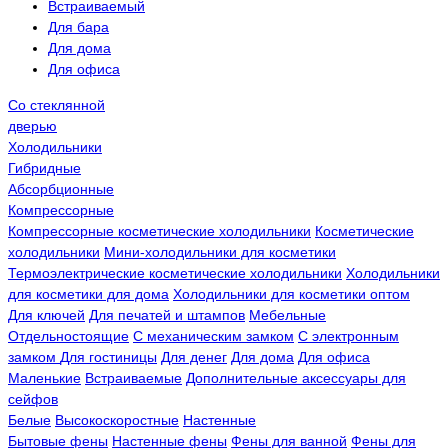
Встраиваемый
Для бара
Для дома
Для офиса
Со стеклянной
дверью
Холодильники
Гибридные
Абсорбционные
Компрессорные
Компрессорные косметические холодильники
Косметические
холодильники
Мини-холодильники для косметики
Термоэлектрические косметические холодильники
Холодильники
для косметики для дома
Холодильники для косметики оптом
Для ключей
Для печатей и штампов
Мебельные
Отдельностоящие
С механическим замком
С электронным
замком
Для гостиницы
Для денег
Для дома
Для офиса
Маленькие
Встраиваемые
Дополнительные аксессуары для
сейфов
Белые
Высокоскоростные
Настенные
Бытовые фены
Настенные фены
Фены для ванной
Фены для