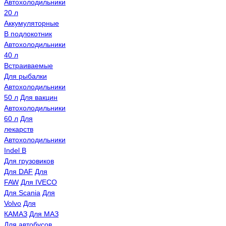
Автохолодильники
20 л
Аккумуляторные
В подлокотник
Автохолодильники
40 л
Встраиваемые
Для рыбалки
Автохолодильники
50 л
Для вакцин
Автохолодильники
60 л
Для
лекарств
Автохолодильники
Indel B
Для грузовиков
Для DAF
Для
FAW
Для IVECO
Для Scania
Для
Volvo
Для
КАМАЗ
Для МАЗ
Для автобусов