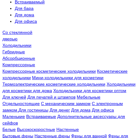
Встраиваемый
Для бара
Для дома
Для офиса
Со стеклянной
дверью
Холодильники
Гибридные
Абсорбционные
Компрессорные
Компрессорные косметические холодильники
Косметические
холодильники
Мини-холодильники для косметики
Термоэлектрические косметические холодильники
Холодильники
для косметики для дома
Холодильники для косметики оптом
Для ключей
Для печатей и штампов
Мебельные
Отдельностоящие
С механическим замком
С электронным
замком
Для гостиницы
Для денег
Для дома
Для офиса
Маленькие
Встраиваемые
Дополнительные аксессуары для
сейфов
Белые
Высокоскоростные
Настенные
Бытовые фены
Настенные фены
Фены для ванной
Фены для