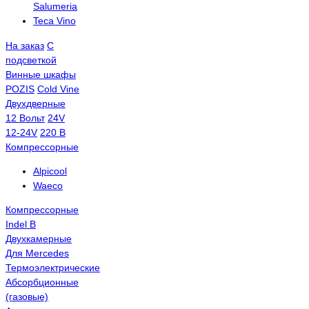
Salumeria
Teca Vino
На заказ
С
подсветкой
Винные шкафы
POZIS
Сold Vine
Двухдверные
12 Вольт
24V
12-24V
220 В
Компрессорные
Alpicool
Waeco
Компрессорные
Indel B
Двухкамерные
Для Mercedes
Термоэлектрические
Абсорбционные
(газовые)