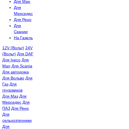
Для Ман
Для
Мерседес
Для Рено
Для
Скании
На Газель
12V (Вольт)
24V
(Вольт)
Для DAF
Для Iveco
Для
Man
Для Scania
Для автодома
Для Вольво
Для
Газ
Для
грузовиков
Для Маз
Для
Мерседес
Для
ПАЗ
Для Рено
Для
сельхозтехники
Для