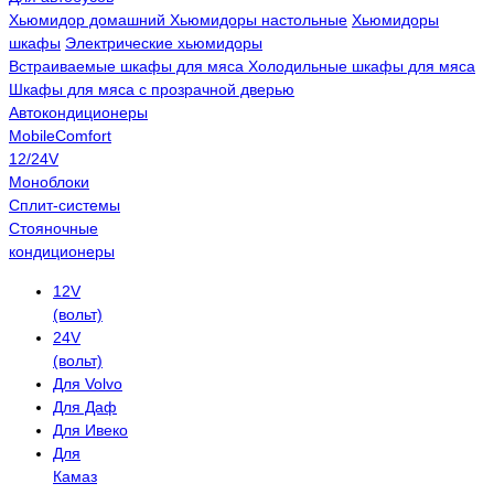
Хьюмидор домашний
Хьюмидоры настольные
Хьюмидоры
шкафы
Электрические хьюмидоры
Встраиваемые шкафы для мяса
Холодильные шкафы для мяса
Шкафы для мяса с прозрачной дверью
Автокондиционеры
MobileComfort
12/24V
Моноблоки
Сплит-системы
Стояночные
кондиционеры
12V
(вольт)
24V
(вольт)
Для Volvo
Для Даф
Для Ивеко
Для
Камаз