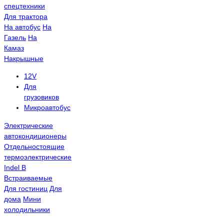
спецтехники
Для трактора
На автобус
На
Газель
На
Камаз
Накрышные
12V
Для
грузовиков
Микроавтобус
Электрические
автокондиционеры
Отдельностоящие
термоэлектрические
Indel B
Встраиваемые
Для гостиниц
Для
дома
Мини
холодильники