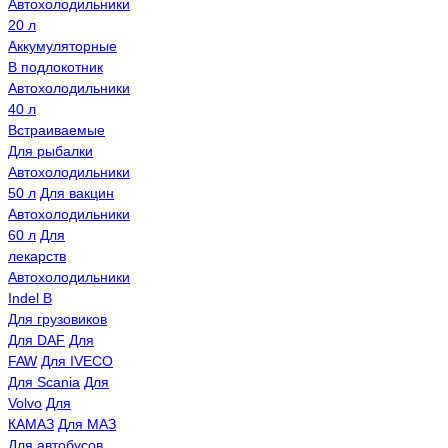
Автохолодильники
20 л
Аккумуляторные
В подлокотник
Автохолодильники
40 л
Встраиваемые
Для рыбалки
Автохолодильники
50 л
Для вакцин
Автохолодильники
60 л
Для
лекарств
Автохолодильники
Indel B
Для грузовиков
Для DAF
Для
FAW
Для IVECO
Для Scania
Для
Volvo
Для
КАМАЗ
Для МАЗ
Для автобусов