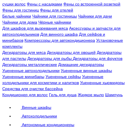
сушки волос
Фены с насадками
Фены со встроенной розеткой
Фены для гостиниц
Фены для отелей
Белые чайники
Чайники для гостиницы
Чайники для дачи
Чайники для дома
Чёрные чайникки
Для шкафов для вызревания мяса
Аксессуары и запчасти для
автохолодильников
Для винного шкафа
Для сейфов и
минибаров
Компрессоры для автокондиционера
Установочные
комплекты
Дегидраторы для мяса
Дегидраторы для овощей
Дегидраторы
для пастилы
Дегидраторы для рыбы
Дегидраторы для фруктов
Дегидраторы металлические
Домашние дегидраторы
Уцененные автохолодильники
Уцененные винные шкафы
Уцененные минибары
Уцененные сейфы
Уцененные
холодильники для косметики и напитков
Уцененные хьюмидоры
Средства для очистки бассейна
Кондиционер для волос
Гель для душа
Жидкое мыло
Шампунь
Винные шкафы
Автохолодильники
Автономные кондиционеры