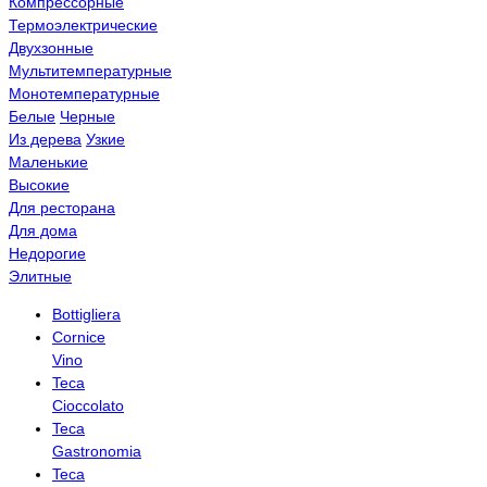
Компрессорные
Термоэлектрические
Двухзонные
Мультитемпературные
Монотемпературные
Белые
Черные
Из дерева
Узкие
Маленькие
Высокие
Для ресторана
Для дома
Недорогие
Элитные
Bottigliera
Cornice
Vino
Teca
Cioccolato
Teca
Gastronomia
Teca