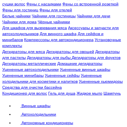
сушки волос
Фены с насадками
Фены со встроенной розеткой
Фены для гостиниц
Фены для отелей
Белые чайники
Чайники для гостиницы
Чайники для дачи
Чайники для дома
Чёрные чайникки
Для шкафов для вызревания мяса
Аксессуары и запчасти для
автохолодильников
Для винного шкафа
Для сейфов и
минибаров
Компрессоры для автокондиционера
Установочные
комплекты
Дегидраторы для мяса
Дегидраторы для овощей
Дегидраторы
для пастилы
Дегидраторы для рыбы
Дегидраторы для фруктов
Дегидраторы металлические
Домашние дегидраторы
Уцененные автохолодильники
Уцененные винные шкафы
Уцененные минибары
Уцененные сейфы
Уцененные
холодильники для косметики и напитков
Уцененные хьюмидоры
Средства для очистки бассейна
Кондиционер для волос
Гель для душа
Жидкое мыло
Шампунь
Винные шкафы
Автохолодильники
Автономные кондиционеры