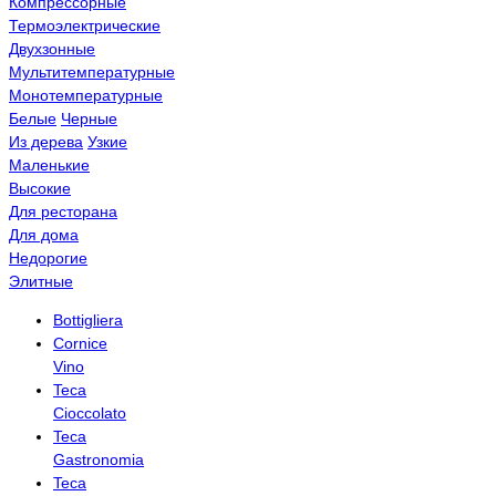
Компрессорные
Термоэлектрические
Двухзонные
Мультитемпературные
Монотемпературные
Белые
Черные
Из дерева
Узкие
Маленькие
Высокие
Для ресторана
Для дома
Недорогие
Элитные
Bottigliera
Cornice
Vino
Teca
Cioccolato
Teca
Gastronomia
Teca