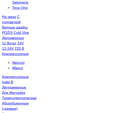
Salumeria
Teca Vino
На заказ
С
подсветкой
Винные шкафы
POZIS
Сold Vine
Двухдверные
12 Вольт
24V
12-24V
220 В
Компрессорные
Alpicool
Waeco
Компрессорные
Indel B
Двухкамерные
Для Mercedes
Термоэлектрические
Абсорбционные
(газовые)