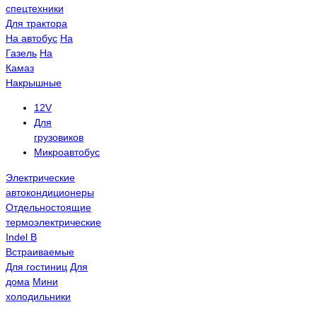
спецтехники
Для трактора
На автобус
На
Газель
На
Камаз
Накрышные
12V
Для
грузовиков
Микроавтобус
Электрические
автокондиционеры
Отдельностоящие
термоэлектрические
Indel B
Встраиваемые
Для гостиниц
Для
дома
Мини
холодильники