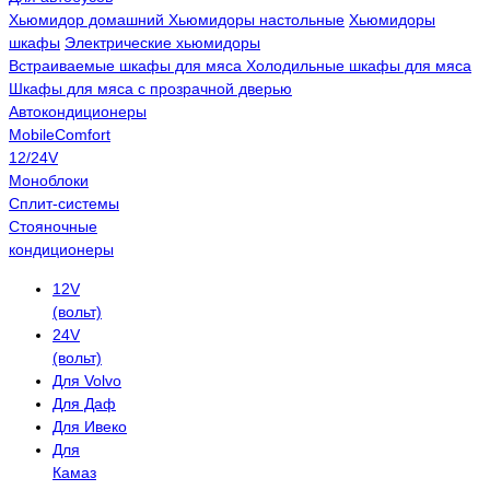
Хьюмидор домашний
Хьюмидоры настольные
Хьюмидоры
шкафы
Электрические хьюмидоры
Встраиваемые шкафы для мяса
Холодильные шкафы для мяса
Шкафы для мяса с прозрачной дверью
Автокондиционеры
MobileComfort
12/24V
Моноблоки
Сплит-системы
Стояночные
кондиционеры
12V
(вольт)
24V
(вольт)
Для Volvo
Для Даф
Для Ивеко
Для
Камаз