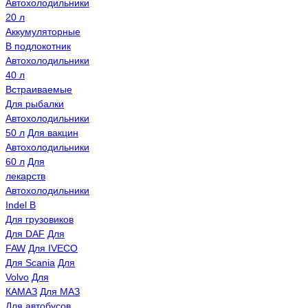
Автохолодильники
20 л
Аккумуляторные
В подлокотник
Автохолодильники
40 л
Встраиваемые
Для рыбалки
Автохолодильники
50 л
Для вакцин
Автохолодильники
60 л
Для
лекарств
Автохолодильники
Indel B
Для грузовиков
Для DAF
Для
FAW
Для IVECO
Для Scania
Для
Volvo
Для
КАМАЗ
Для МАЗ
Для автобусов