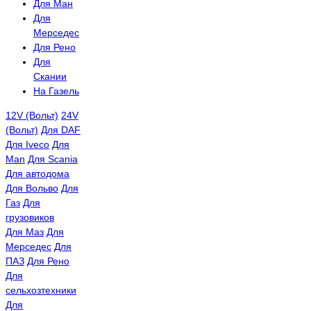
Для Ман
Для
Мерседес
Для Рено
Для
Скании
На Газель
12V (Вольт)
24V
(Вольт)
Для DAF
Для Iveco
Для
Man
Для Scania
Для автодома
Для Вольво
Для
Газ
Для
грузовиков
Для Маз
Для
Мерседес
Для
ПАЗ
Для Рено
Для
сельхозтехники
Для