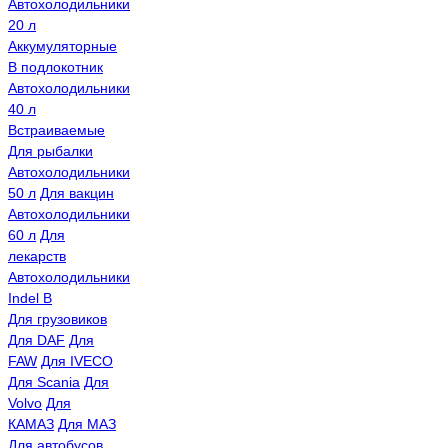
Автохолодильники
20 л
Аккумуляторные
В подлокотник
Автохолодильники
40 л
Встраиваемые
Для рыбалки
Автохолодильники
50 л
Для вакцин
Автохолодильники
60 л
Для
лекарств
Автохолодильники
Indel B
Для грузовиков
Для DAF
Для
FAW
Для IVECO
Для Scania
Для
Volvo
Для
КАМАЗ
Для МАЗ
Для автобусов