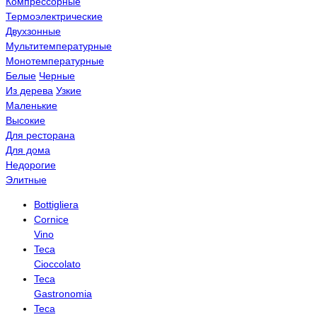
Компрессорные
Термоэлектрические
Двухзонные
Мультитемпературные
Монотемпературные
Белые
Черные
Из дерева
Узкие
Маленькие
Высокие
Для ресторана
Для дома
Недорогие
Элитные
Bottigliera
Cornice
Vino
Teca
Cioccolato
Teca
Gastronomia
Teca