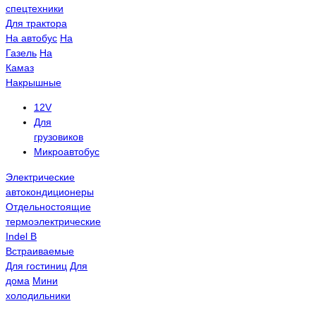
спецтехники
Для трактора
На автобус
На
Газель
На
Камаз
Накрышные
12V
Для
грузовиков
Микроавтобус
Электрические
автокондиционеры
Отдельностоящие
термоэлектрические
Indel B
Встраиваемые
Для гостиниц
Для
дома
Мини
холодильники