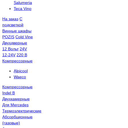
Salumeria
Teca Vino
На заказ
С
подсветкой
Винные шкафы
POZIS
Сold Vine
Двухдверные
12 Вольт
24V
12-24V
220 В
Компрессорные
Alpicool
Waeco
Компрессорные
Indel B
Двухкамерные
Для Mercedes
Термоэлектрические
Абсорбционные
(газовые)