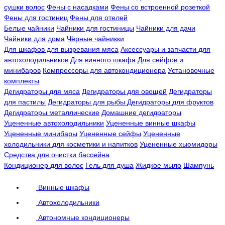
сушки волос
Фены с насадками
Фены со встроенной розеткой
Фены для гостиниц
Фены для отелей
Белые чайники
Чайники для гостиницы
Чайники для дачи
Чайники для дома
Чёрные чайникки
Для шкафов для вызревания мяса
Аксессуары и запчасти для
автохолодильников
Для винного шкафа
Для сейфов и
минибаров
Компрессоры для автокондиционера
Установочные
комплекты
Дегидраторы для мяса
Дегидраторы для овощей
Дегидраторы
для пастилы
Дегидраторы для рыбы
Дегидраторы для фруктов
Дегидраторы металлические
Домашние дегидраторы
Уцененные автохолодильники
Уцененные винные шкафы
Уцененные минибары
Уцененные сейфы
Уцененные
холодильники для косметики и напитков
Уцененные хьюмидоры
Средства для очистки бассейна
Кондиционер для волос
Гель для душа
Жидкое мыло
Шампунь
Винные шкафы
Автохолодильники
Автономные кондиционеры