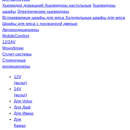
Хьюмидор домашний
Хьюмидоры настольные
Хьюмидоры
шкафы
Электрические хьюмидоры
Встраиваемые шкафы для мяса
Холодильные шкафы для мяса
Шкафы для мяса с прозрачной дверью
Автокондиционеры
MobileComfort
12/24V
Моноблоки
Сплит-системы
Стояночные
кондиционеры
12V
(вольт)
24V
(вольт)
Для Volvo
Для Даф
Для Ивеко
Для
Камаз