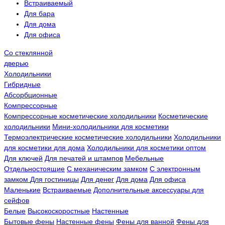
Встраиваемый
Для бара
Для дома
Для офиса
Со стеклянной
дверью
Холодильники
Гибридные
Абсорбционные
Компрессорные
Компрессорные косметические холодильники
Косметические
холодильники
Мини-холодильники для косметики
Термоэлектрические косметические холодильники
Холодильники
для косметики для дома
Холодильники для косметики оптом
Для ключей
Для печатей и штампов
Мебельные
Отдельностоящие
С механическим замком
С электронным
замком
Для гостиницы
Для денег
Для дома
Для офиса
Маленькие
Встраиваемые
Дополнительные аксессуары для
сейфов
Белые
Высокоскоростные
Настенные
Бытовые фены
Настенные фены
Фены для ванной
Фены для