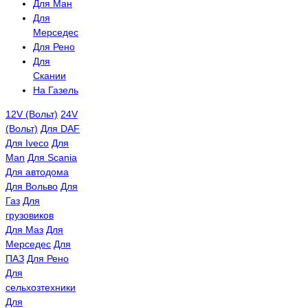
Для Ман
Для
Мерседес
Для Рено
Для
Скании
На Газель
12V (Вольт)
24V
(Вольт)
Для DAF
Для Iveco
Для
Man
Для Scania
Для автодома
Для Вольво
Для
Газ
Для
грузовиков
Для Маз
Для
Мерседес
Для
ПАЗ
Для Рено
Для
сельхозтехники
Для