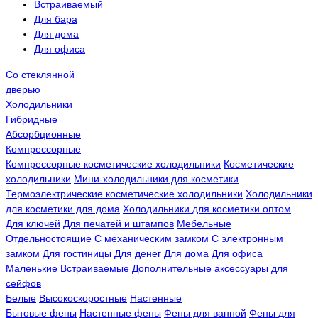
Встраиваемый
Для бара
Для дома
Для офиса
Со стеклянной
дверью
Холодильники
Гибридные
Абсорбционные
Компрессорные
Компрессорные косметические холодильники
Косметические
холодильники
Мини-холодильники для косметики
Термоэлектрические косметические холодильники
Холодильники
для косметики для дома
Холодильники для косметики оптом
Для ключей
Для печатей и штампов
Мебельные
Отдельностоящие
С механическим замком
С электронным
замком
Для гостиницы
Для денег
Для дома
Для офиса
Маленькие
Встраиваемые
Дополнительные аксессуары для
сейфов
Белые
Высокоскоростные
Настенные
Бытовые фены
Настенные фены
Фены для ванной
Фены для