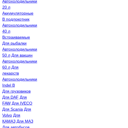
Автохолодильники
20 л
Аккумуляторные
В подлокотник
Автохолодильники
40 л
Встраиваемые
Для рыбалки
Автохолодильники
50 л
Для вакцин
Автохолодильники
60 л
Для
лекарств
Автохолодильники
Indel B
Для грузовиков
Для DAF
Для
FAW
Для IVECO
Для Scania
Для
Volvo
Для
КАМАЗ
Для МАЗ
Для автобусов