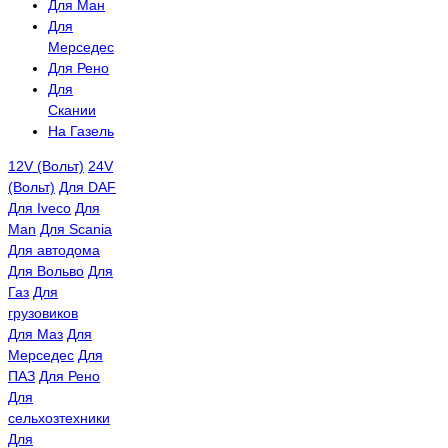
Для Ман
Для
Мерседес
Для Рено
Для
Скании
На Газель
12V (Вольт)
24V
(Вольт)
Для DAF
Для Iveco
Для
Man
Для Scania
Для автодома
Для Вольво
Для
Газ
Для
грузовиков
Для Маз
Для
Мерседес
Для
ПАЗ
Для Рено
Для
сельхозтехники
Для