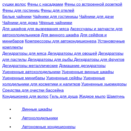
сушки волос
Фены с насадками
Фены со встроенной розеткой
Фены для гостиниц
Фены для отелей
Белые чайники
Чайники для гостиницы
Чайники для дачи
Чайники для дома
Чёрные чайникки
Для шкафов для вызревания мяса
Аксессуары и запчасти для
автохолодильников
Для винного шкафа
Для сейфов и
минибаров
Компрессоры для автокондиционера
Установочные
комплекты
Дегидраторы для мяса
Дегидраторы для овощей
Дегидраторы
для пастилы
Дегидраторы для рыбы
Дегидраторы для фруктов
Дегидраторы металлические
Домашние дегидраторы
Уцененные автохолодильники
Уцененные винные шкафы
Уцененные минибары
Уцененные сейфы
Уцененные
холодильники для косметики и напитков
Уцененные хьюмидоры
Средства для очистки бассейна
Кондиционер для волос
Гель для душа
Жидкое мыло
Шампунь
Винные шкафы
Автохолодильники
Автономные кондиционеры