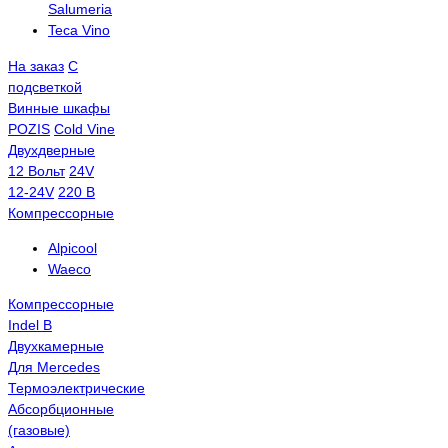
Salumeria
Teca Vino
На заказ
С
подсветкой
Винные шкафы
POZIS
Сold Vine
Двухдверные
12 Вольт
24V
12-24V
220 В
Компрессорные
Alpicool
Waeco
Компрессорные
Indel B
Двухкамерные
Для Mercedes
Термоэлектрические
Абсорбционные
(газовые)