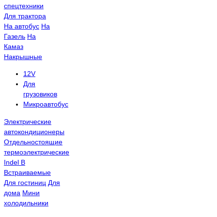
спецтехники
Для трактора
На автобус
На
Газель
На
Камаз
Накрышные
12V
Для
грузовиков
Микроавтобус
Электрические
автокондиционеры
Отдельностоящие
термоэлектрические
Indel B
Встраиваемые
Для гостиниц
Для
дома
Мини
холодильники