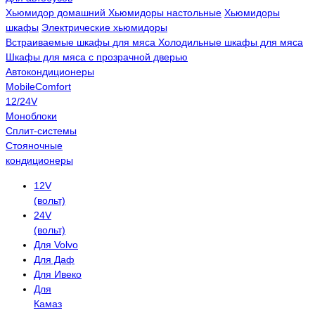
Хьюмидор домашний
Хьюмидоры настольные
Хьюмидоры
шкафы
Электрические хьюмидоры
Встраиваемые шкафы для мяса
Холодильные шкафы для мяса
Шкафы для мяса с прозрачной дверью
Автокондиционеры
MobileComfort
12/24V
Моноблоки
Сплит-системы
Стояночные
кондиционеры
12V
(вольт)
24V
(вольт)
Для Volvo
Для Даф
Для Ивеко
Для
Камаз