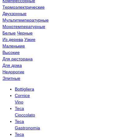
Компрессорные
Термоэлектрические
Двухзонные
Мультитемпературные
Монотемпературные
Белые
Черные
Из дерева
Узкие
Маленькие
Высокие
Для ресторана
Для дома
Недорогие
Элитные
Bottigliera
Cornice
Vino
Teca
Cioccolato
Teca
Gastronomia
Teca