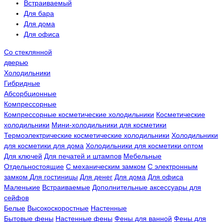
Встраиваемый
Для бара
Для дома
Для офиса
Со стеклянной
дверью
Холодильники
Гибридные
Абсорбционные
Компрессорные
Компрессорные косметические холодильники
Косметические
холодильники
Мини-холодильники для косметики
Термоэлектрические косметические холодильники
Холодильники
для косметики для дома
Холодильники для косметики оптом
Для ключей
Для печатей и штампов
Мебельные
Отдельностоящие
С механическим замком
С электронным
замком
Для гостиницы
Для денег
Для дома
Для офиса
Маленькие
Встраиваемые
Дополнительные аксессуары для
сейфов
Белые
Высокоскоростные
Настенные
Бытовые фены
Настенные фены
Фены для ванной
Фены для