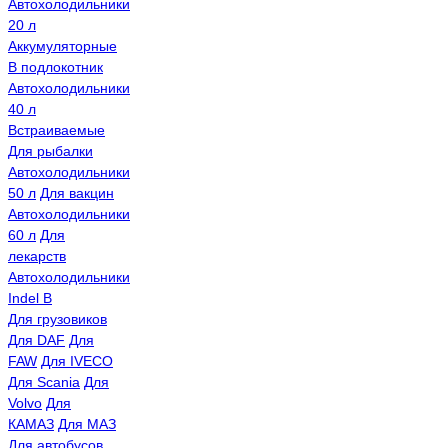
Автохолодильники
20 л
Аккумуляторные
В подлокотник
Автохолодильники
40 л
Встраиваемые
Для рыбалки
Автохолодильники
50 л
Для вакцин
Автохолодильники
60 л
Для
лекарств
Автохолодильники
Indel B
Для грузовиков
Для DAF
Для
FAW
Для IVECO
Для Scania
Для
Volvo
Для
КАМАЗ
Для МАЗ
Для автобусов