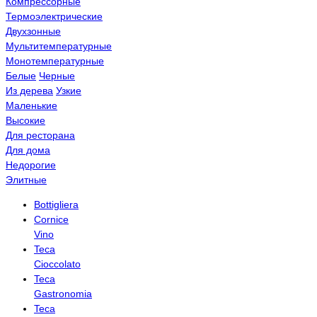
Компрессорные
Термоэлектрические
Двухзонные
Мультитемпературные
Монотемпературные
Белые
Черные
Из дерева
Узкие
Маленькие
Высокие
Для ресторана
Для дома
Недорогие
Элитные
Bottigliera
Cornice
Vino
Teca
Cioccolato
Teca
Gastronomia
Teca