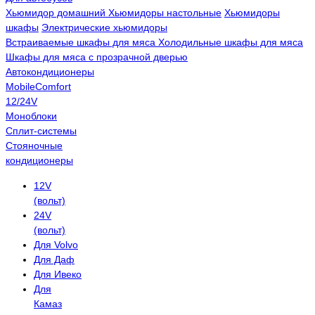
Хьюмидор домашний
Хьюмидоры настольные
Хьюмидоры
шкафы
Электрические хьюмидоры
Встраиваемые шкафы для мяса
Холодильные шкафы для мяса
Шкафы для мяса с прозрачной дверью
Автокондиционеры
MobileComfort
12/24V
Моноблоки
Сплит-системы
Стояночные
кондиционеры
12V
(вольт)
24V
(вольт)
Для Volvo
Для Даф
Для Ивеко
Для
Камаз