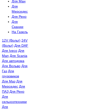
Для Ман
Для
Мерседес
Для Рено
Для
Скании
На Газель
12V (Вольт)
24V
(Вольт)
Для DAF
Для Iveco
Для
Man
Для Scania
Для автодома
Для Вольво
Для
Газ
Для
грузовиков
Для Маз
Для
Мерседес
Для
ПАЗ
Для Рено
Для
сельхозтехники
Для