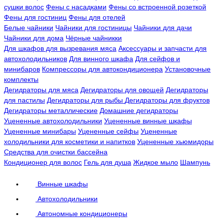
сушки волос
Фены с насадками
Фены со встроенной розеткой
Фены для гостиниц
Фены для отелей
Белые чайники
Чайники для гостиницы
Чайники для дачи
Чайники для дома
Чёрные чайникки
Для шкафов для вызревания мяса
Аксессуары и запчасти для
автохолодильников
Для винного шкафа
Для сейфов и
минибаров
Компрессоры для автокондиционера
Установочные
комплекты
Дегидраторы для мяса
Дегидраторы для овощей
Дегидраторы
для пастилы
Дегидраторы для рыбы
Дегидраторы для фруктов
Дегидраторы металлические
Домашние дегидраторы
Уцененные автохолодильники
Уцененные винные шкафы
Уцененные минибары
Уцененные сейфы
Уцененные
холодильники для косметики и напитков
Уцененные хьюмидоры
Средства для очистки бассейна
Кондиционер для волос
Гель для душа
Жидкое мыло
Шампунь
Винные шкафы
Автохолодильники
Автономные кондиционеры