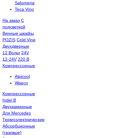
Salumeria
Teca Vino
На заказ
С
подсветкой
Винные шкафы
POZIS
Сold Vine
Двухдверные
12 Вольт
24V
12-24V
220 В
Компрессорные
Alpicool
Waeco
Компрессорные
Indel B
Двухкамерные
Для Mercedes
Термоэлектрические
Абсорбционные
(газовые)