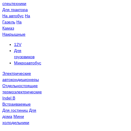
спецтехники
Для трактора
На автобус
На
Газель
На
Камаз
Накрышные
12V
Для
грузовиков
Микроавтобус
Электрические
автокондиционеры
Отдельностоящие
термоэлектрические
Indel B
Встраиваемые
Для гостиниц
Для
дома
Мини
холодильники