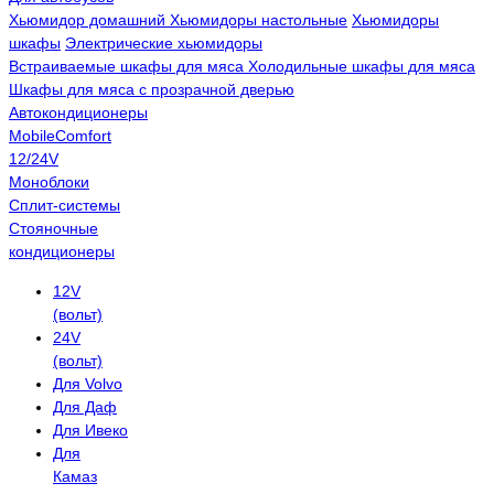
Хьюмидор домашний
Хьюмидоры настольные
Хьюмидоры
шкафы
Электрические хьюмидоры
Встраиваемые шкафы для мяса
Холодильные шкафы для мяса
Шкафы для мяса с прозрачной дверью
Автокондиционеры
MobileComfort
12/24V
Моноблоки
Сплит-системы
Стояночные
кондиционеры
12V
(вольт)
24V
(вольт)
Для Volvo
Для Даф
Для Ивеко
Для
Камаз