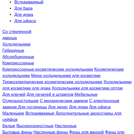
Встраиваемый
Для бара
Для дома
Для офиса
Со стеклянной
дверью
Холодильники
Гибридные
Абсорбционные
Компрессорные
Компрессорные косметические холодильники
Косметические
холодильники
Мини-холодильники для косметики
Термоэлектрические косметические холодильники
Холодильники
для косметики для дома
Холодильники для косметики оптом
Для ключей
Для печатей и штампов
Мебельные
Отдельностоящие
С механическим замком
С электронным
замком
Для гостиницы
Для денег
Для дома
Для офиса
Маленькие
Встраиваемые
Дополнительные аксессуары для
сейфов
Белые
Высокоскоростные
Настенные
Бытовые фены
Настенные фены
Фены для ванной
Фены для