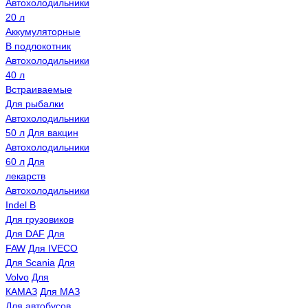
Автохолодильники
20 л
Аккумуляторные
В подлокотник
Автохолодильники
40 л
Встраиваемые
Для рыбалки
Автохолодильники
50 л
Для вакцин
Автохолодильники
60 л
Для
лекарств
Автохолодильники
Indel B
Для грузовиков
Для DAF
Для
FAW
Для IVECO
Для Scania
Для
Volvo
Для
КАМАЗ
Для МАЗ
Для автобусов