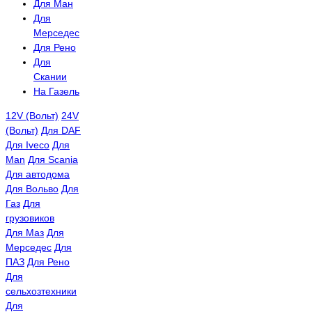
Для Ман
Для
Мерседес
Для Рено
Для
Скании
На Газель
12V (Вольт)
24V
(Вольт)
Для DAF
Для Iveco
Для
Man
Для Scania
Для автодома
Для Вольво
Для
Газ
Для
грузовиков
Для Маз
Для
Мерседес
Для
ПАЗ
Для Рено
Для
сельхозтехники
Для