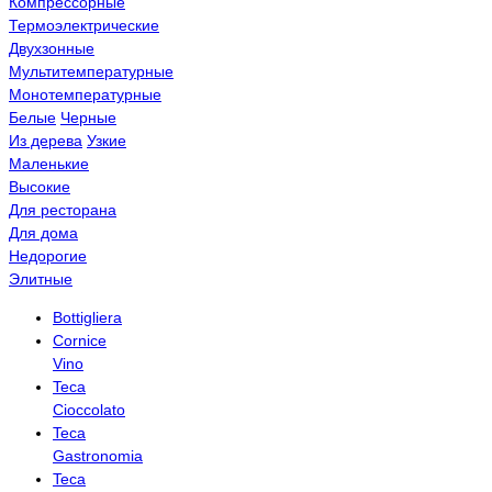
Компрессорные
Термоэлектрические
Двухзонные
Мультитемпературные
Монотемпературные
Белые
Черные
Из дерева
Узкие
Маленькие
Высокие
Для ресторана
Для дома
Недорогие
Элитные
Bottigliera
Cornice
Vino
Teca
Cioccolato
Teca
Gastronomia
Teca