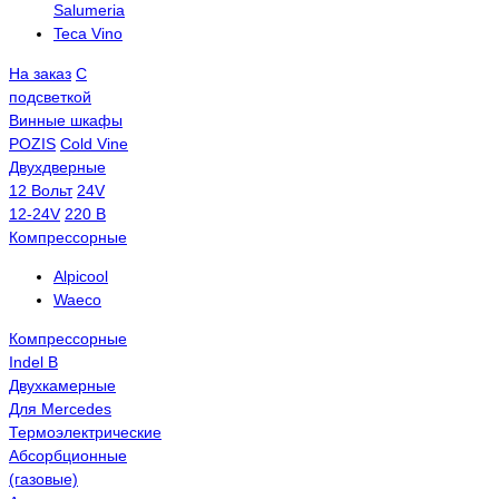
Salumeria
Teca Vino
На заказ
С
подсветкой
Винные шкафы
POZIS
Сold Vine
Двухдверные
12 Вольт
24V
12-24V
220 В
Компрессорные
Alpicool
Waeco
Компрессорные
Indel B
Двухкамерные
Для Mercedes
Термоэлектрические
Абсорбционные
(газовые)