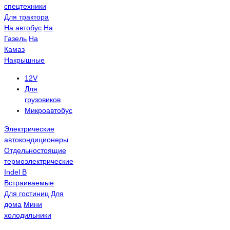
спецтехники
Для трактора
На автобус
На
Газель
На
Камаз
Накрышные
12V
Для
грузовиков
Микроавтобус
Электрические
автокондиционеры
Отдельностоящие
термоэлектрические
Indel B
Встраиваемые
Для гостиниц
Для
дома
Мини
холодильники