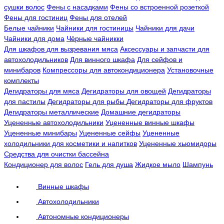
сушки волос
Фены с насадками
Фены со встроенной розеткой
Фены для гостиниц
Фены для отелей
Белые чайники
Чайники для гостиницы
Чайники для дачи
Чайники для дома
Чёрные чайникки
Для шкафов для вызревания мяса
Аксессуары и запчасти для
автохолодильников
Для винного шкафа
Для сейфов и
минибаров
Компрессоры для автокондиционера
Установочные
комплекты
Дегидраторы для мяса
Дегидраторы для овощей
Дегидраторы
для пастилы
Дегидраторы для рыбы
Дегидраторы для фруктов
Дегидраторы металлические
Домашние дегидраторы
Уцененные автохолодильники
Уцененные винные шкафы
Уцененные минибары
Уцененные сейфы
Уцененные
холодильники для косметики и напитков
Уцененные хьюмидоры
Средства для очистки бассейна
Кондиционер для волос
Гель для душа
Жидкое мыло
Шампунь
Винные шкафы
Автохолодильники
Автономные кондиционеры