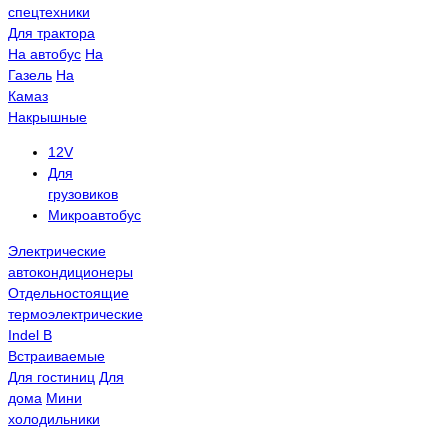
спецтехники
Для трактора
На автобус
На
Газель
На
Камаз
Накрышные
12V
Для
грузовиков
Микроавтобус
Электрические
автокондиционеры
Отдельностоящие
термоэлектрические
Indel B
Встраиваемые
Для гостиниц
Для
дома
Мини
холодильники