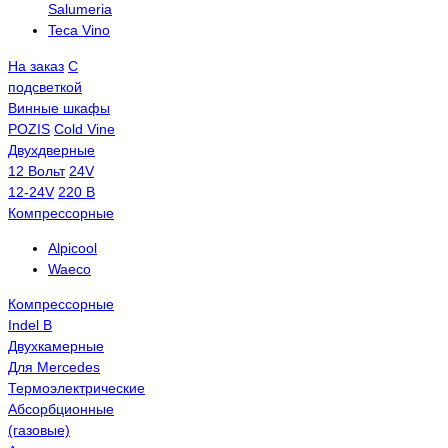
Salumeria
Teca Vino
На заказ
С
подсветкой
Винные шкафы
POZIS
Сold Vine
Двухдверные
12 Вольт
24V
12-24V
220 В
Компрессорные
Alpicool
Waeco
Компрессорные
Indel B
Двухкамерные
Для Mercedes
Термоэлектрические
Абсорбционные
(газовые)