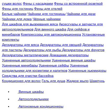
сушки волос
Фены с насадками
Фены со встроенной розеткой
Фены для гостиниц
Фены для отелей
Белые чайники
Чайники для гостиницы
Чайники для дачи
Чайники для дома
Чёрные чайникки
Для шкафов для вызревания мяса
Аксессуары и запчасти для
автохолодильников
Для винного шкафа
Для сейфов и
минибаров
Компрессоры для автокондиционера
Установочные
комплекты
Дегидраторы для мяса
Дегидраторы для овощей
Дегидраторы
для пастилы
Дегидраторы для рыбы
Дегидраторы для фруктов
Дегидраторы металлические
Домашние дегидраторы
Уцененные автохолодильники
Уцененные винные шкафы
Уцененные минибары
Уцененные сейфы
Уцененные
холодильники для косметики и напитков
Уцененные хьюмидоры
Средства для очистки бассейна
Кондиционер для волос
Гель для душа
Жидкое мыло
Шампунь
Винные шкафы
Автохолодильники
Автономные кондиционеры