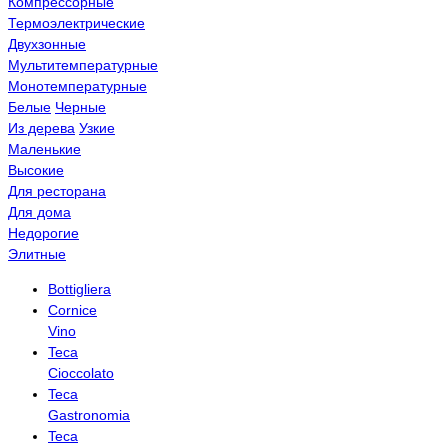
Компрессорные
Термоэлектрические
Двухзонные
Мультитемпературные
Монотемпературные
Белые
Черные
Из дерева
Узкие
Маленькие
Высокие
Для ресторана
Для дома
Недорогие
Элитные
Bottigliera
Cornice
Vino
Teca
Cioccolato
Teca
Gastronomia
Teca