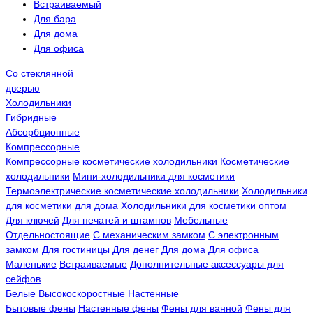
Встраиваемый
Для бара
Для дома
Для офиса
Со стеклянной
дверью
Холодильники
Гибридные
Абсорбционные
Компрессорные
Компрессорные косметические холодильники
Косметические
холодильники
Мини-холодильники для косметики
Термоэлектрические косметические холодильники
Холодильники
для косметики для дома
Холодильники для косметики оптом
Для ключей
Для печатей и штампов
Мебельные
Отдельностоящие
С механическим замком
С электронным
замком
Для гостиницы
Для денег
Для дома
Для офиса
Маленькие
Встраиваемые
Дополнительные аксессуары для
сейфов
Белые
Высокоскоростные
Настенные
Бытовые фены
Настенные фены
Фены для ванной
Фены для