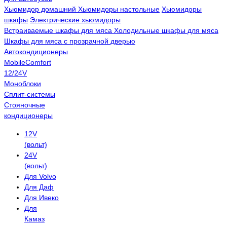
Хьюмидор домашний
Хьюмидоры настольные
Хьюмидоры
шкафы
Электрические хьюмидоры
Встраиваемые шкафы для мяса
Холодильные шкафы для мяса
Шкафы для мяса с прозрачной дверью
Автокондиционеры
MobileComfort
12/24V
Моноблоки
Сплит-системы
Стояночные
кондиционеры
12V
(вольт)
24V
(вольт)
Для Volvo
Для Даф
Для Ивеко
Для
Камаз