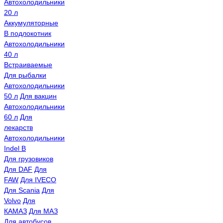
Автохолодильники
20 л
Аккумуляторные
В подлокотник
Автохолодильники
40 л
Встраиваемые
Для рыбалки
Автохолодильники
50 л
Для вакцин
Автохолодильники
60 л
Для
лекарств
Автохолодильники
Indel B
Для грузовиков
Для DAF
Для
FAW
Для IVECO
Для Scania
Для
Volvo
Для
КАМАЗ
Для МАЗ
Для автобусов