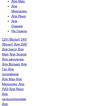
Для Ман
Для
Мерседес
Для Рено
Для
Скании
На Газель
12V (Вольт)
24V
(Вольт)
Для DAF
Для Iveco
Для
Man
Для Scania
Для автодома
Для Вольво
Для
Газ
Для
грузовиков
Для Маз
Для
Мерседес
Для
ПАЗ
Для Рено
Для
сельхозтехники
Для