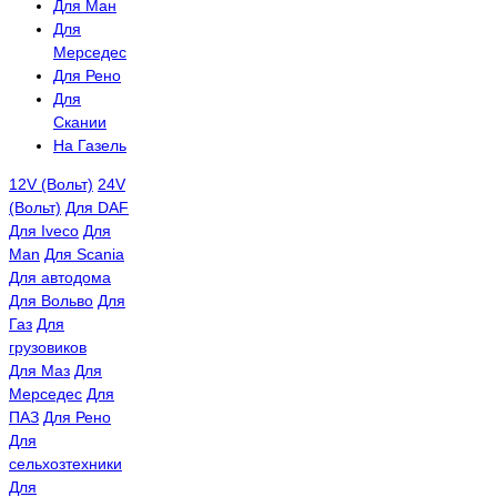
Для Ман
Для
Мерседес
Для Рено
Для
Скании
На Газель
12V (Вольт)
24V
(Вольт)
Для DAF
Для Iveco
Для
Man
Для Scania
Для автодома
Для Вольво
Для
Газ
Для
грузовиков
Для Маз
Для
Мерседес
Для
ПАЗ
Для Рено
Для
сельхозтехники
Для