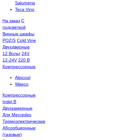
Salumeria
Teca Vino
На заказ
С
подсветкой
Винные шкафы
POZIS
Сold Vine
Двухдверные
12 Вольт
24V
12-24V
220 В
Компрессорные
Alpicool
Waeco
Компрессорные
Indel B
Двухкамерные
Для Mercedes
Термоэлектрические
Абсорбционные
(газовые)