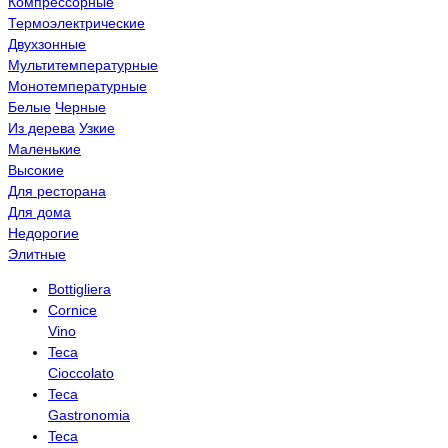
Компрессорные
Термоэлектрические
Двухзонные
Мультитемпературные
Монотемпературные
Белые
Черные
Из дерева
Узкие
Маленькие
Высокие
Для ресторана
Для дома
Недорогие
Элитные
Bottigliera
Cornice
Vino
Teca
Cioccolato
Teca
Gastronomia
Teca