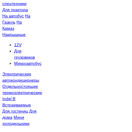
спецтехники
Для трактора
На автобус
На
Газель
На
Камаз
Накрышные
12V
Для
грузовиков
Микроавтобус
Электрические
автокондиционеры
Отдельностоящие
термоэлектрические
Indel B
Встраиваемые
Для гостиниц
Для
дома
Мини
холодильники