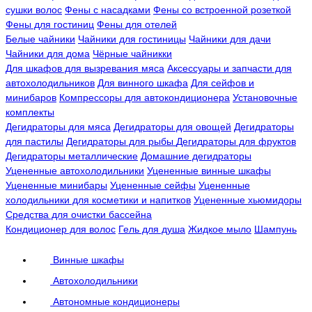
сушки волос
Фены с насадками
Фены со встроенной розеткой
Фены для гостиниц
Фены для отелей
Белые чайники
Чайники для гостиницы
Чайники для дачи
Чайники для дома
Чёрные чайникки
Для шкафов для вызревания мяса
Аксессуары и запчасти для
автохолодильников
Для винного шкафа
Для сейфов и
минибаров
Компрессоры для автокондиционера
Установочные
комплекты
Дегидраторы для мяса
Дегидраторы для овощей
Дегидраторы
для пастилы
Дегидраторы для рыбы
Дегидраторы для фруктов
Дегидраторы металлические
Домашние дегидраторы
Уцененные автохолодильники
Уцененные винные шкафы
Уцененные минибары
Уцененные сейфы
Уцененные
холодильники для косметики и напитков
Уцененные хьюмидоры
Средства для очистки бассейна
Кондиционер для волос
Гель для душа
Жидкое мыло
Шампунь
Винные шкафы
Автохолодильники
Автономные кондиционеры