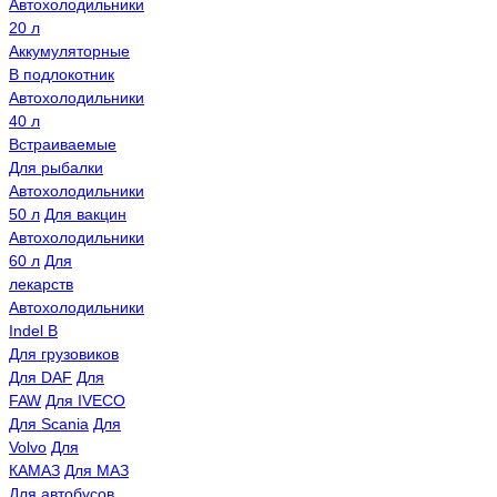
Автохолодильники
20 л
Аккумуляторные
В подлокотник
Автохолодильники
40 л
Встраиваемые
Для рыбалки
Автохолодильники
50 л
Для вакцин
Автохолодильники
60 л
Для
лекарств
Автохолодильники
Indel B
Для грузовиков
Для DAF
Для
FAW
Для IVECO
Для Scania
Для
Volvo
Для
КАМАЗ
Для МАЗ
Для автобусов