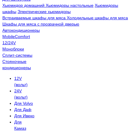
Хьюмидор домашний
Хьюмидоры настольные
Хьюмидоры
шкафы
Электрические хьюмидоры
Встраиваемые шкафы для мяса
Холодильные шкафы для мяса
Шкафы для мяса с прозрачной дверью
Автокондиционеры
MobileComfort
12/24V
Моноблоки
Сплит-системы
Стояночные
кондиционеры
12V
(вольт)
24V
(вольт)
Для Volvo
Для Даф
Для Ивеко
Для
Камаз