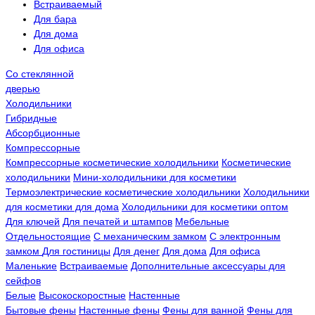
Встраиваемый
Для бара
Для дома
Для офиса
Со стеклянной
дверью
Холодильники
Гибридные
Абсорбционные
Компрессорные
Компрессорные косметические холодильники
Косметические
холодильники
Мини-холодильники для косметики
Термоэлектрические косметические холодильники
Холодильники
для косметики для дома
Холодильники для косметики оптом
Для ключей
Для печатей и штампов
Мебельные
Отдельностоящие
С механическим замком
С электронным
замком
Для гостиницы
Для денег
Для дома
Для офиса
Маленькие
Встраиваемые
Дополнительные аксессуары для
сейфов
Белые
Высокоскоростные
Настенные
Бытовые фены
Настенные фены
Фены для ванной
Фены для