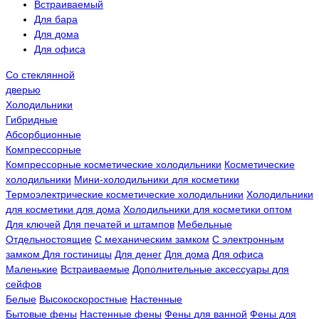
Встраиваемый
Для бара
Для дома
Для офиса
Со стеклянной
дверью
Холодильники
Гибридные
Абсорбционные
Компрессорные
Компрессорные косметические холодильники
Косметические
холодильники
Мини-холодильники для косметики
Термоэлектрические косметические холодильники
Холодильники
для косметики для дома
Холодильники для косметики оптом
Для ключей
Для печатей и штампов
Мебельные
Отдельностоящие
С механическим замком
С электронным
замком
Для гостиницы
Для денег
Для дома
Для офиса
Маленькие
Встраиваемые
Дополнительные аксессуары для
сейфов
Белые
Высокоскоростные
Настенные
Бытовые фены
Настенные фены
Фены для ванной
Фены для