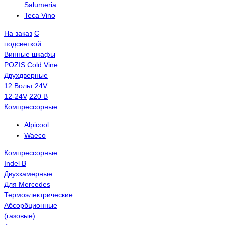
Salumeria
Teca Vino
На заказ
С
подсветкой
Винные шкафы
POZIS
Сold Vine
Двухдверные
12 Вольт
24V
12-24V
220 В
Компрессорные
Alpicool
Waeco
Компрессорные
Indel B
Двухкамерные
Для Mercedes
Термоэлектрические
Абсорбционные
(газовые)