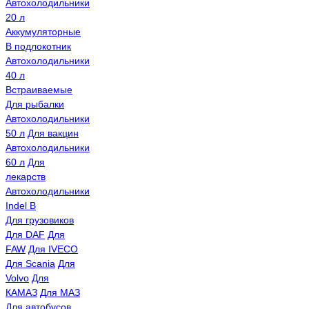
Автохолодильники
20 л
Аккумуляторные
В подлокотник
Автохолодильники
40 л
Встраиваемые
Для рыбалки
Автохолодильники
50 л
Для вакцин
Автохолодильники
60 л
Для
лекарств
Автохолодильники
Indel B
Для грузовиков
Для DAF
Для
FAW
Для IVECO
Для Scania
Для
Volvo
Для
КАМАЗ
Для МАЗ
Для автобусов