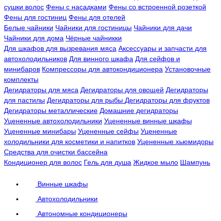
сушки волос
Фены с насадками
Фены со встроенной розеткой
Фены для гостиниц
Фены для отелей
Белые чайники
Чайники для гостиницы
Чайники для дачи
Чайники для дома
Чёрные чайникки
Для шкафов для вызревания мяса
Аксессуары и запчасти для
автохолодильников
Для винного шкафа
Для сейфов и
минибаров
Компрессоры для автокондиционера
Установочные
комплекты
Дегидраторы для мяса
Дегидраторы для овощей
Дегидраторы
для пастилы
Дегидраторы для рыбы
Дегидраторы для фруктов
Дегидраторы металлические
Домашние дегидраторы
Уцененные автохолодильники
Уцененные винные шкафы
Уцененные минибары
Уцененные сейфы
Уцененные
холодильники для косметики и напитков
Уцененные хьюмидоры
Средства для очистки бассейна
Кондиционер для волос
Гель для душа
Жидкое мыло
Шампунь
Винные шкафы
Автохолодильники
Автономные кондиционеры