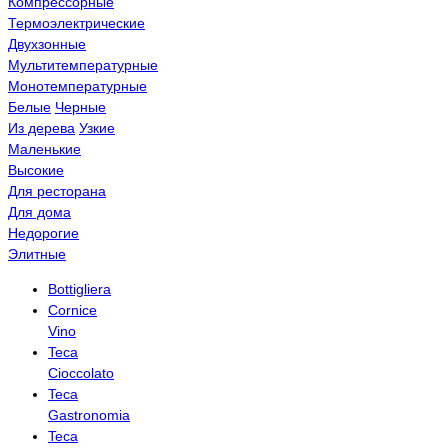
Компрессорные
Термоэлектрические
Двухзонные
Мультитемпературные
Монотемпературные
Белые
Черные
Из дерева
Узкие
Маленькие
Высокие
Для ресторана
Для дома
Недорогие
Элитные
Bottigliera
Cornice
Vino
Teca
Cioccolato
Teca
Gastronomia
Teca