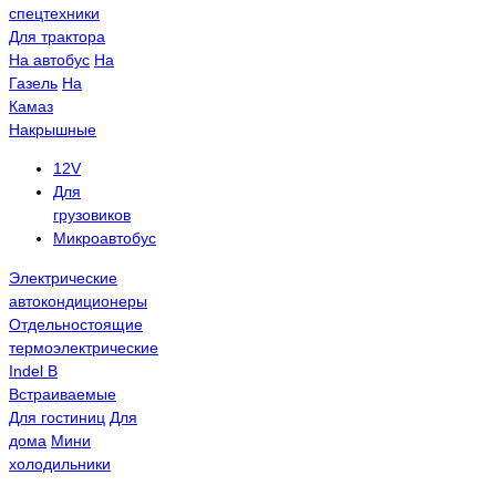
спецтехники
Для трактора
На автобус
На
Газель
На
Камаз
Накрышные
12V
Для
грузовиков
Микроавтобус
Электрические
автокондиционеры
Отдельностоящие
термоэлектрические
Indel B
Встраиваемые
Для гостиниц
Для
дома
Мини
холодильники