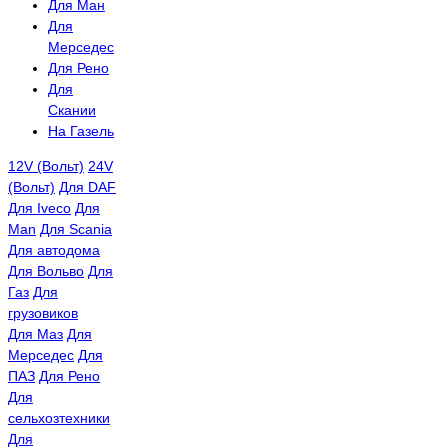
Для Ман
Для
Мерседес
Для Рено
Для
Скании
На Газель
12V (Вольт)
24V
(Вольт)
Для DAF
Для Iveco
Для
Man
Для Scania
Для автодома
Для Вольво
Для
Газ
Для
грузовиков
Для Маз
Для
Мерседес
Для
ПАЗ
Для Рено
Для
сельхозтехники
Для