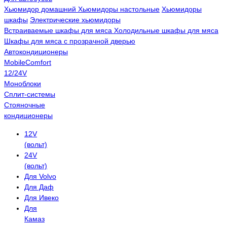
Хьюмидор домашний
Хьюмидоры настольные
Хьюмидоры
шкафы
Электрические хьюмидоры
Встраиваемые шкафы для мяса
Холодильные шкафы для мяса
Шкафы для мяса с прозрачной дверью
Автокондиционеры
MobileComfort
12/24V
Моноблоки
Сплит-системы
Стояночные
кондиционеры
12V
(вольт)
24V
(вольт)
Для Volvo
Для Даф
Для Ивеко
Для
Камаз