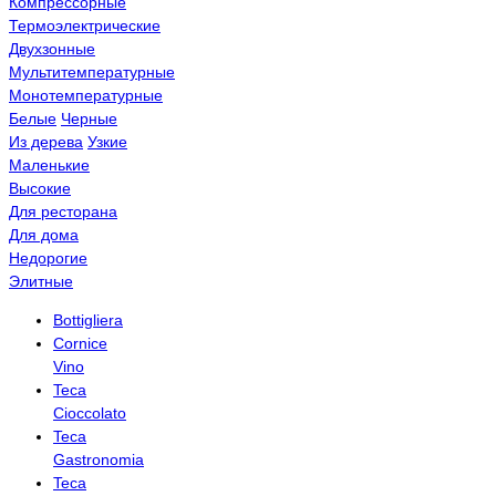
Компрессорные
Термоэлектрические
Двухзонные
Мультитемпературные
Монотемпературные
Белые
Черные
Из дерева
Узкие
Маленькие
Высокие
Для ресторана
Для дома
Недорогие
Элитные
Bottigliera
Cornice
Vino
Teca
Cioccolato
Teca
Gastronomia
Teca