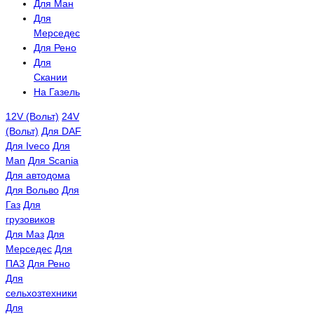
Для Ман
Для
Мерседес
Для Рено
Для
Скании
На Газель
12V (Вольт)
24V
(Вольт)
Для DAF
Для Iveco
Для
Man
Для Scania
Для автодома
Для Вольво
Для
Газ
Для
грузовиков
Для Маз
Для
Мерседес
Для
ПАЗ
Для Рено
Для
сельхозтехники
Для