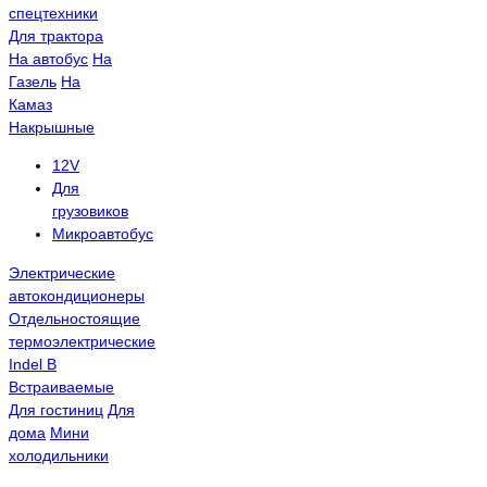
спецтехники
Для трактора
На автобус
На
Газель
На
Камаз
Накрышные
12V
Для
грузовиков
Микроавтобус
Электрические
автокондиционеры
Отдельностоящие
термоэлектрические
Indel B
Встраиваемые
Для гостиниц
Для
дома
Мини
холодильники