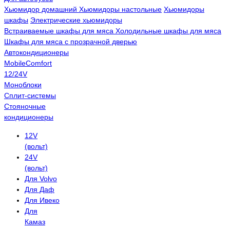
Хьюмидор домашний
Хьюмидоры настольные
Хьюмидоры
шкафы
Электрические хьюмидоры
Встраиваемые шкафы для мяса
Холодильные шкафы для мяса
Шкафы для мяса с прозрачной дверью
Автокондиционеры
MobileComfort
12/24V
Моноблоки
Сплит-системы
Стояночные
кондиционеры
12V
(вольт)
24V
(вольт)
Для Volvo
Для Даф
Для Ивеко
Для
Камаз