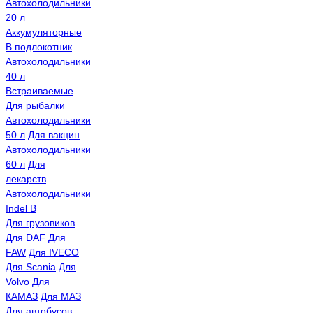
Автохолодильники
20 л
Аккумуляторные
В подлокотник
Автохолодильники
40 л
Встраиваемые
Для рыбалки
Автохолодильники
50 л
Для вакцин
Автохолодильники
60 л
Для
лекарств
Автохолодильники
Indel B
Для грузовиков
Для DAF
Для
FAW
Для IVECO
Для Scania
Для
Volvo
Для
КАМАЗ
Для МАЗ
Для автобусов