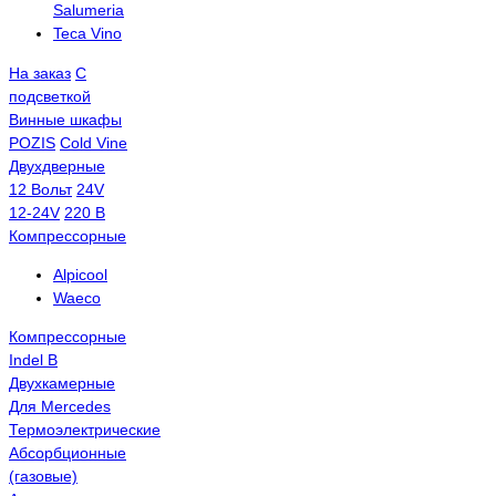
Salumeria
Teca Vino
На заказ
С
подсветкой
Винные шкафы
POZIS
Сold Vine
Двухдверные
12 Вольт
24V
12-24V
220 В
Компрессорные
Alpicool
Waeco
Компрессорные
Indel B
Двухкамерные
Для Mercedes
Термоэлектрические
Абсорбционные
(газовые)