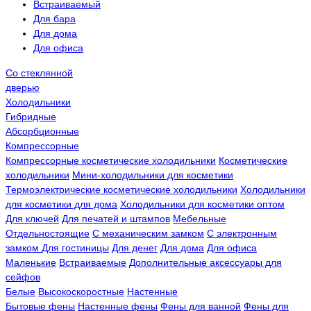
Встраиваемый
Для бара
Для дома
Для офиса
Со стеклянной
дверью
Холодильники
Гибридные
Абсорбционные
Компрессорные
Компрессорные косметические холодильники
Косметические
холодильники
Мини-холодильники для косметики
Термоэлектрические косметические холодильники
Холодильники
для косметики для дома
Холодильники для косметики оптом
Для ключей
Для печатей и штампов
Мебельные
Отдельностоящие
С механическим замком
С электронным
замком
Для гостиницы
Для денег
Для дома
Для офиса
Маленькие
Встраиваемые
Дополнительные аксессуары для
сейфов
Белые
Высокоскоростные
Настенные
Бытовые фены
Настенные фены
Фены для ванной
Фены для