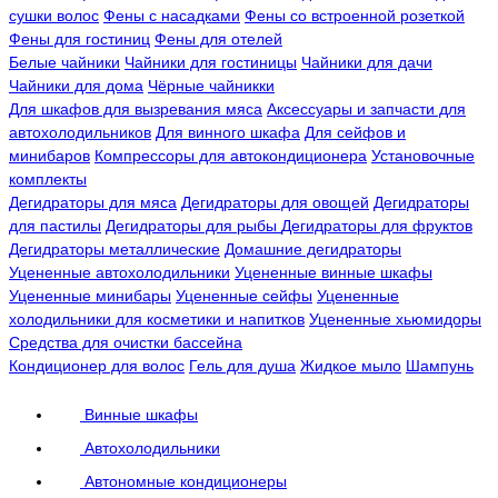
сушки волос
Фены с насадками
Фены со встроенной розеткой
Фены для гостиниц
Фены для отелей
Белые чайники
Чайники для гостиницы
Чайники для дачи
Чайники для дома
Чёрные чайникки
Для шкафов для вызревания мяса
Аксессуары и запчасти для
автохолодильников
Для винного шкафа
Для сейфов и
минибаров
Компрессоры для автокондиционера
Установочные
комплекты
Дегидраторы для мяса
Дегидраторы для овощей
Дегидраторы
для пастилы
Дегидраторы для рыбы
Дегидраторы для фруктов
Дегидраторы металлические
Домашние дегидраторы
Уцененные автохолодильники
Уцененные винные шкафы
Уцененные минибары
Уцененные сейфы
Уцененные
холодильники для косметики и напитков
Уцененные хьюмидоры
Средства для очистки бассейна
Кондиционер для волос
Гель для душа
Жидкое мыло
Шампунь
Винные шкафы
Автохолодильники
Автономные кондиционеры