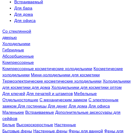
Встраиваемый
Для бара
Для дома
Для офиса
Со стеклянной
дверью
Холодильники
Гибридные
Абсорбционные
Компрессорные
Компрессорные косметические холодильники
Косметические
холодильники
Мини-холодильники для косметики
Термоэлектрические косметические холодильники
Холодильники
для косметики для дома
Холодильники для косметики оптом
Для ключей
Для печатей и штампов
Мебельные
Отдельностоящие
С механическим замком
С электронным
замком
Для гостиницы
Для денег
Для дома
Для офиса
Маленькие
Встраиваемые
Дополнительные аксессуары для
сейфов
Белые
Высокоскоростные
Настенные
Бытовые фены
Настенные фены
Фены для ванной
Фены для