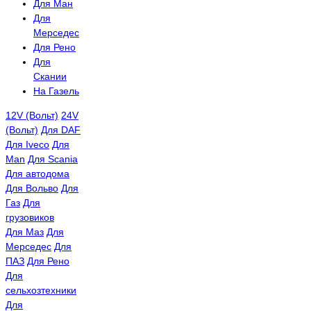
Для Ман
Для
Мерседес
Для Рено
Для
Скании
На Газель
12V (Вольт)
24V
(Вольт)
Для DAF
Для Iveco
Для
Man
Для Scania
Для автодома
Для Вольво
Для
Газ
Для
грузовиков
Для Маз
Для
Мерседес
Для
ПАЗ
Для Рено
Для
сельхозтехники
Для