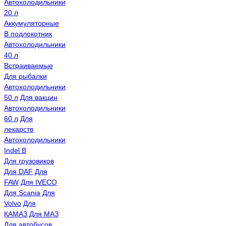
Автохолодильники
20 л
Аккумуляторные
В подлокотник
Автохолодильники
40 л
Встраиваемые
Для рыбалки
Автохолодильники
50 л
Для вакцин
Автохолодильники
60 л
Для
лекарств
Автохолодильники
Indel B
Для грузовиков
Для DAF
Для
FAW
Для IVECO
Для Scania
Для
Volvo
Для
КАМАЗ
Для МАЗ
Для автобусов