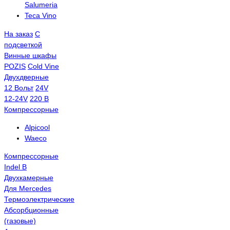
Salumeria
Teca Vino
На заказ
С
подсветкой
Винные шкафы
POZIS
Сold Vine
Двухдверные
12 Вольт
24V
12-24V
220 В
Компрессорные
Alpicool
Waeco
Компрессорные
Indel B
Двухкамерные
Для Mercedes
Термоэлектрические
Абсорбционные
(газовые)