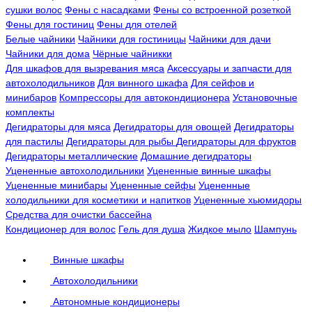
сушки волос
Фены с насадками
Фены со встроенной розеткой
Фены для гостиниц
Фены для отелей
Белые чайники
Чайники для гостиницы
Чайники для дачи
Чайники для дома
Чёрные чайникки
Для шкафов для вызревания мяса
Аксессуары и запчасти для
автохолодильников
Для винного шкафа
Для сейфов и
минибаров
Компрессоры для автокондиционера
Установочные
комплекты
Дегидраторы для мяса
Дегидраторы для овощей
Дегидраторы
для пастилы
Дегидраторы для рыбы
Дегидраторы для фруктов
Дегидраторы металлические
Домашние дегидраторы
Уцененные автохолодильники
Уцененные винные шкафы
Уцененные минибары
Уцененные сейфы
Уцененные
холодильники для косметики и напитков
Уцененные хьюмидоры
Средства для очистки бассейна
Кондиционер для волос
Гель для душа
Жидкое мыло
Шампунь
Винные шкафы
Автохолодильники
Автономные кондиционеры