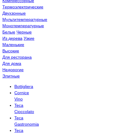
Компрессорные
Термоэлектрические
Двухзонные
Мультитемпературные
Монотемпературные
Белые
Черные
Из дерева
Узкие
Маленькие
Высокие
Для ресторана
Для дома
Недорогие
Элитные
Bottigliera
Cornice
Vino
Teca
Cioccolato
Teca
Gastronomia
Teca