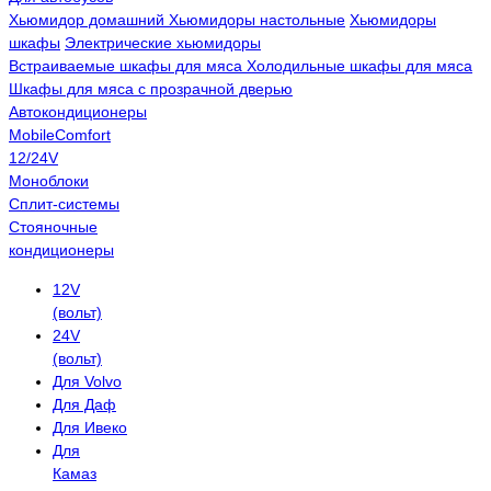
Хьюмидор домашний
Хьюмидоры настольные
Хьюмидоры
шкафы
Электрические хьюмидоры
Встраиваемые шкафы для мяса
Холодильные шкафы для мяса
Шкафы для мяса с прозрачной дверью
Автокондиционеры
MobileComfort
12/24V
Моноблоки
Сплит-системы
Стояночные
кондиционеры
12V
(вольт)
24V
(вольт)
Для Volvo
Для Даф
Для Ивеко
Для
Камаз