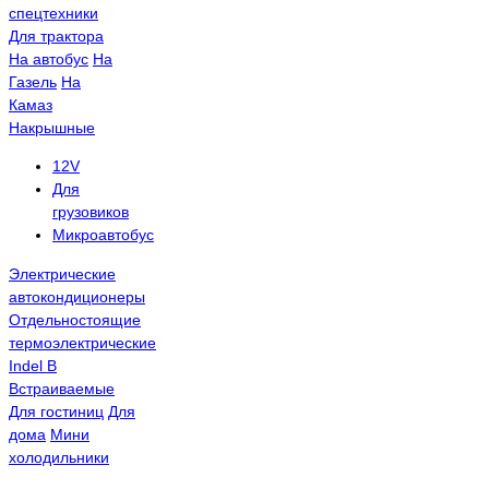
спецтехники
Для трактора
На автобус
На
Газель
На
Камаз
Накрышные
12V
Для
грузовиков
Микроавтобус
Электрические
автокондиционеры
Отдельностоящие
термоэлектрические
Indel B
Встраиваемые
Для гостиниц
Для
дома
Мини
холодильники