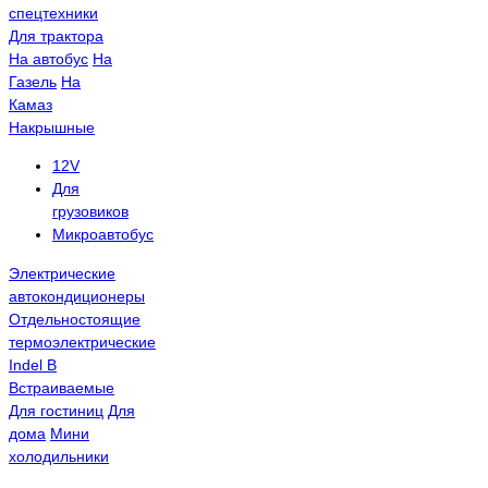
спецтехники
Для трактора
На автобус
На
Газель
На
Камаз
Накрышные
12V
Для
грузовиков
Микроавтобус
Электрические
автокондиционеры
Отдельностоящие
термоэлектрические
Indel B
Встраиваемые
Для гостиниц
Для
дома
Мини
холодильники