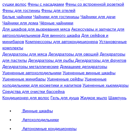
сушки волос
Фены с насадками
Фены со встроенной розеткой
Фены для гостиниц
Фены для отелей
Белые чайники
Чайники для гостиницы
Чайники для дачи
Чайники для дома
Чёрные чайникки
Для шкафов для вызревания мяса
Аксессуары и запчасти для
автохолодильников
Для винного шкафа
Для сейфов и
минибаров
Компрессоры для автокондиционера
Установочные
комплекты
Дегидраторы для мяса
Дегидраторы для овощей
Дегидраторы
для пастилы
Дегидраторы для рыбы
Дегидраторы для фруктов
Дегидраторы металлические
Домашние дегидраторы
Уцененные автохолодильники
Уцененные винные шкафы
Уцененные минибары
Уцененные сейфы
Уцененные
холодильники для косметики и напитков
Уцененные хьюмидоры
Средства для очистки бассейна
Кондиционер для волос
Гель для душа
Жидкое мыло
Шампунь
Винные шкафы
Автохолодильники
Автономные кондиционеры