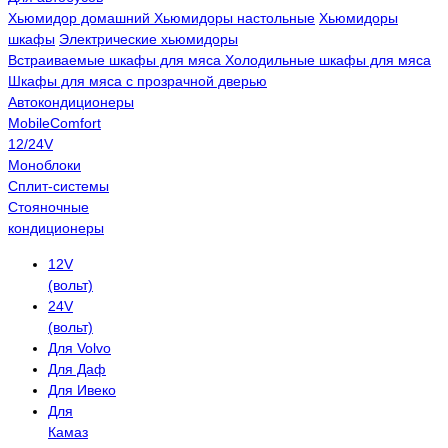
Хьюмидор домашний
Хьюмидоры настольные
Хьюмидоры
шкафы
Электрические хьюмидоры
Встраиваемые шкафы для мяса
Холодильные шкафы для мяса
Шкафы для мяса с прозрачной дверью
Автокондиционеры
MobileComfort
12/24V
Моноблоки
Сплит-системы
Стояночные
кондиционеры
12V
(вольт)
24V
(вольт)
Для Volvo
Для Даф
Для Ивеко
Для
Камаз