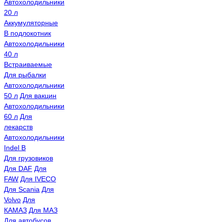
Автохолодильники
20 л
Аккумуляторные
В подлокотник
Автохолодильники
40 л
Встраиваемые
Для рыбалки
Автохолодильники
50 л
Для вакцин
Автохолодильники
60 л
Для
лекарств
Автохолодильники
Indel B
Для грузовиков
Для DAF
Для
FAW
Для IVECO
Для Scania
Для
Volvo
Для
КАМАЗ
Для МАЗ
Для автобусов