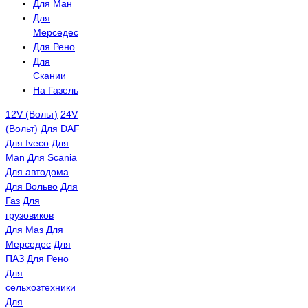
Для Ман
Для
Мерседес
Для Рено
Для
Скании
На Газель
12V (Вольт)
24V
(Вольт)
Для DAF
Для Iveco
Для
Man
Для Scania
Для автодома
Для Вольво
Для
Газ
Для
грузовиков
Для Маз
Для
Мерседес
Для
ПАЗ
Для Рено
Для
сельхозтехники
Для