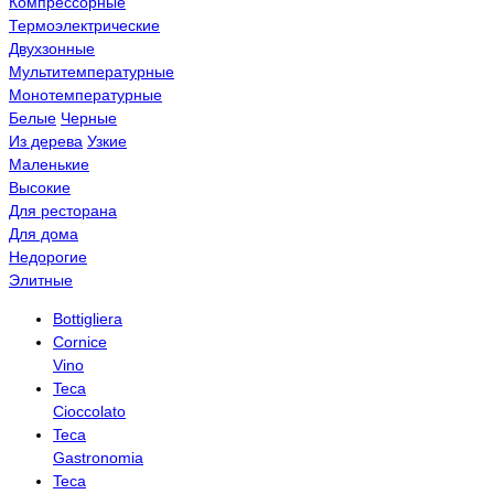
Компрессорные
Термоэлектрические
Двухзонные
Мультитемпературные
Монотемпературные
Белые
Черные
Из дерева
Узкие
Маленькие
Высокие
Для ресторана
Для дома
Недорогие
Элитные
Bottigliera
Cornice
Vino
Teca
Cioccolato
Teca
Gastronomia
Teca