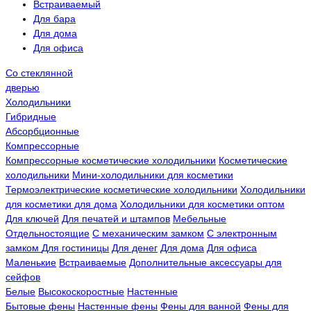
Встраиваемый
Для бара
Для дома
Для офиса
Со стеклянной
дверью
Холодильники
Гибридные
Абсорбционные
Компрессорные
Компрессорные косметические холодильники
Косметические
холодильники
Мини-холодильники для косметики
Термоэлектрические косметические холодильники
Холодильники
для косметики для дома
Холодильники для косметики оптом
Для ключей
Для печатей и штампов
Мебельные
Отдельностоящие
С механическим замком
С электронным
замком
Для гостиницы
Для денег
Для дома
Для офиса
Маленькие
Встраиваемые
Дополнительные аксессуары для
сейфов
Белые
Высокоскоростные
Настенные
Бытовые фены
Настенные фены
Фены для ванной
Фены для