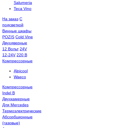
Salumeria
Teca Vino
На заказ
С
подсветкой
Винные шкафы
POZIS
Сold Vine
Двухдверные
12 Вольт
24V
12-24V
220 В
Компрессорные
Alpicool
Waeco
Компрессорные
Indel B
Двухкамерные
Для Mercedes
Термоэлектрические
Абсорбционные
(газовые)