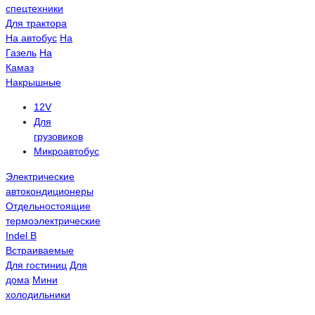
спецтехники
Для трактора
На автобус
На
Газель
На
Камаз
Накрышные
12V
Для
грузовиков
Микроавтобус
Электрические
автокондиционеры
Отдельностоящие
термоэлектрические
Indel B
Встраиваемые
Для гостиниц
Для
дома
Мини
холодильники