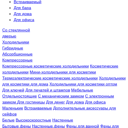
Встраиваемый
Для бара
Для дома
Для офиса
Со стеклянной
дверью
Холодильники
Гибридные
Абсорбционные
Компрессорные
Компрессорные косметические холодильники
Косметические
холодильники
Мини-холодильники для косметики
Термоэлектрические косметические холодильники
Холодильники
для косметики для дома
Холодильники для косметики оптом
Для ключей
Для печатей и штампов
Мебельные
Отдельностоящие
С механическим замком
С электронным
замком
Для гостиницы
Для денег
Для дома
Для офиса
Маленькие
Встраиваемые
Дополнительные аксессуары для
сейфов
Белые
Высокоскоростные
Настенные
Бытовые фены
Настенные фены
Фены для ванной
Фены для