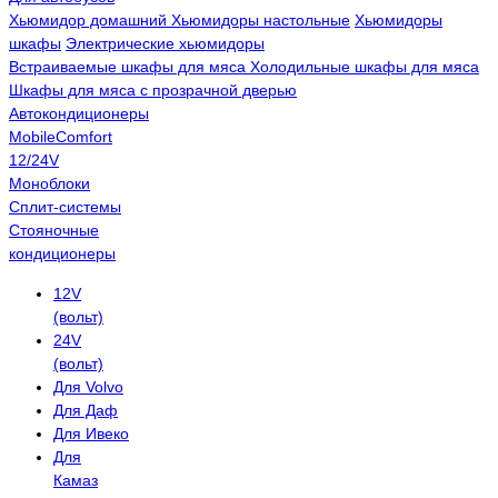
Хьюмидор домашний
Хьюмидоры настольные
Хьюмидоры
шкафы
Электрические хьюмидоры
Встраиваемые шкафы для мяса
Холодильные шкафы для мяса
Шкафы для мяса с прозрачной дверью
Автокондиционеры
MobileComfort
12/24V
Моноблоки
Сплит-системы
Стояночные
кондиционеры
12V
(вольт)
24V
(вольт)
Для Volvo
Для Даф
Для Ивеко
Для
Камаз