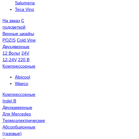
Salumeria
Teca Vino
На заказ
С
подсветкой
Винные шкафы
POZIS
Сold Vine
Двухдверные
12 Вольт
24V
12-24V
220 В
Компрессорные
Alpicool
Waeco
Компрессорные
Indel B
Двухкамерные
Для Mercedes
Термоэлектрические
Абсорбционные
(газовые)