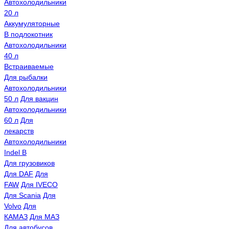
Автохолодильники
20 л
Аккумуляторные
В подлокотник
Автохолодильники
40 л
Встраиваемые
Для рыбалки
Автохолодильники
50 л
Для вакцин
Автохолодильники
60 л
Для
лекарств
Автохолодильники
Indel B
Для грузовиков
Для DAF
Для
FAW
Для IVECO
Для Scania
Для
Volvo
Для
КАМАЗ
Для МАЗ
Для автобусов