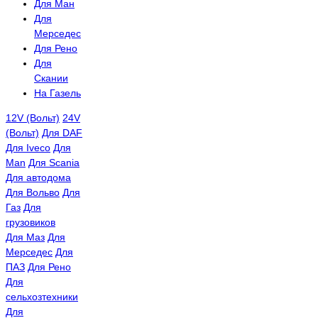
Для Ман
Для
Мерседес
Для Рено
Для
Скании
На Газель
12V (Вольт)
24V
(Вольт)
Для DAF
Для Iveco
Для
Man
Для Scania
Для автодома
Для Вольво
Для
Газ
Для
грузовиков
Для Маз
Для
Мерседес
Для
ПАЗ
Для Рено
Для
сельхозтехники
Для