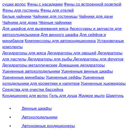
сушки волос
Фены с насадками
Фены со встроенной розеткой
Фены для гостиниц
Фены для отелей
Белые чайники
Чайники для гостиницы
Чайники для дачи
Чайники для дома
Чёрные чайникки
Для шкафов для вызревания мяса
Аксессуары и запчасти для
автохолодильников
Для винного шкафа
Для сейфов и
минибаров
Компрессоры для автокондиционера
Установочные
комплекты
Дегидраторы для мяса
Дегидраторы для овощей
Дегидраторы
для пастилы
Дегидраторы для рыбы
Дегидраторы для фруктов
Дегидраторы металлические
Домашние дегидраторы
Уцененные автохолодильники
Уцененные винные шкафы
Уцененные минибары
Уцененные сейфы
Уцененные
холодильники для косметики и напитков
Уцененные хьюмидоры
Средства для очистки бассейна
Кондиционер для волос
Гель для душа
Жидкое мыло
Шампунь
Винные шкафы
Автохолодильники
Автономные кондиционеры