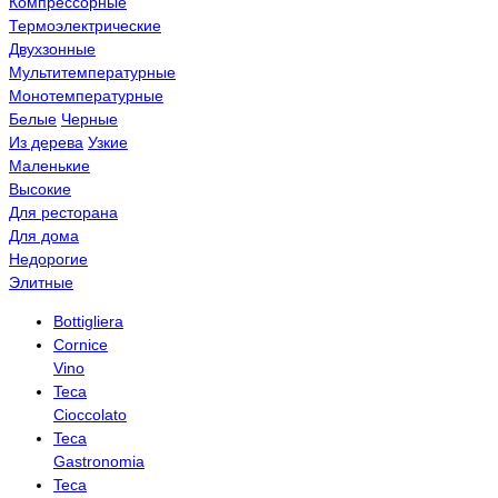
Компрессорные
Термоэлектрические
Двухзонные
Мультитемпературные
Монотемпературные
Белые
Черные
Из дерева
Узкие
Маленькие
Высокие
Для ресторана
Для дома
Недорогие
Элитные
Bottigliera
Cornice
Vino
Teca
Cioccolato
Teca
Gastronomia
Teca