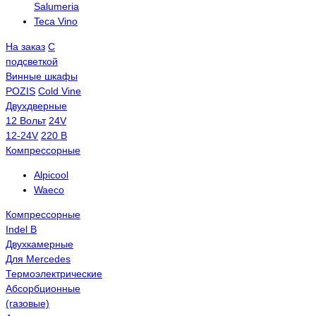
Salumeria
Teca Vino
На заказ
С
подсветкой
Винные шкафы
POZIS
Сold Vine
Двухдверные
12 Вольт
24V
12-24V
220 В
Компрессорные
Alpicool
Waeco
Компрессорные
Indel B
Двухкамерные
Для Mercedes
Термоэлектрические
Абсорбционные
(газовые)