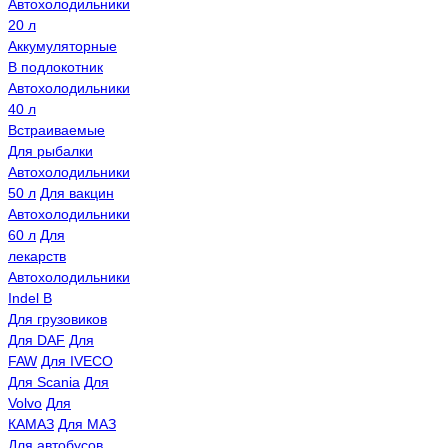
Автохолодильники
20 л
Аккумуляторные
В подлокотник
Автохолодильники
40 л
Встраиваемые
Для рыбалки
Автохолодильники
50 л
Для вакцин
Автохолодильники
60 л
Для
лекарств
Автохолодильники
Indel B
Для грузовиков
Для DAF
Для
FAW
Для IVECO
Для Scania
Для
Volvo
Для
КАМАЗ
Для МАЗ
Для автобусов