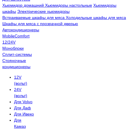
Хьюмидор домашний
Хьюмидоры настольные
Хьюмидоры
шкафы
Электрические хьюмидоры
Встраиваемые шкафы для мяса
Холодильные шкафы для мяса
Шкафы для мяса с прозрачной дверью
Автокондиционеры
MobileComfort
12/24V
Моноблоки
Сплит-системы
Стояночные
кондиционеры
12V
(вольт)
24V
(вольт)
Для Volvo
Для Даф
Для Ивеко
Для
Камаз