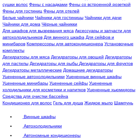
сушки волос
Фены с насадками
Фены со встроенной розеткой
Фены для гостиниц
Фены для отелей
Белые чайники
Чайники для гостиницы
Чайники для дачи
Чайники для дома
Чёрные чайникки
Для шкафов для вызревания мяса
Аксессуары и запчасти для
автохолодильников
Для винного шкафа
Для сейфов и
минибаров
Компрессоры для автокондиционера
Установочные
комплекты
Дегидраторы для мяса
Дегидраторы для овощей
Дегидраторы
для пастилы
Дегидраторы для рыбы
Дегидраторы для фруктов
Дегидраторы металлические
Домашние дегидраторы
Уцененные автохолодильники
Уцененные винные шкафы
Уцененные минибары
Уцененные сейфы
Уцененные
холодильники для косметики и напитков
Уцененные хьюмидоры
Средства для очистки бассейна
Кондиционер для волос
Гель для душа
Жидкое мыло
Шампунь
Винные шкафы
Автохолодильники
Автономные кондиционеры