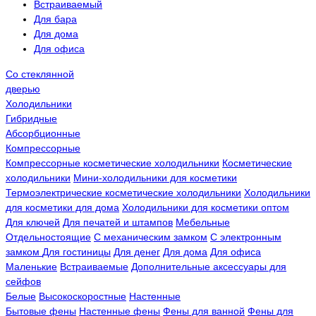
Встраиваемый
Для бара
Для дома
Для офиса
Со стеклянной
дверью
Холодильники
Гибридные
Абсорбционные
Компрессорные
Компрессорные косметические холодильники
Косметические
холодильники
Мини-холодильники для косметики
Термоэлектрические косметические холодильники
Холодильники
для косметики для дома
Холодильники для косметики оптом
Для ключей
Для печатей и штампов
Мебельные
Отдельностоящие
С механическим замком
С электронным
замком
Для гостиницы
Для денег
Для дома
Для офиса
Маленькие
Встраиваемые
Дополнительные аксессуары для
сейфов
Белые
Высокоскоростные
Настенные
Бытовые фены
Настенные фены
Фены для ванной
Фены для