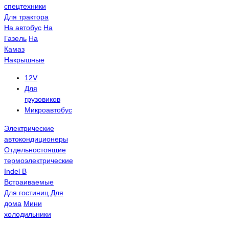
спецтехники
Для трактора
На автобус
На
Газель
На
Камаз
Накрышные
12V
Для
грузовиков
Микроавтобус
Электрические
автокондиционеры
Отдельностоящие
термоэлектрические
Indel B
Встраиваемые
Для гостиниц
Для
дома
Мини
холодильники