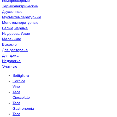
Компрессорные
Термоэлектрические
Двухзонные
Мультитемпературные
Монотемпературные
Белые
Черные
Из дерева
Узкие
Маленькие
Высокие
Для ресторана
Для дома
Недорогие
Элитные
Bottigliera
Cornice
Vino
Teca
Cioccolato
Teca
Gastronomia
Teca