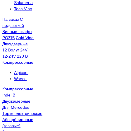
Salumeria
Teca Vino
На заказ
С
подсветкой
Винные шкафы
POZIS
Сold Vine
Двухдверные
12 Вольт
24V
12-24V
220 В
Компрессорные
Alpicool
Waeco
Компрессорные
Indel B
Двухкамерные
Для Mercedes
Термоэлектрические
Абсорбционные
(газовые)