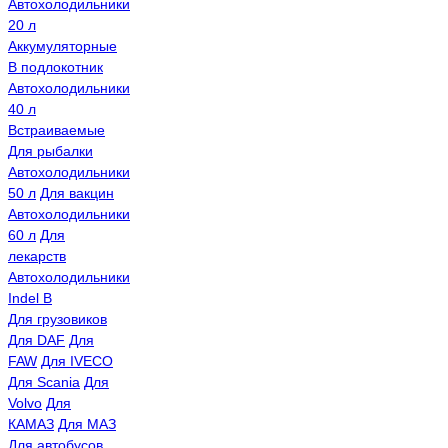
Автохолодильники
20 л
Аккумуляторные
В подлокотник
Автохолодильники
40 л
Встраиваемые
Для рыбалки
Автохолодильники
50 л
Для вакцин
Автохолодильники
60 л
Для
лекарств
Автохолодильники
Indel B
Для грузовиков
Для DAF
Для
FAW
Для IVECO
Для Scania
Для
Volvo
Для
КАМАЗ
Для МАЗ
Для автобусов