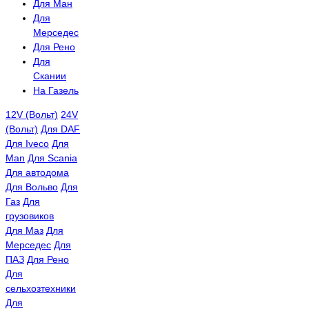
Для Ман
Для
Мерседес
Для Рено
Для
Скании
На Газель
12V (Вольт)
24V
(Вольт)
Для DAF
Для Iveco
Для
Man
Для Scania
Для автодома
Для Вольво
Для
Газ
Для
грузовиков
Для Маз
Для
Мерседес
Для
ПАЗ
Для Рено
Для
сельхозтехники
Для