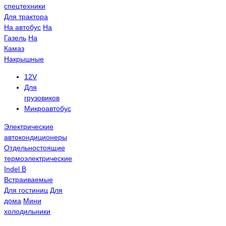
спецтехники
Для трактора
На автобус
На
Газель
На
Камаз
Накрышные
12V
Для
грузовиков
Микроавтобус
Электрические
автокондиционеры
Отдельностоящие
термоэлектрические
Indel B
Встраиваемые
Для гостиниц
Для
дома
Мини
холодильники