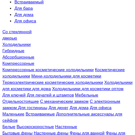
Встраиваемый
Для бара
Для дома
Для офиса
Со стеклянной
дверью
Холодильники
Гибридные
Абсорбционные
Компрессорные
Компрессорные косметические холодильники
Косметические
холодильники
Мини-холодильники для косметики
Термоэлектрические косметические холодильники
Холодильники
для косметики для дома
Холодильники для косметики оптом
Для ключей
Для печатей и штампов
Мебельные
Отдельностоящие
С механическим замком
С электронным
замком
Для гостиницы
Для денег
Для дома
Для офиса
Маленькие
Встраиваемые
Дополнительные аксессуары для
сейфов
Белые
Высокоскоростные
Настенные
Бытовые фены
Настенные фены
Фены для ванной
Фены для