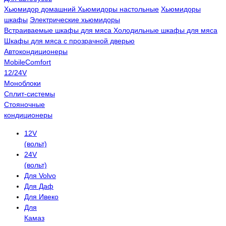
Хьюмидор домашний
Хьюмидоры настольные
Хьюмидоры
шкафы
Электрические хьюмидоры
Встраиваемые шкафы для мяса
Холодильные шкафы для мяса
Шкафы для мяса с прозрачной дверью
Автокондиционеры
MobileComfort
12/24V
Моноблоки
Сплит-системы
Стояночные
кондиционеры
12V
(вольт)
24V
(вольт)
Для Volvo
Для Даф
Для Ивеко
Для
Камаз