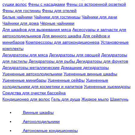
сушки волос
Фены с насадками
Фены со встроенной розеткой
Фены для гостиниц
Фены для отелей
Белые чайники
Чайники для гостиницы
Чайники для дачи
Чайники для дома
Чёрные чайникки
Для шкафов для вызревания мяса
Аксессуары и запчасти для
автохолодильников
Для винного шкафа
Для сейфов и
минибаров
Компрессоры для автокондиционера
Установочные
комплекты
Дегидраторы для мяса
Дегидраторы для овощей
Дегидраторы
для пастилы
Дегидраторы для рыбы
Дегидраторы для фруктов
Дегидраторы металлические
Домашние дегидраторы
Уцененные автохолодильники
Уцененные винные шкафы
Уцененные минибары
Уцененные сейфы
Уцененные
холодильники для косметики и напитков
Уцененные хьюмидоры
Средства для очистки бассейна
Кондиционер для волос
Гель для душа
Жидкое мыло
Шампунь
Винные шкафы
Автохолодильники
Автономные кондиционеры