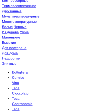
Компрессорные
Термоэлектрические
Двухзонные
Мультитемпературные
Монотемпературные
Белые
Черные
Из дерева
Узкие
Маленькие
Высокие
Для ресторана
Для дома
Недорогие
Элитные
Bottigliera
Cornice
Vino
Teca
Cioccolato
Teca
Gastronomia
Teca